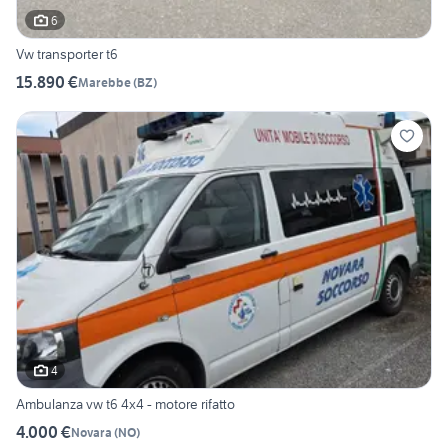
6
Vw transporter t6
15.890 €
Marebbe
(
BZ
)
4
Ambulanza vw t6 4x4 - motore rifatto
4.000 €
Novara
(
NO
)