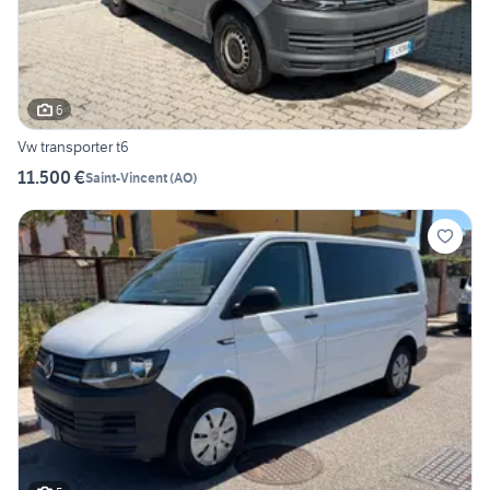
6
Vw transporter t6
11.500 €
Saint-Vincent
(
AO
)