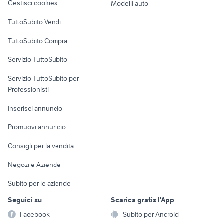
trattori usati siena
Gestisci cookies
Modelli auto
Campania
Case vacanza
TuttoSubito Vendi
Uffici e Locali
TuttoSubito Compra
commerciali
Servizio TuttoSubito
elettronica
per la casa e la
sports e hobby
Servizio TuttoSubito per
persona
Informatica
Animali
Professionisti
Arredamento e
Console e
Accessori per
Casalinghi
Inserisci annuncio
Videogiochi
animali
Elettrodomestici
Promuovi annuncio
Audio/Video
Musica e Film
Giardino e Fai da te
Consigli per la vendita
Fotografia
Libri e Riviste
Abbigliamento e
Negozi e Aziende
Telefonia
Strumenti Musicali
Accessori
Subito per le aziende
Sports
Tutto per i bambini
Seguici su
Scarica gratis l'App
Biciclette
Facebook
Subito per Android