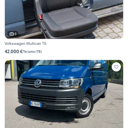
6
Volkswagen Multivan T6
42.000 €
Teramo
(
TE
)