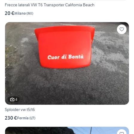
Frecce laterali VW T6 Transporter California Beach
20 €
Milano
(
MI
)
4
Sploider vw t5/t6
230 €
Formia
(
LT
)