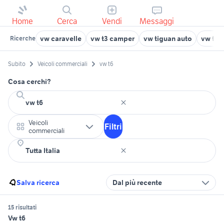
Home
Cerca
Vendi
Messaggi
vw caravelle
vw t3 camper
vw tiguan auto
vw typ
Ricerche
Subito
Veicoli commerciali
vw t6
Cosa cerchi?
Veicoli
Filtri
commerciali
Salva ricerca
Dal più recente
15 risultati
Vw t6