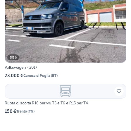
5
Volkswagen - 2017
23.000 €
Canosa di Puglia
(
BT
)
Ruota di scorta R16 per vw T5 e T6 e R15 per T4
150 €
Trento
(
TN
)