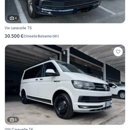
4
Vw caravelle T6
30.500 €
Cinisello Balsamo
(
MI
)
6
VW Caravelle T6