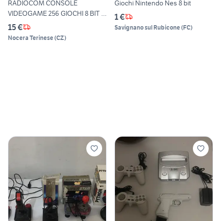
RADIOCOM CONSOLE
Giochi Nintendo Nes 8 bit
VIDEOGAME 256 GIOCHI 8 BIT A
1 €
COLO
15 €
Savignano sul Rubicone
(
FC
)
Nocera Terinese
(
CZ
)