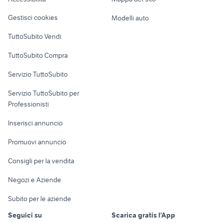
Loft, mansarde e
Veicoli commerciali
samsung note 10
djm 900 nexus
altro
Gestisci cookies
Modelli auto
Case vacanza
TuttoSubito Vendi
Uffici e Locali
TuttoSubito Compra
commerciali
Servizio TuttoSubito
elettronica
per la casa e la
sports e hobby
Servizio TuttoSubito per
persona
Informatica
Animali
Professionisti
Arredamento e
Console e
Accessori per
Casalinghi
Inserisci annuncio
Videogiochi
animali
Elettrodomestici
Promuovi annuncio
Audio/Video
Musica e Film
Giardino e Fai da te
Consigli per la vendita
Fotografia
Libri e Riviste
Abbigliamento e
Negozi e Aziende
Telefonia
Strumenti Musicali
Accessori
Subito per le aziende
Sports
Tutto per i bambini
Seguici su
Scarica gratis l'App
Biciclette