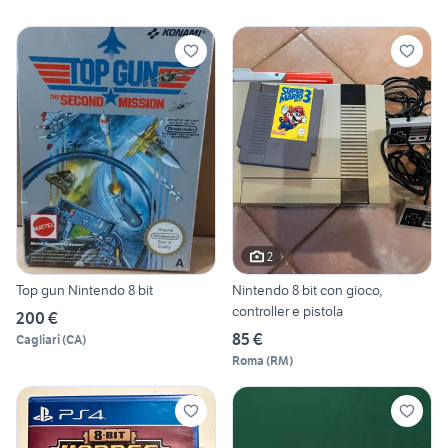
2
Top gun Nintendo 8 bit
Nintendo 8 bit con gioco,
controller e pistola
200 €
85 €
Cagliari
(
CA
)
Roma
(
RM
)