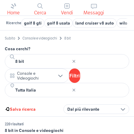
Home
Cerca
Vendi
Messaggi
golf 8 gti
golf 8 usata
land cruiser v8 auto
wilson 
Ricerche
Subito
Console e videogiochi
8 bit
Cosa cerchi?
Console e
Filtri
Videogiochi
Salva ricerca
Dal più rilevante
220 risultati
8 bit in Console e videogiochi