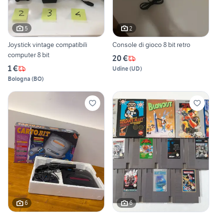
5
2
Joystick vintage compatibili
Console di gioco 8 bit retro
computer 8 bit
20 €
1 €
Udine
(
UD
)
Bologna
(
BO
)
6
6