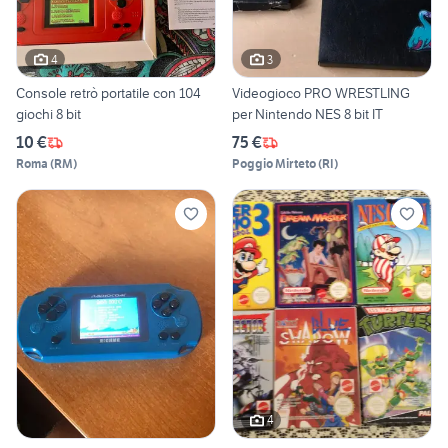
4
3
Console retrò portatile con 104
Videogioco PRO WRESTLING
giochi 8 bit
per Nintendo NES 8 bit IT
10 €
75 €
Roma
(
RM
)
Poggio Mirteto
(
RI
)
4