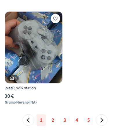
4
joistik poly station
30 €
Grumo Nevano
(
NA
)
1
2
3
4
5