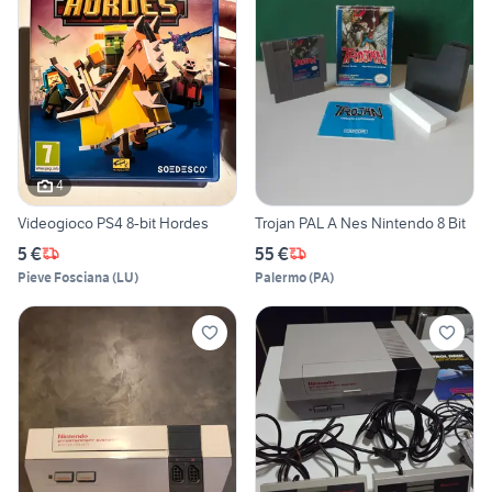
4
Videogioco PS4 8-bit Hordes
Trojan PAL A Nes Nintendo 8 Bit
5 €
55 €
Pieve Fosciana
(
LU
)
Palermo
(
PA
)