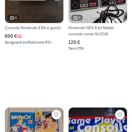
6
5
Console Nintendo 8 Bit e giochi
Nintendo NES 8 bit Mattel
console come NUOVA
600 €
120 €
Savignano sul Rubicone
(
FC
)
Terni
(
TR
)