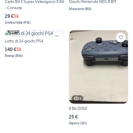
Carto Bit Il Super Videogioco 8 Bit
Giochi Nintendo NES 8 BIT
- Console
Mazzano
(
BS
)
29 €
Umbertide
(
PG
)
4
Lotto di 24 giochi PS4
140 €
Roma
(
RM
)
4
8 Bit D002
25 €
Opera
(
MI
)