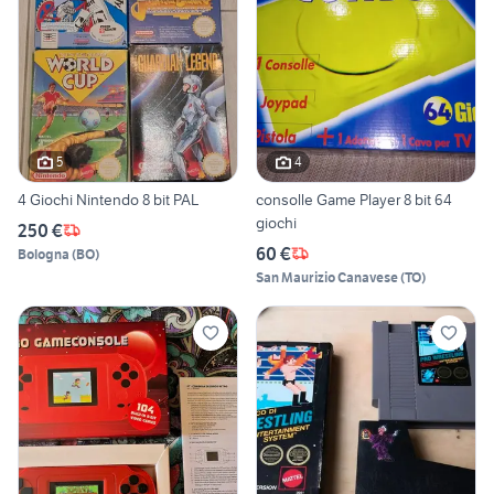
5
4
4 Giochi Nintendo 8 bit PAL
consolle Game Player 8 bit 64
giochi
250 €
60 €
Bologna
(
BO
)
San Maurizio Canavese
(
TO
)