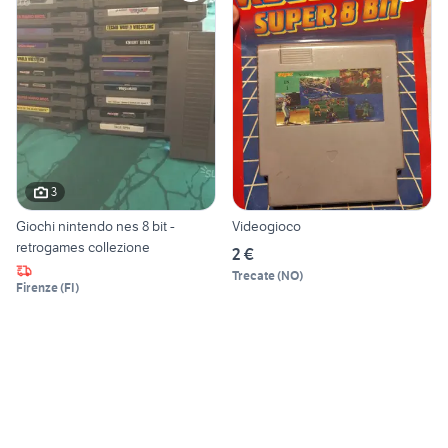
3
Giochi nintendo nes 8 bit -
Videogioco
retrogames collezione
2 €
Trecate
(
NO
)
Firenze
(
FI
)