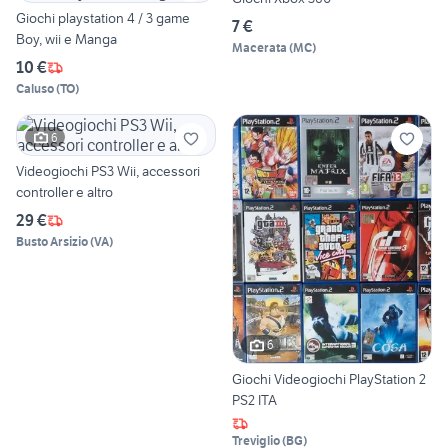
Giochi playstation 4 / 3 game
7 €
Boy, wii e Manga
Macerata
(
MC
)
10 €
Caluso
(
TO
)
6
Videogiochi PS3 Wii, accessori
controller e altro
29 €
Busto Arsizio
(
VA
)
6
Giochi Videogiochi PlayStation 2
PS2 ITA
Treviglio
(
BG
)