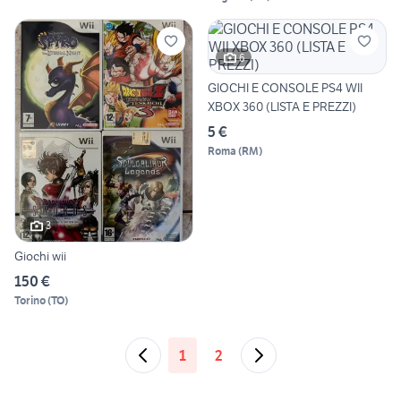
6
GIOCHI E CONSOLE PS4 WII
XBOX 360 (LISTA E PREZZI)
5 €
Roma
(
RM
)
3
Giochi wii
150 €
Torino
(
TO
)
1
2