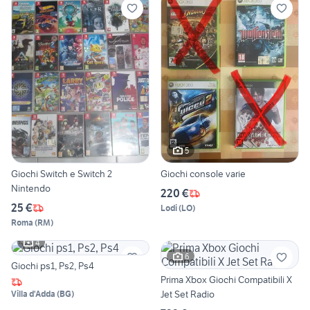
5
Giochi Switch e Switch 2
Giochi console varie
Nintendo
220 €
25 €
Lodi
(
LO
)
Roma
(
RM
)
4
6
Giochi ps1, Ps2, Ps4
Prima Xbox Giochi Compatibili X
Jet Set Radio
Villa d'Adda
(
BG
)