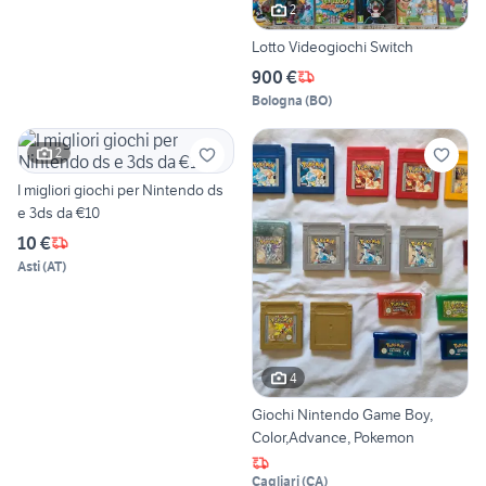
2
Lotto Videogiochi Switch
900 €
Bologna
(
BO
)
2
I migliori giochi per Nintendo ds
e 3ds da €10
10 €
Asti
(
AT
)
4
Giochi Nintendo Game Boy,
Color,Advance, Pokemon
Cagliari
(
CA
)