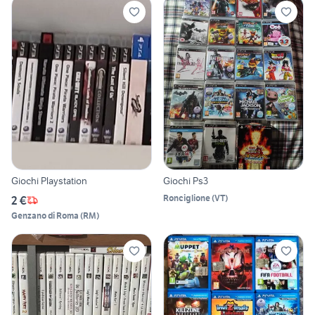
Giochi Playstation
Giochi Ps3
Ronciglione
(
VT
)
2 €
Genzano di Roma
(
RM
)