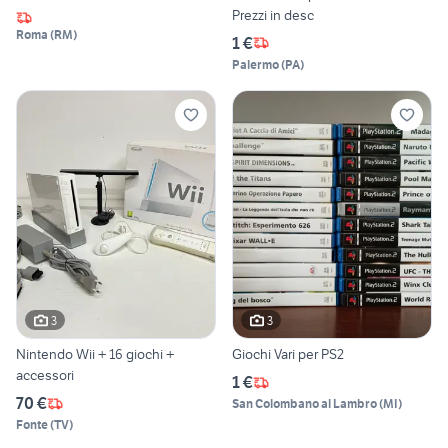
Prezzi in desc
Roma
(
RM
)
1 €
Palermo
(
PA
)
3
3
Nintendo Wii + 16 giochi +
Giochi Vari per PS2
accessori
1 €
70 €
San Colombano al Lambro
(
MI
)
Fonte
(
TV
)