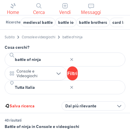
Home
Cerca
Vendi
Messaggi
medieval battle
battle io
battle brothers
card bat
Ricerche
Subito
Console e videogiochi
battle of ninja
Cosa cerchi?
Console e
Filtri
Videogiochi
Salva ricerca
Dal più rilevante
40 risultati
Battle of ninja in Console e videogiochi