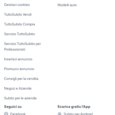
altro
Gestisci cookies
Modelli auto
Case vacanza
TuttoSubito Vendi
Uffici e Locali
TuttoSubito Compra
commerciali
Servizio TuttoSubito
elettronica
per la casa e la
sports e hobby
Servizio TuttoSubito per
persona
Informatica
Animali
Professionisti
Arredamento e
Console e
Accessori per
Casalinghi
Inserisci annuncio
Videogiochi
animali
Elettrodomestici
Promuovi annuncio
Audio/Video
Musica e Film
Giardino e Fai da te
Consigli per la vendita
Fotografia
Libri e Riviste
Abbigliamento e
Negozi e Aziende
Telefonia
Strumenti Musicali
Accessori
Subito per le aziende
Sports
Tutto per i bambini
Seguici su
Scarica gratis l'App
Biciclette
Facebook
Subito per Android