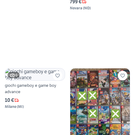
799 €
Novara
(
NO
)
6
giochi gameboy e game boy
advance
10 €
Milano
(
MI
)