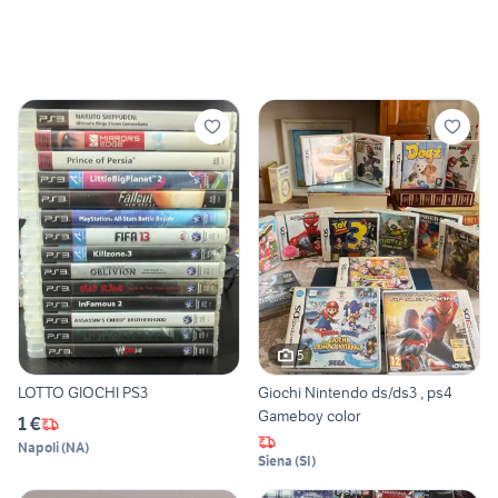
5
LOTTO GIOCHI PS3
Giochi Nintendo ds/ds3 , ps4
Gameboy color
1 €
Napoli
(
NA
)
Siena
(
SI
)