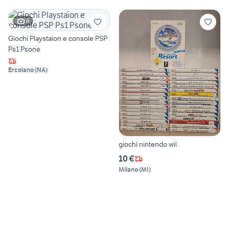
6
Giochi Playstaion e console PSP
Ps1 Psone
Ercolano
(
NA
)
giochi nintendo wii
10 €
Milano
(
MI
)