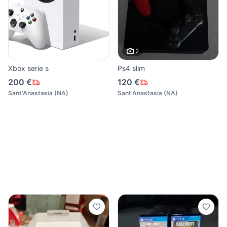
2
Xbox serie s
Ps4 slim
200 €
120 €
Sant'Anastasia
(
NA
)
Sant'Anastasia
(
NA
)