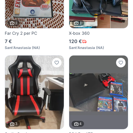
2
3
Far Cry 2 per PC
X-box 360
7 €
120 €
Sant'Anastasia
(
NA
)
Sant'Anastasia
(
NA
)
3
4