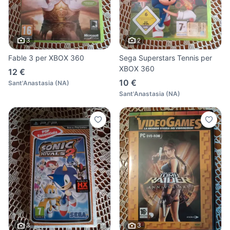
3
2
Fable 3 per XBOX 360
Sega Superstars Tennis per
XBOX 360
12 €
10 €
Sant'Anastasia
(
NA
)
Sant'Anastasia
(
NA
)
3
3