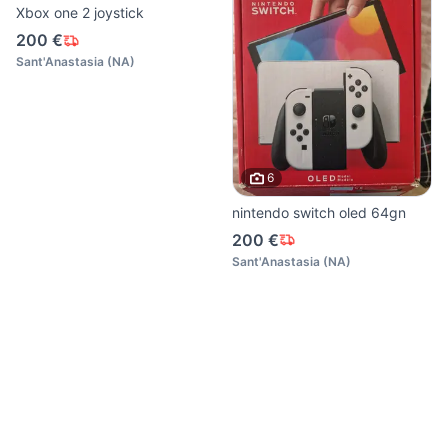
Xbox one 2 joystick
200 €
Sant'Anastasia
(
NA
)
6
nintendo switch oled 64gn
200 €
Sant'Anastasia
(
NA
)