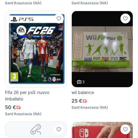
Sant'Anastasia
(
NA
)
Sant'Anastasia
(
NA
)
3
Fifa 26 per ps5 nuovo
wii balance
imballato
25 €
50 €
Sant'Anastasia
(
NA
)
Sant'Anastasia
(
NA
)