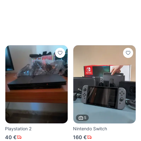
5
Playstation 2
Nintendo Switch
40 €
160 €