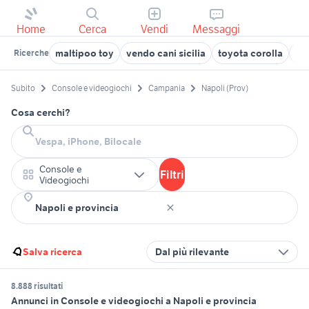
Home
Cerca
Vendi
Messaggi
maltipoo toy
vendo cani sicilia
toyota corolla
ca
Ricerche
Subito
Console e videogiochi
Campania
Napoli (Prov)
Cosa cerchi?
Console e
Filtri
Videogiochi
Salva ricerca
Dal più rilevante
8.888 risultati
Annunci in Console e videogiochi a Napoli e provincia