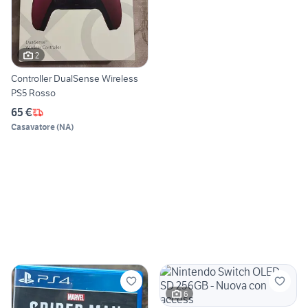
2
Controller DualSense Wireless
PS5 Rosso
65 €
Casavatore
(
NA
)
6