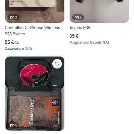
2
3
Controller DualSense Wireless
Joypad PS5
PS5 Bianco
35 €
55 €
Mugnano di Napoli
(
NA
)
Casavatore
(
NA
)
6