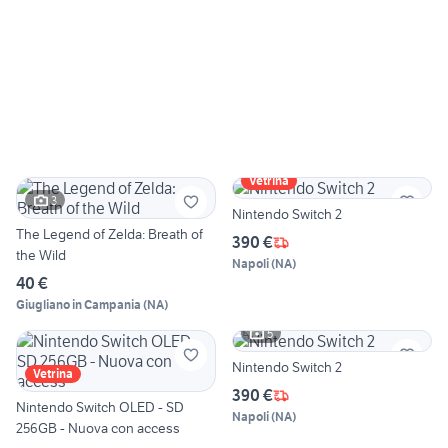
Vetrina
3
Nintendo Switch 2
The Legend of Zelda: Breath of
390 €
the Wild
Napoli
(
NA
)
40 €
Giugliano in Campania
(
NA
)
5
Nintendo Switch 2
Vetrina
390 €
Nintendo Switch OLED - SD
Napoli
(
NA
)
256GB - Nuova con access