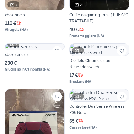
5
3
xbox one s
Cuffie da gaming Trust ( PREZZO
TRATTABILE)
110 €
40 €
Afragola
(
NA
)
Frattamaggiore
(
NA
)
3
3
xbox series s
Dio field Chronicles per
230 €
Nintendo switch
Giugliano in Campania
(
NA
)
17 €
Ercolano
(
NA
)
2
Controller DualSense Wireless
PS5 Nero
65 €
Casavatore
(
NA
)