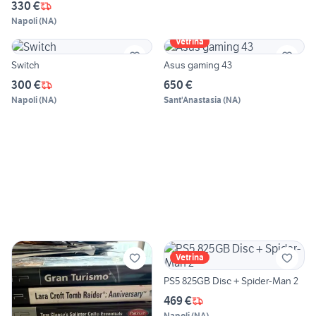
330 €
Napoli
(
NA
)
Vetrina
Switch
Asus gaming 43
300 €
650 €
Napoli
(
NA
)
Sant'Anastasia
(
NA
)
Vetrina
PS5 825GB Disc + Spider-Man 2
469 €
Napoli
(
NA
)