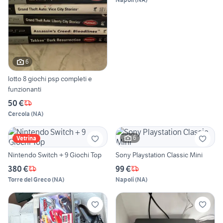
6
lotto 8 giochi psp completi e
funzionanti
50 €
Cercola
(
NA
)
6
Vetrina
Nintendo Switch + 9 Giochi Top
Sony Playstation Classic Mini
380 €
99 €
Torre del Greco
(
NA
)
Napoli
(
NA
)