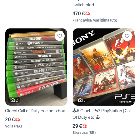
switch oled
470 €
Francavilla Marittima
(
CS
)
2
3
Giochi Call of Duty ecc per xbox
🕹️6 Giochi Ps3 PlayStation [Call
Of Duty etc]🕹️
20 €
29 €
Volla
(
NA
)
Siracusa
(
SR
)