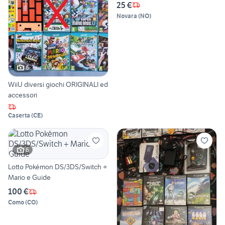
25 €
Novara
(
NO
)
6
WiiU diversi giochi ORIGINALI ed
accessori
Caserta
(
CE
)
6
Lotto Pokémon DS/3DS/Switch +
Mario e Guide
100 €
Como
(
CO
)