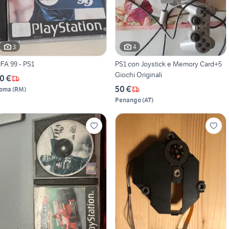
3
4
IFA 99 - PS1
PS1 con Joystick e Memory Card+5
Giochi Originali
0 €
50 €
oma
(
RM
)
Penango
(
AT
)