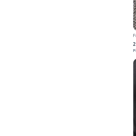
F
2
P