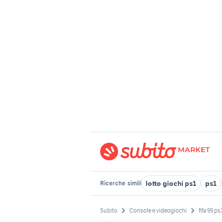
lotto giochi ps1
ps1
Ricerche
simili
Subito
Console e videogiochi
fifa 99 ps