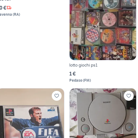
0 €
avenna
(
RA
)
lotto giochi ps1
1 €
Pedaso
(
FM
)