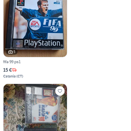
5
fifa 99 ps1
15 €
Catania
(
CT
)