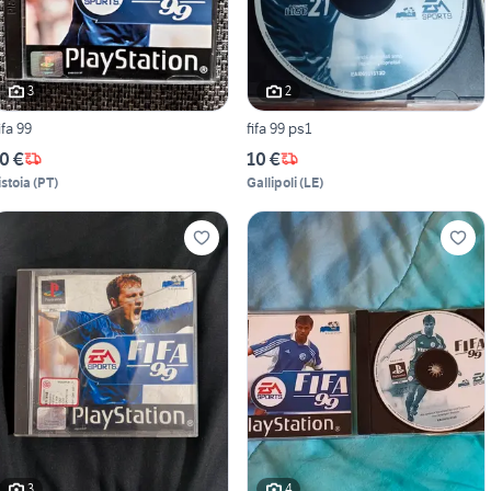
3
2
ifa 99
fifa 99 ps1
0 €
10 €
istoia
(
PT
)
Gallipoli
(
LE
)
3
4