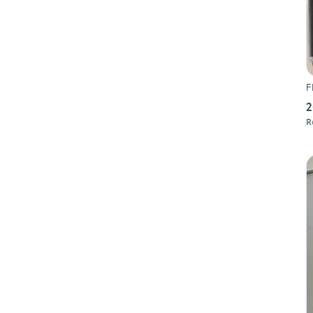
F
2
R