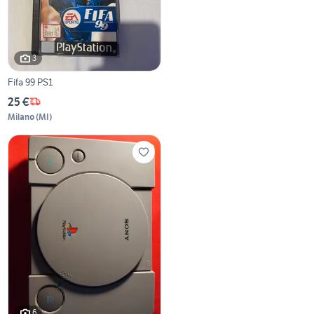
3
Fifa 99 PS1
25 €
Milano
(
MI
)
6