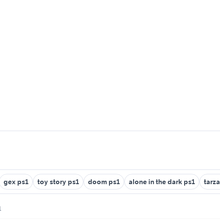
gex ps1
toy story ps1
doom ps1
alone in the dark ps1
tarz
1