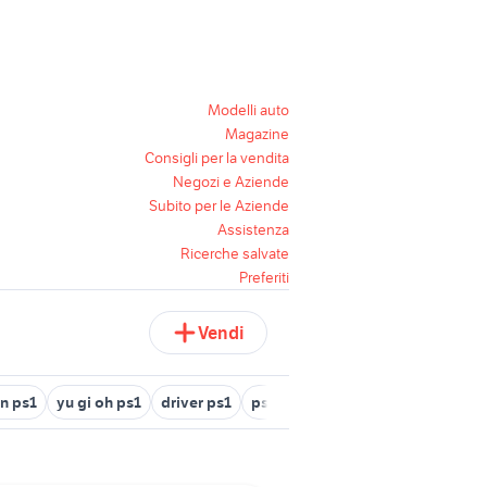
Modelli auto
Magazine
Consigli per la vendita
Negozi e Aziende
Subito per le Aziende
Assistenza
Ricerche salvate
Preferiti
Vendi
an ps1
yu gi oh ps1
driver ps1
ps1 1