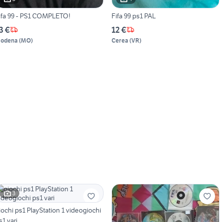
ifa 99 - PS1 COMPLETO!
Fifa 99 ps1 PAL
3 €
12 €
odena
(
MO
)
Cerea
(
VR
)
3
iochi ps1 PlayStation 1 videogiochi
s1 vari