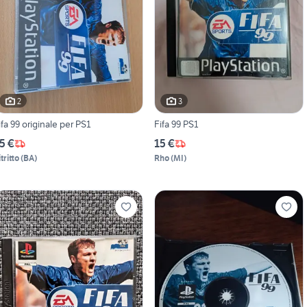
2
3
ifa 99 originale per PS1
Fifa 99 PS1
5 €
15 €
tritto
(
BA
)
Rho
(
MI
)