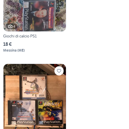
4
Giochi di calcio PS1
18 €
Messina
(
ME
)