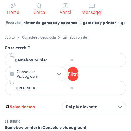
Home
Cerca
Vendi
Messaggi
nintendo gameboy advance
game boy printer
game
Ricerche
Subito
Console e videogiochi
gameboy printer
Cosa cerchi?
Console e
Filtri
Videogiochi
Salva ricerca
Dal più rilevante
1 risultato
Gameboy printer in Console e videogiochi