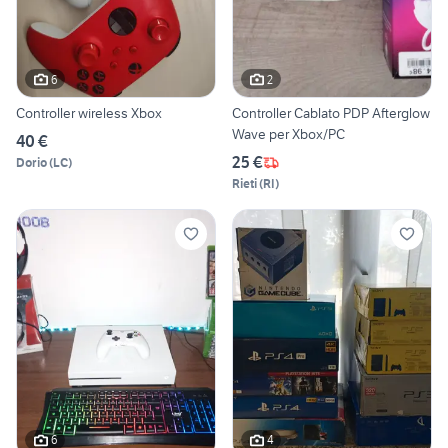
6
2
Controller wireless Xbox
Controller Cablato PDP Afterglow
Wave per Xbox/PC
40 €
25 €
Dorio
(
LC
)
Rieti
(
RI
)
6
4