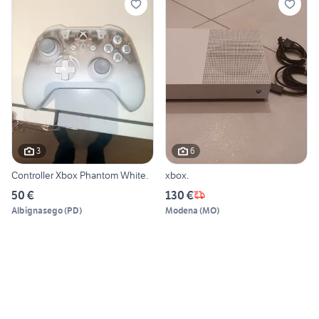
3
6
Controller Xbox Phantom White.
xbox.
50 €
130 €
Albignasego
(
PD
)
Modena
(
MO
)