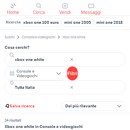
Home
Cerca
Vendi
Messaggi
xbox one 100 euro
mini one 2005
mini one 2018
i
Ricerche
Subito
Console e videogiochi
xbox one white
Cosa cerchi?
Console e
Filtri
Videogiochi
Salva ricerca
Dal più rilevante
24 risultati
Xbox one white in Console e videogiochi