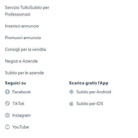
elettronica
per la casa e la
sports e hobby
Servizio TuttoSubito per
persona
Informatica
Animali
Professionisti
Arredamento e
Console e
Accessori per
Casalinghi
Inserisci annuncio
Videogiochi
animali
Elettrodomestici
Promuovi annuncio
Audio/Video
Musica e Film
Giardino e Fai da te
Consigli per la vendita
Fotografia
Libri e Riviste
Abbigliamento e
Negozi e Aziende
Telefonia
Strumenti Musicali
Accessori
Subito per le aziende
Sports
Tutto per i bambini
Seguici su
Scarica gratis l'App
Biciclette
Facebook
Subito per Android
Collezionismo
TikTok
Subito per iOS
Instagram
YouTube