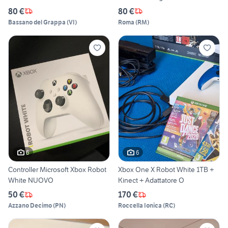
80 €
80 €
Bassano del Grappa
(
VI
)
Roma
(
RM
)
6
6
Controller Microsoft Xbox Robot
Xbox One X Robot White 1TB +
White NUOVO
Kinect + Adattatore O
50 €
170 €
Azzano Decimo
(
PN
)
Roccella Ionica
(
RC
)