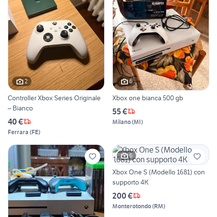
2
6
Controller Xbox Series Originale
Xbox one bianca 500 gb
– Bianco
55 €
40 €
Milano
(
MI
)
Ferrara
(
FE
)
6
Xbox One S (Modello 1681) con
supporto 4K
200 €
Monterotondo
(
RM
)