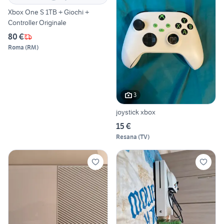
Xbox One S 1TB + Giochi +
Controller Originale
80 €
Roma
(
RM
)
3
joystick xbox
15 €
Resana
(
TV
)