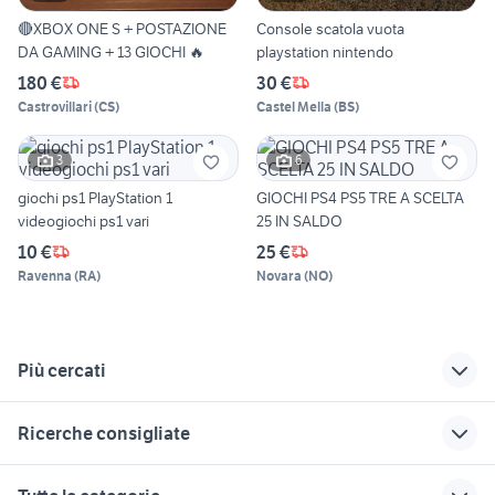
🔴XBOX ONE S + POSTAZIONE
Console scatola vuota
DA GAMING + 13 GIOCHI 🔥
playstation nintendo
180 €
30 €
Castrovillari
(
CS
)
Castel Mella
(
BS
)
3
6
giochi ps1 PlayStation 1
GIOCHI PS4 PS5 TRE A SCELTA
videogiochi ps1 vari
25 IN SALDO
10 €
25 €
Ravenna
(
RA
)
Novara
(
NO
)
Più cercati
Correlati
Richerche simili
Suggerimenti
Ricerche consigliate
sekiro xbox one
silent hill ps4
regalo playstation
nintendo viterbo
flash xbox 360
xbox one neo
mario kart 8 deluxe
game boy advance