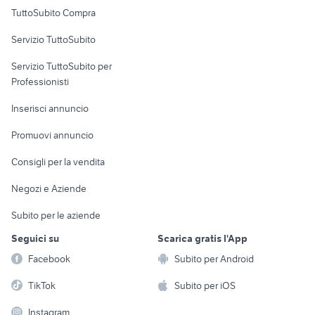
Uffici e Locali
TuttoSubito Compra
commerciali
Servizio TuttoSubito
elettronica
per la casa e la
sports e hobby
Servizio TuttoSubito per
persona
Informatica
Animali
Professionisti
Arredamento e
Console e
Accessori per
Casalinghi
Inserisci annuncio
Videogiochi
animali
Elettrodomestici
Promuovi annuncio
Audio/Video
Musica e Film
Giardino e Fai da te
Consigli per la vendita
Fotografia
Libri e Riviste
Abbigliamento e
Negozi e Aziende
Telefonia
Strumenti Musicali
Accessori
Subito per le aziende
Sports
Tutto per i bambini
Seguici su
Scarica gratis l'App
Biciclette
Facebook
Subito per Android
Collezionismo
TikTok
Subito per iOS
Instagram