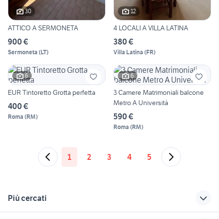
30
12
ATTICO A SERMONETA
4 LOCALI A VILLA LATINA
900 €
380 €
Sermoneta
(
LT
)
Villa Latina
(
FR
)
6
6
EUR Tintoretto Grotta perfetta
3 Camere Matrimoniali balcone
Metro A Università
400 €
590 €
Roma
(
RM
)
Roma
(
RM
)
1
2
3
4
5
Più cercati
Correlati
Richerche simili
Suggerimenti