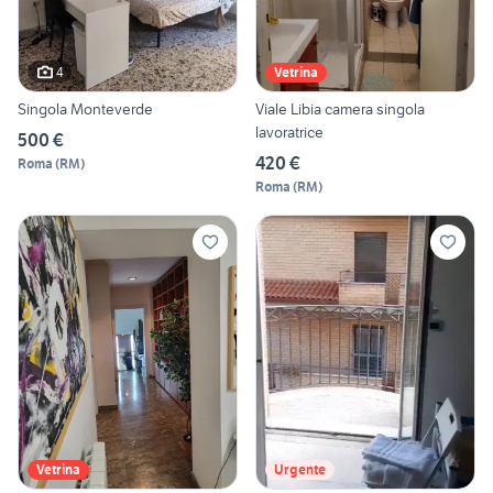
4
Vetrina
Singola Monteverde
Viale Libia camera singola
lavoratrice
500 €
420 €
Roma
(
RM
)
Roma
(
RM
)
Vetrina
Urgente