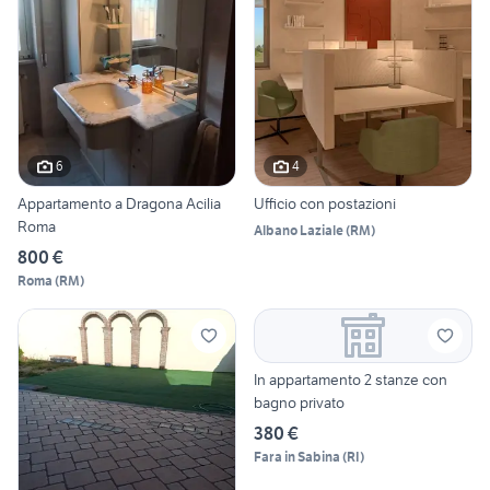
6
4
Appartamento a Dragona Acilia
Ufficio con postazioni
Roma
Albano Laziale
(
RM
)
800 €
Roma
(
RM
)
In appartamento 2 stanze con
bagno privato
380 €
Fara in Sabina
(
RI
)