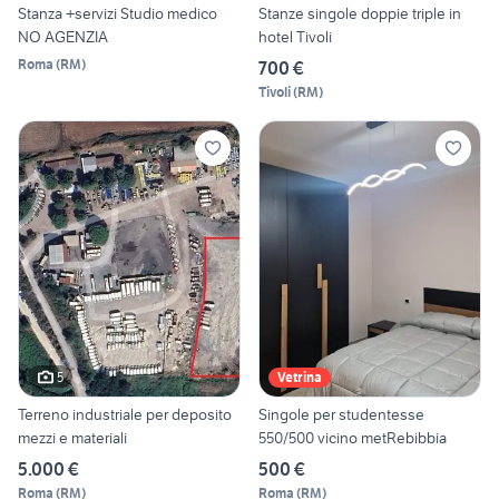
Stanza +servizi Studio medico
Stanze singole doppie triple in
NO AGENZIA
hotel Tivoli
Roma
(
RM
)
700 €
Tivoli
(
RM
)
5
Vetrina
Terreno industriale per deposito
Singole per studentesse
mezzi e materiali
550/500 vicino metRebibbia
5.000 €
500 €
Roma
(
RM
)
Roma
(
RM
)