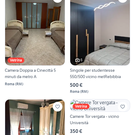
6
Vetrina
Camera Doppia a Cinecittà 5
Singole per studentesse
minuti da metro A
550/500 vicino metRebibbia
Roma
(
RM
)
500 €
Roma
(
RM
)
Vetrina
Camere Tor vergata - vicino
Università
350 €