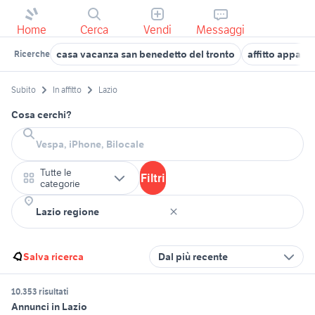
Home
Cerca
Vendi
Messaggi
casa vacanza san benedetto del tronto
affitto appart
Ricerche
Subito
In affitto
Lazio
Cosa cerchi?
Tutte le
Filtri
categorie
Salva ricerca
Dal più recente
10.353 risultati
Annunci in Lazio