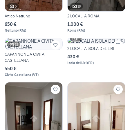
6
18
Attico Nettuno
2 LOCALI A ROMA
650 €
1.000 €
Nettuno
(
RM
)
Roma
(
RM
)
9
13
2 LOCALI A ISOLA DEL LIRI
CAPANNONE A CIVITA
430 €
CASTELLANA
Isola del Liri
(
FR
)
550 €
Civita Castellana
(
VT
)