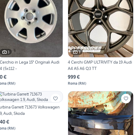
3
3
 Cerchio in Lega 15" Originali Audi
4 Cerchi GMP ULTRIVITY da 19 Audi
4 (5x112 -
A4 A5 A6 Q3 TT
0 €
999 €
oma
(
RM
)
Roma
(
RM
)
urbina Garrett 713673 Volkswagen
.9, Audi, Skoda
40 €
oma
(
RM
)