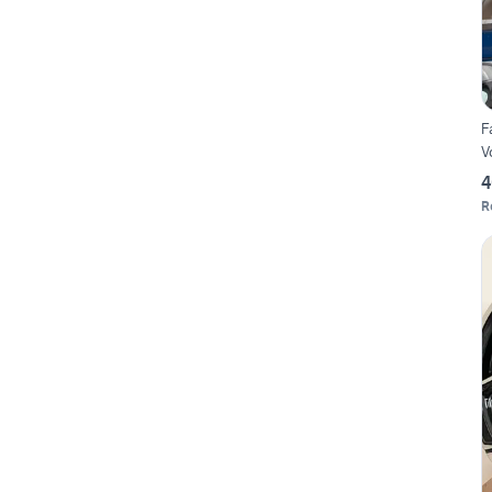
F
V
4
R