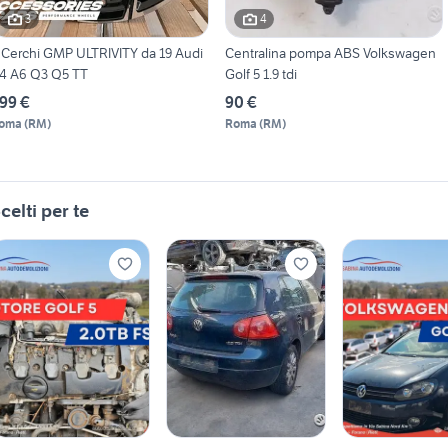
3
4
 Cerchi GMP ULTRIVITY da 19 Audi
Centralina pompa ABS Volkswagen
4 A6 Q3 Q5 TT
Golf 5 1.9 tdi
99 €
90 €
oma
(
RM
)
Roma
(
RM
)
celti per te