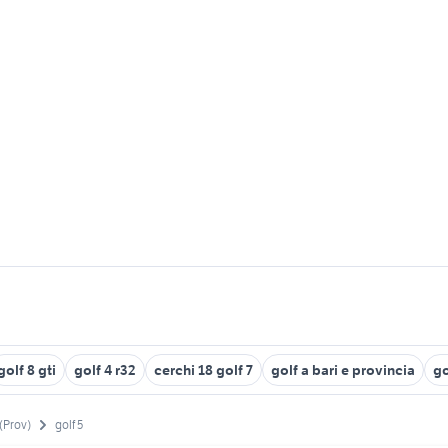
golf 8 gti
golf 4 r32
cerchi 18 golf 7
golf a bari e provincia
go
(Prov)
golf 5