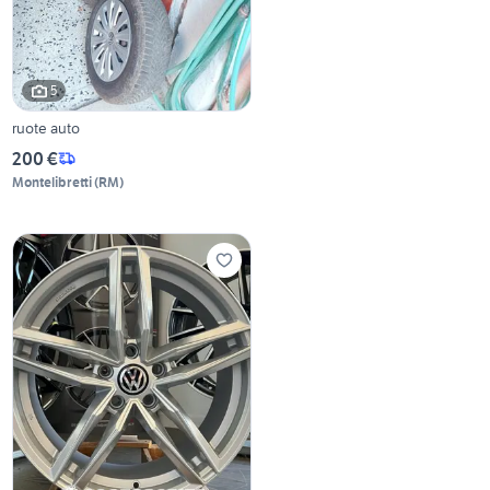
5
ruote auto
200 €
Montelibretti
(
RM
)