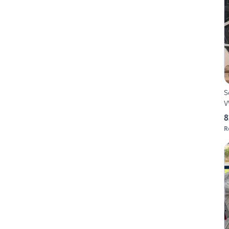
S
V
8
R