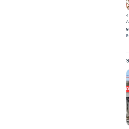
4
A
9
R
S