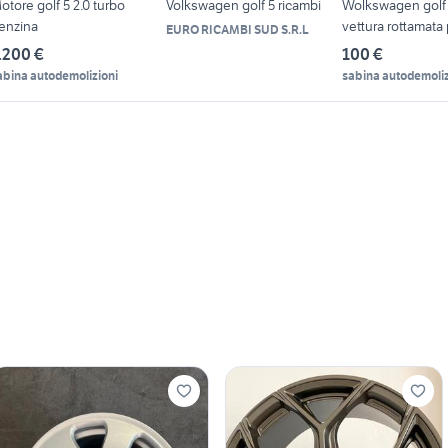
otore golf 5 2.0 turbo
Volkswagen golf 5 ricambi
Wolkswagen golf 6
enzina
vettura rottamata
EURO RICAMBI SUD S.R.L
.200 €
100 €
abina autodemolizioni
sabina autodemoliz