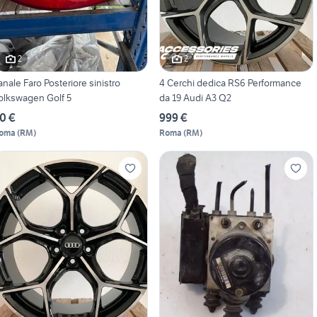
2
2
anale Faro Posteriore sinistro
4 Cerchi dedica RS6 Performance
olkswagen Golf 5
da 19 Audi A3 Q2
0 €
999 €
oma
(
RM
)
Roma
(
RM
)