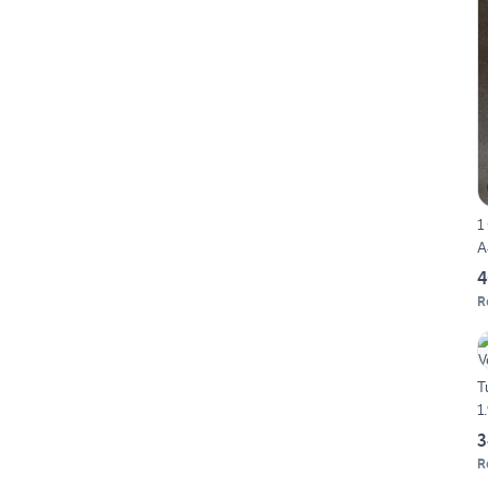
1
A
4
R
T
1
3
R