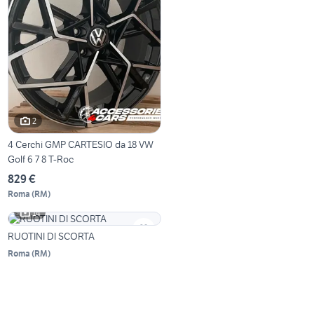
2
4 Cerchi GMP CARTESIO da 18 VW
Golf 6 7 8 T-Roc
829 €
Roma
(
RM
)
14
RUOTINI DI SCORTA
Roma
(
RM
)