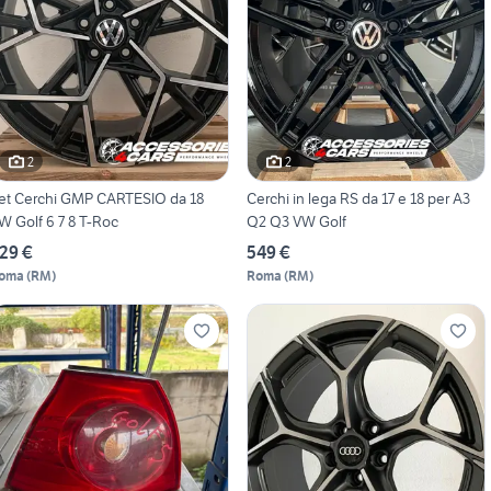
2
2
et Cerchi GMP CARTESIO da 18
Cerchi in lega RS da 17 e 18 per A3
W Golf 6 7 8 T-Roc
Q2 Q3 VW Golf
29 €
549 €
oma
(
RM
)
Roma
(
RM
)