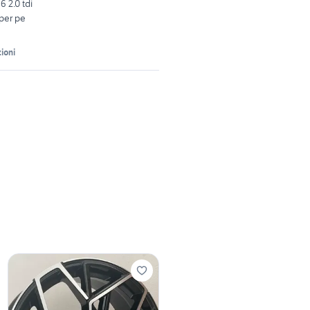
 2.0 tdi
 per pe
ioni