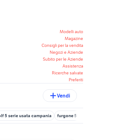
Modelli auto
Magazine
Consigli per la vendita
Negozi e Aziende
Subito per le Aziende
Assistenza
Ricerche salvate
Preferiti
Vendi
lf 5 serie usata campania
furgone 5 posti
golf gti 2013
golf r 