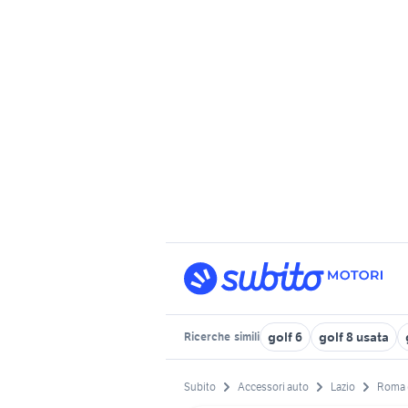
golf 6
golf 8 usata
Ricerche
simili
Subito
Accessori auto
Lazio
Roma 