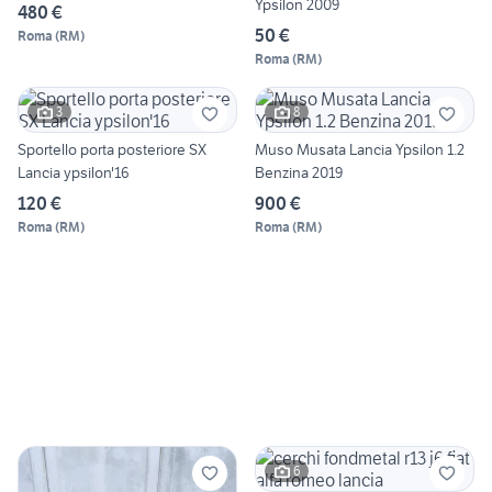
Ypsilon 2009
480 €
50 €
Roma
(
RM
)
Roma
(
RM
)
3
8
Sportello porta posteriore SX
Muso Musata Lancia Ypsilon 1.2
Lancia ypsilon'16
Benzina 2019
120 €
900 €
Roma
(
RM
)
Roma
(
RM
)
6