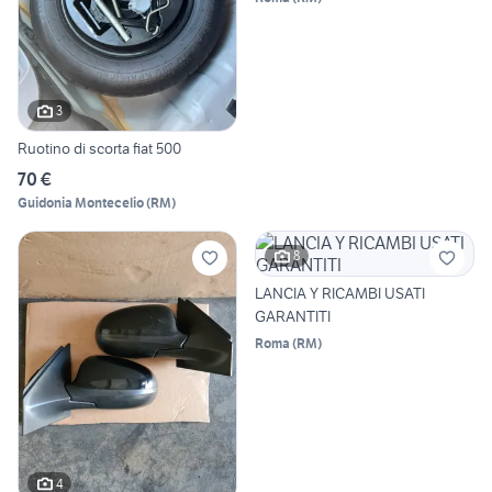
3
Ruotino di scorta fiat 500
70 €
Guidonia Montecelio
(
RM
)
8
LANCIA Y RICAMBI USATI
GARANTITI
Roma
(
RM
)
4