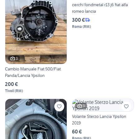
cerchi fondmetal r13 j6 fiat alfa
romeo lancia
300 €
Roma
(
RM
)
3
Cambio Manuale Fiat 500/Fiat
Panda/Lancia Ypsilon
200 €
Tivoli
(
RM
)
3
Volante Sterzo Lancia Ypsilon
2019
60 €
Roma
(
RM
)