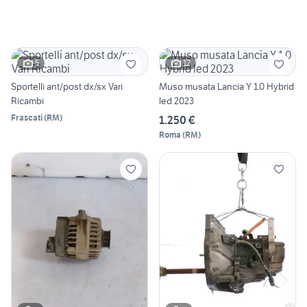
5
12
Sportelli ant/post dx/sx Vari
Muso musata Lancia Y 1.0 Hybrid
Ricambi
led 2023
Frascati
(
RM
)
1.250 €
Roma
(
RM
)