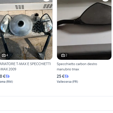
4
2
ARIATORE T-MAX E SPECCHIETTI
Specchietto carbon destro
-MAX 2009
manubrio tmax
0 €
25 €
oma
(
RM
)
Vallecorsa
(
FR
)