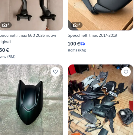
6
6
pecchietti tmax 560 2026 nuovi
Specchietti tmax 2017-2019
riginali
100 €
50 €
Roma
(
RM
)
oma
(
RM
)