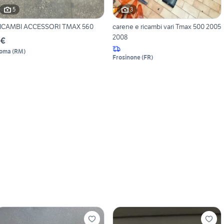
5
3
ICAMBI ACCESSORI TMAX 560
carene e ricambi vari Tmax 500 2005
2008
 €
oma
(
RM
)
Frosinone
(
FR
)