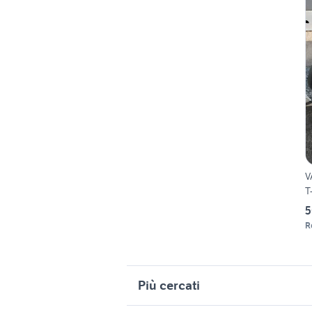
V
T
5
R
Più cercati