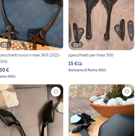
2
6
pecchietti nuovi t-max 560 (2022-
specchietti per tmax 500
024)
15 €
30 €
Genzano di Roma
(
RM
)
oma
(
RM
)