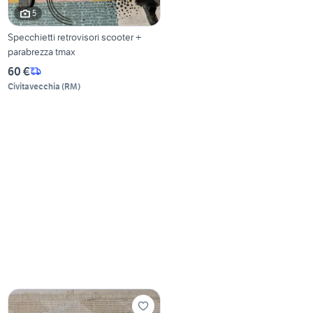
5
Specchietti retrovisori scooter +
parabrezza tmax
60 €
Civitavecchia
(
RM
)