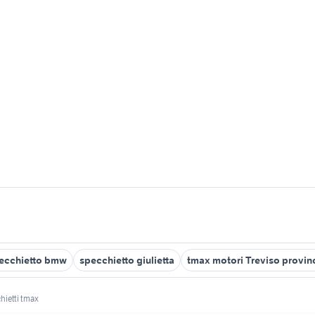
ecchietto bmw
specchietto giulietta
tmax motori Treviso provin
hietti tmax