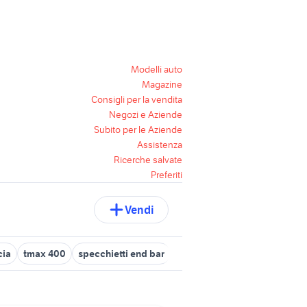
Modelli auto
Magazine
Consigli per la vendita
Negozi e Aziende
Subito per le Aziende
Assistenza
Ricerche salvate
Preferiti
Vendi
cia
tmax 400
specchietti end bar
specchietto retrovisore inter