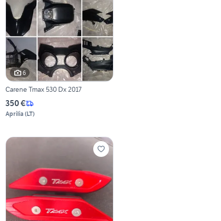
6
Carene Tmax 530 Dx 2017
350 €
Aprilia
(
LT
)