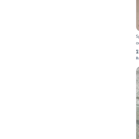
S
o
1
R