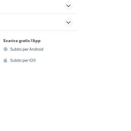
vespa pk xl plurimatic
accessori moto
smart 800 cdi accessori auto
sports e hobby
a
Scarica gratis l'App
camper piccoli
Animali
Subito per Android
ento e
piaggio ape 50
Accessori per animali
hi
Subito per iOS
Musica e Film
omestici
Libri e Riviste
e Fai da te
Strumenti Musicali
amento e
ri
Sports
 i bambini
Biciclette
Collezionismo