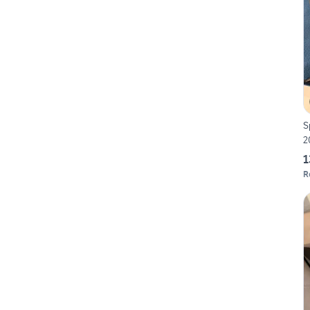
S
2
1
R