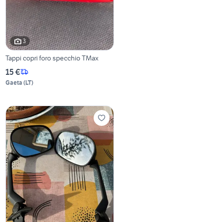
3
Tappi copri foro specchio TMax
15 €
Gaeta
(
LT
)