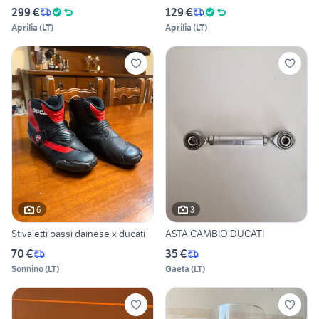
299 €
129 €
Aprilia
(
LT
)
Aprilia
(
LT
)
6
3
Stivaletti bassi dainese x ducati
ASTA CAMBIO DUCATI
70 €
35 €
Sonnino
(
LT
)
Gaeta
(
LT
)