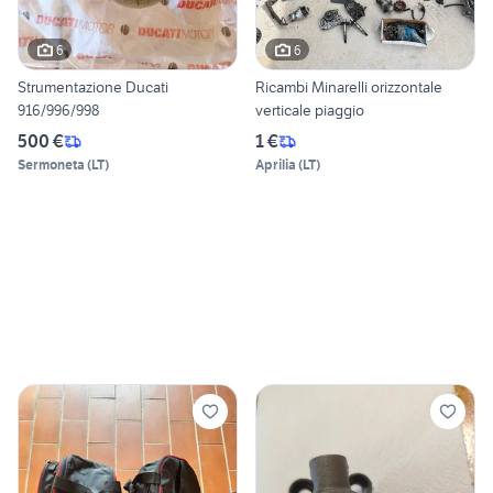
6
6
Strumentazione Ducati
Ricambi Minarelli orizzontale
916/996/998
verticale piaggio
500 €
1 €
Sermoneta
(
LT
)
Aprilia
(
LT
)