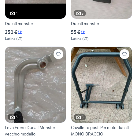
4
3
Ducati monster
Ducati monster
250 €
55 €
Latina
(
LT
)
Latina
(
LT
)
5
3
Leva Freno Ducati Monster
Cavalletto post. Per moto ducati
vecchio modello
MONO BRACCIO