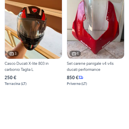
3
6
Casco Ducati X-lite 803 in
Set carene panigale v4 v4s
carbonio Taglia L
ducati performance
250 €
850 €
Terracina
(
LT
)
Priverno
(
LT
)