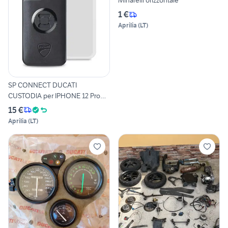
Minarelli orizzontale
1 €
Aprilia
(
LT
)
SP CONNECT DUCATI
CUSTODIA per IPHONE 12 Pro
Max
15 €
Aprilia
(
LT
)