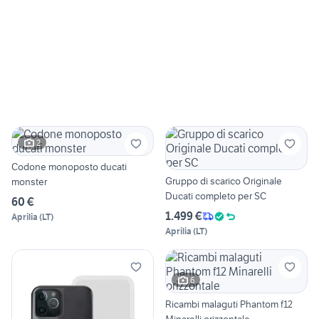
2
Codone monoposto ducati
Gruppo di scarico Originale
monster
Ducati completo per SC
60 €
1.499 €
Aprilia
(
LT
)
Aprilia
(
LT
)
6
Ricambi malaguti Phantom f12