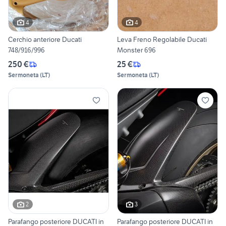
4
4
Cerchio anteriore Ducati
Leva Freno Regolabile Ducati
748/916/996
Monster 696
250 €
25 €
Sermoneta
(
LT
)
Sermoneta
(
LT
)
2
3
Parafango posteriore DUCATI in
Parafango posteriore DUCATI in