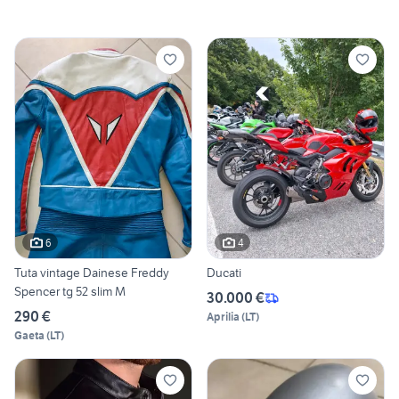
6
4
Tuta vintage Dainese Freddy
Ducati
Spencer tg 52 slim M
30.000 €
290 €
Aprilia
(
LT
)
Gaeta
(
LT
)