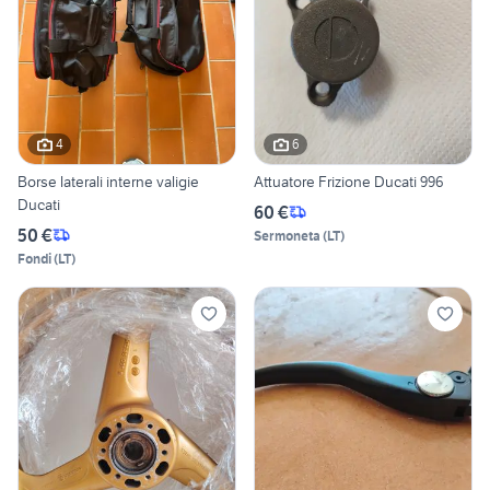
4
6
Borse laterali interne valigie
Attuatore Frizione Ducati 996
Ducati
60 €
50 €
Sermoneta
(
LT
)
Fondi
(
LT
)