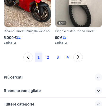
2
Ricambi Ducati Panigale V4 2025
Cinghie distribuzione Ducati
5.000 €
60 €
Latina
(
LT
)
Latina
(
LT
)
1
2
3
4
Più cercati
Correlati
Richerche simili
Suggerimenti
Ricerche consigliate
ducati sicilia
ducati motard
ducati in liguria
quad 250
moto usate monza
fiat ducato 2015
ducati 748 a roma e
yamaha yzf r125
Tutte le categorie
veicoli commerciali
provincia