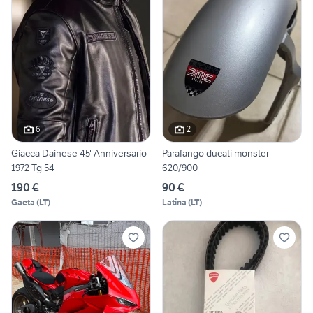
6
2
Giacca Dainese 45' Anniversario
Parafango ducati monster
1972 Tg 54
620/900
190 €
90 €
Gaeta
(
LT
)
Latina
(
LT
)