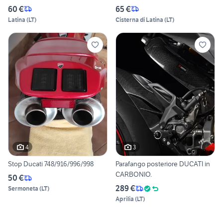
60 €
65 €
Latina
(
LT
)
Cisterna di Latina
(
LT
)
4
3
Stop Ducati 748/916/996/998
Parafango posteriore DUCATI in
CARBONIO.
50 €
289 €
Sermoneta
(
LT
)
Aprilia
(
LT
)