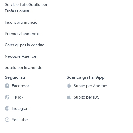
Servizio TuttoSubito per
persona
Informatica
Animali
Professionisti
Arredamento e
Console e
Accessori per
Casalinghi
Inserisci annuncio
Videogiochi
animali
Elettrodomestici
Promuovi annuncio
Audio/Video
Musica e Film
Giardino e Fai da te
Consigli per la vendita
Fotografia
Libri e Riviste
Abbigliamento e
Negozi e Aziende
Telefonia
Strumenti Musicali
Accessori
Subito per le aziende
Sports
Tutto per i bambini
Seguici su
Scarica gratis l'App
Biciclette
Facebook
Subito per Android
Collezionismo
TikTok
Subito per iOS
Instagram
YouTube