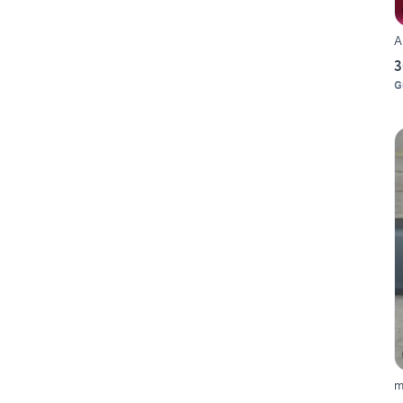
A
3
G
m