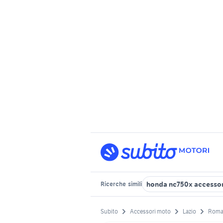
honda nc750x accessor
Ricerche
simili
Subito
Accessori moto
Lazio
Roma 