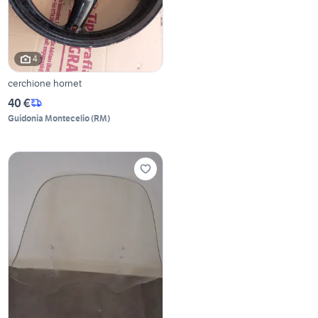
4
cerchione hornet
40 €
Guidonia Montecelio
(
RM
)