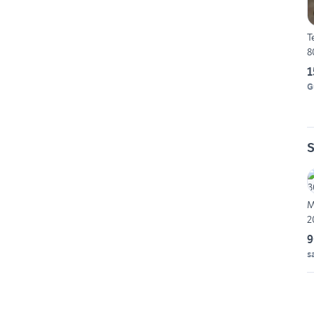
T
8
1
G
S
M
2
9
s