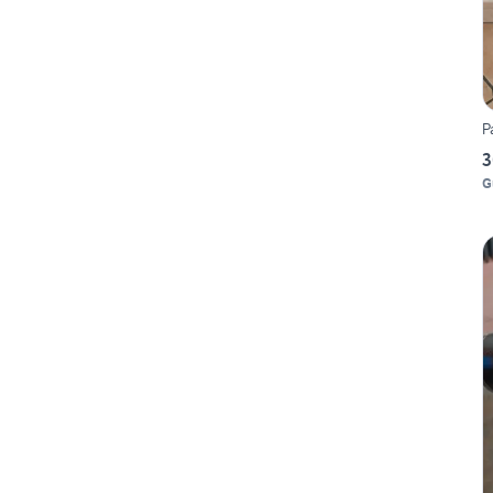
P
3
G