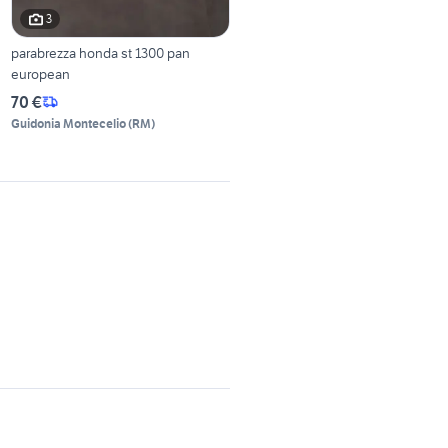
3
parabrezza honda st 1300 pan
european
70 €
Guidonia Montecelio
(
RM
)