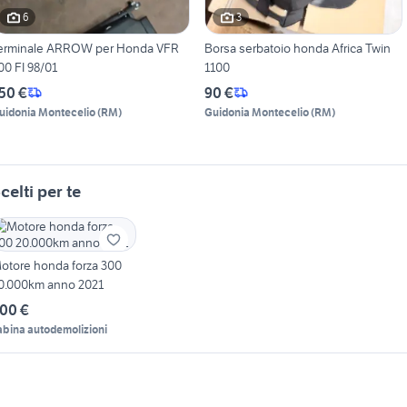
6
3
erminale ARROW per Honda VFR
Borsa serbatoio honda Africa Twin
00 FI 98/01
1100
50 €
90 €
uidonia Montecelio
(
RM
)
Guidonia Montecelio
(
RM
)
celti per te
otore honda forza 300
0.000km anno 2021
00 €
abina autodemolizioni