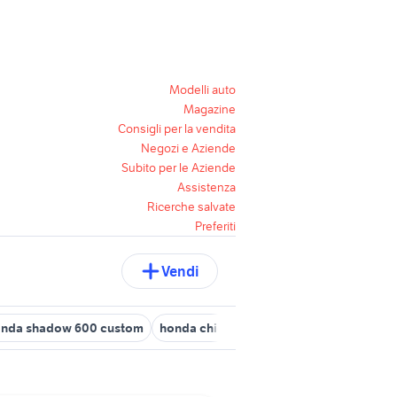
Modelli auto
Magazine
Consigli per la vendita
Negozi e Aziende
Subito per le Aziende
Assistenza
Ricerche salvate
Preferiti
Vendi
nda shadow 600 custom
honda chiocciola accessori moto
hond