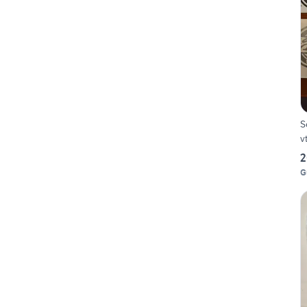
S
v
2
G