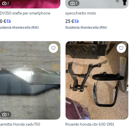
2
3
DV350 staffa per smartphone
specchietto moto
0 €
25 €
uidonia Montecelio
(
RM
)
Guidonia Montecelio
(
RM
)
3
armitta Honda xadv750
Ricambi honda cbr 600 1991