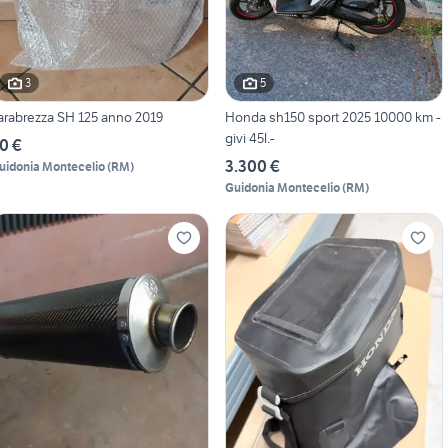
3
5
arabrezza SH 125 anno 2019
Honda sh150 sport 2025 10000 km -
givi 45l.-
0 €
3.300 €
uidonia Montecelio
(
RM
)
Guidonia Montecelio
(
RM
)