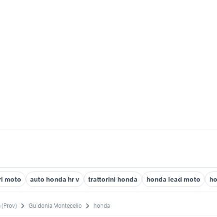
i moto
auto honda hr v
trattorini honda
honda lead moto
ho
(Prov)
Guidonia Montecelio
honda