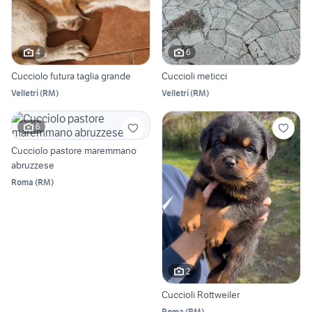
4
6
Cucciolo futura taglia grande
Cuccioli meticci
Velletri
(
RM
)
Velletri
(
RM
)
6
Cucciolo pastore maremmano
abruzzese
Roma
(
RM
)
2
Cuccioli Rottweiler
Roma
(
RM
)