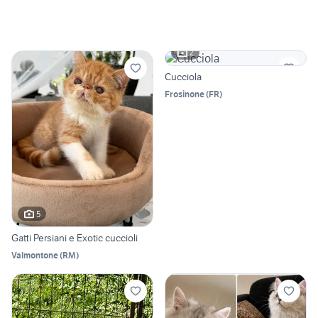
2
Cucciola
Frosinone
(
FR
)
5
Gatti Persiani e Exotic cuccioli
Valmontone
(
RM
)