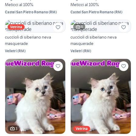
Meticci al 100%
Meticci al 100%
Castel San Pietro Romano
(
RM
)
Castel San Pietro Romano
(
RM
)
6
Vetrina
cuccioli di siberiano neva
cuccioli di siberiano neva
masquerade
masquerade
Velletri
(
RM
)
Velletri
(
RM
)
3
Vetrina