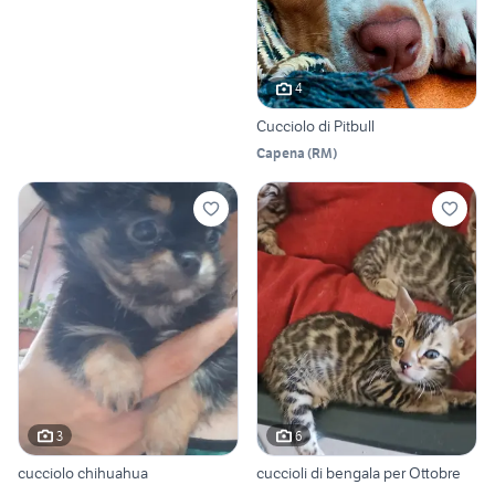
4
Cucciolo di Pitbull
Capena
(
RM
)
3
6
cucciolo chihuahua
cuccioli di bengala per Ottobre