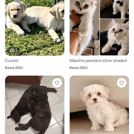
5
Cucciol
Maschio persiano silver shaded
Roma
(
RM
)
Roma
(
RM
)