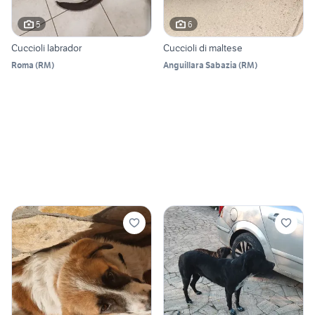
5
6
Cuccioli labrador
Cuccioli di maltese
Roma
(
RM
)
Anguillara Sabazia
(
RM
)