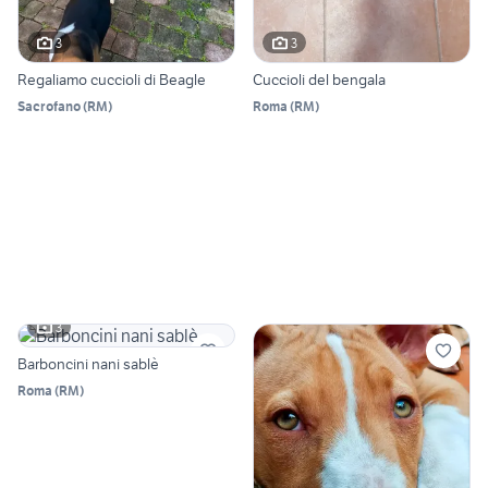
3
3
Regaliamo cuccioli di Beagle
Cuccioli del bengala
Sacrofano
(
RM
)
Roma
(
RM
)
3
Barboncini nani sablè
Roma
(
RM
)