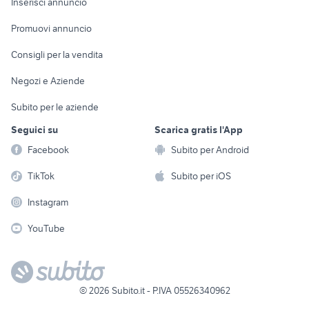
Casalinghi
Inserisci annuncio
Videogiochi
animali
Elettrodomestici
Promuovi annuncio
Audio/Video
Musica e Film
Giardino e Fai da te
Consigli per la vendita
Fotografia
Libri e Riviste
Abbigliamento e
Negozi e Aziende
Telefonia
Strumenti Musicali
Accessori
Subito per le aziende
Sports
Tutto per i bambini
Seguici su
Scarica gratis l'App
Biciclette
Facebook
Subito per Android
Collezionismo
TikTok
Subito per iOS
Instagram
YouTube
©
2026
Subito.it - P.IVA 05526340962