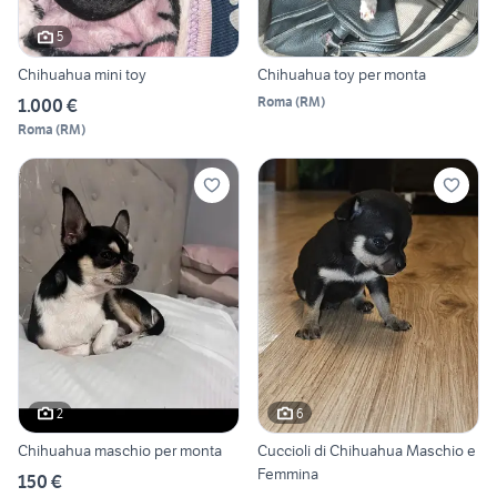
5
Chihuahua mini toy
Chihuahua toy per monta
Roma
(
RM
)
1.000 €
Roma
(
RM
)
2
6
Chihuahua maschio per monta
Cuccioli di Chihuahua Maschio e
Femmina
150 €