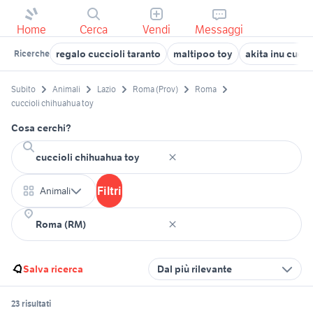
Home
Cerca
Vendi
Messaggi
regalo cuccioli taranto
maltipoo toy
akita inu cucc
Ricerche
Subito
Animali
Lazio
Roma (Prov)
Roma
cuccioli chihuahua toy
Cosa cerchi?
Filtri
Animali
Salva ricerca
Dal più rilevante
23 risultati