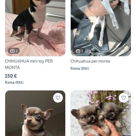
3
3
CHIHUAHUA mini toy PER
Chihuahua per monta
MONTA
Roma
(
RM
)
150 €
Roma
(
RM
)