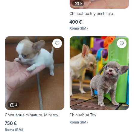
6
Chihuahua toy occhi blu
400 €
Roma
(
RM
)
4
Chihuahua miniature. Mini toy
Chihuahua Toy
Roma
(
RM
)
750 €
Roma
(
RM
)