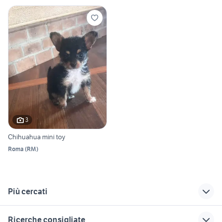
3
Chihuahua mini toy
Roma
(
RM
)
Più cercati
Correlati
Richerche simili
Suggerimenti
Ricerche consigliate