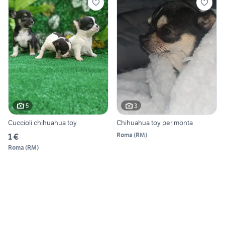
5
3
Cuccioli chihuahua toy
Chihuahua toy per monta
Roma
(
RM
)
1 €
Roma
(
RM
)