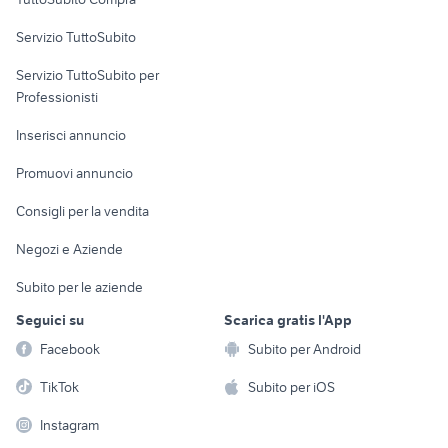
commerciali
Servizio TuttoSubito
elettronica
per la casa e la
sports e hobby
Servizio TuttoSubito per
persona
Informatica
Animali
Professionisti
Arredamento e
Console e
Accessori per
Casalinghi
Inserisci annuncio
Videogiochi
animali
Elettrodomestici
Promuovi annuncio
Audio/Video
Musica e Film
Giardino e Fai da te
Consigli per la vendita
Fotografia
Libri e Riviste
Abbigliamento e
Negozi e Aziende
Telefonia
Strumenti Musicali
Accessori
Subito per le aziende
Sports
Tutto per i bambini
Seguici su
Scarica gratis l'App
Biciclette
Facebook
Subito per Android
Collezionismo
TikTok
Subito per iOS
Instagram