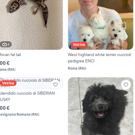
6
Vetrina
rican fat tail
West highland white terrier cuccioli
pedigree ENCI
00 €
Roma
(
RM
)
oma
(
RM
)
Vetrina
plendido cucciolo di SIBERIAN
USKY
00 €
revignano Romano
(
RM
)