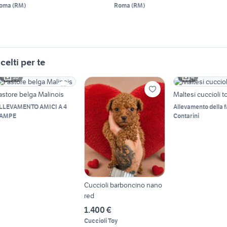
oma
(
RM
)
Roma
(
RM
)
celti per te
10
4
astore belga Malinois
Maltesi cuccioli t
LLEVAMENTO AMICI A 4
Allevamento della f
AMPE
Contarini
Cuccioli barboncino nano
red
1.400 €
Cuccioli Toy