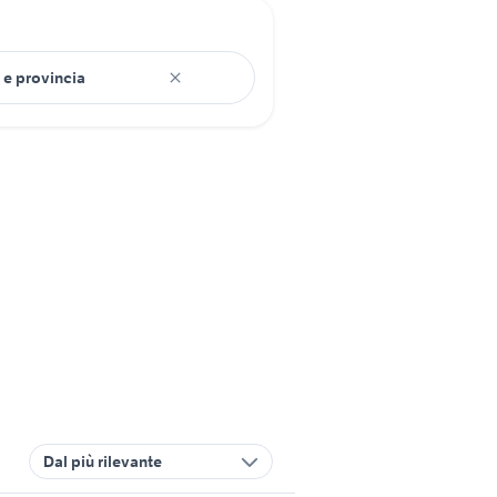
Dal più rilevante