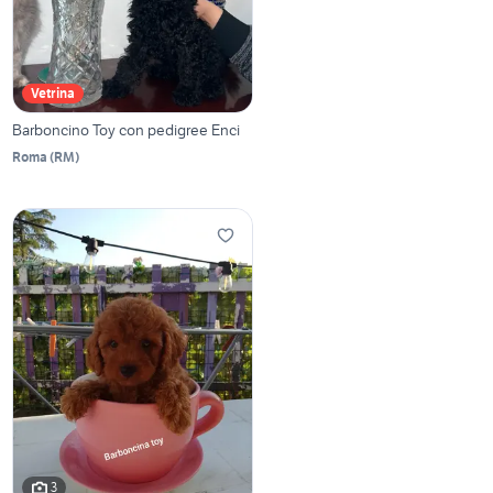
Vetrina
Barboncino Toy con pedigree Enci
Roma
(
RM
)
3