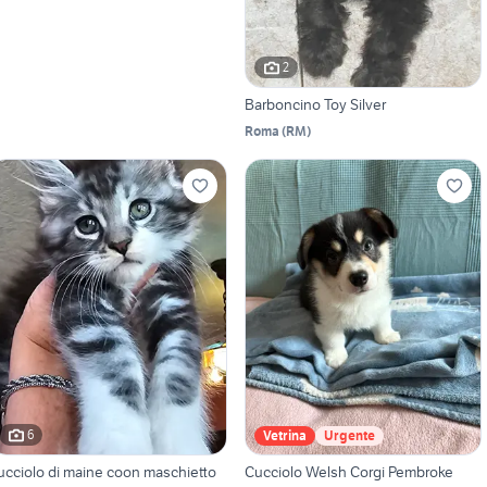
2
Barboncino Toy Silver
Roma
(
RM
)
6
Vetrina
Urgente
ucciolo di maine coon maschietto
Cucciolo Welsh Corgi Pembroke