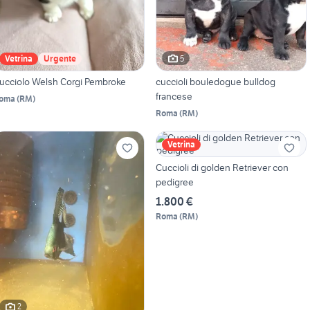
5
Vetrina
Urgente
ucciolo Welsh Corgi Pembroke
cuccioli bouledogue bulldog
francese
oma
(
RM
)
Roma
(
RM
)
Vetrina
Cuccioli di golden Retriever con
pedigree
1.800 €
Roma
(
RM
)
2