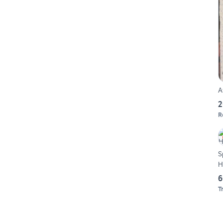
Af
2
R
S
H
6
T