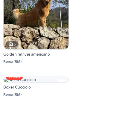
5
Golden retriver americano
Roma
(
RM
)
Vetrina
Boxer Cucciolo
Roma
(
RM
)