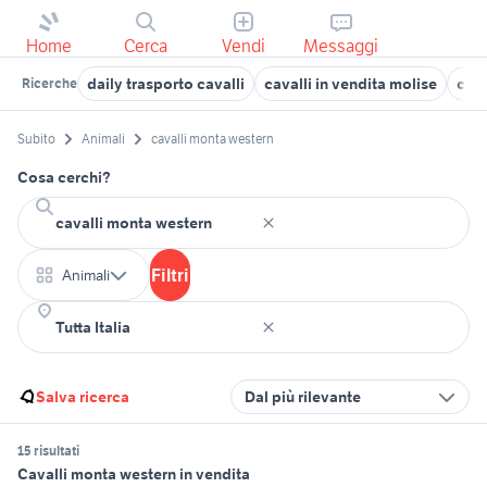
Home
Cerca
Vendi
Messaggi
daily trasporto cavalli
cavalli in vendita molise
cava
Ricerche
Subito
Animali
cavalli monta western
Cosa cerchi?
Filtri
Animali
Salva ricerca
Dal più rilevante
15 risultati
Cavalli monta western in vendita