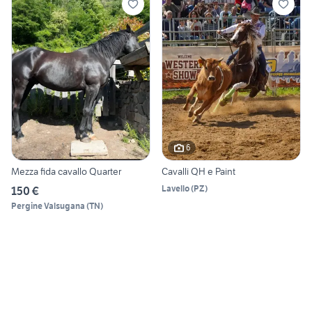
6
Mezza fida cavallo Quarter
Cavalli QH e Paint
Lavello
(
PZ
)
150 €
Pergine Valsugana
(
TN
)