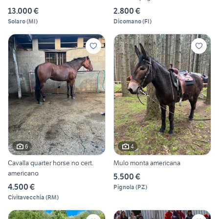
13.000 €
2.800 €
Solaro
(
MI
)
Dicomano
(
FI
)
6
4
Cavalla quarter horse no cert.
Mulo monta americana
americano
5.500 €
4.500 €
Pignola
(
PZ
)
Civitavecchia
(
RM
)