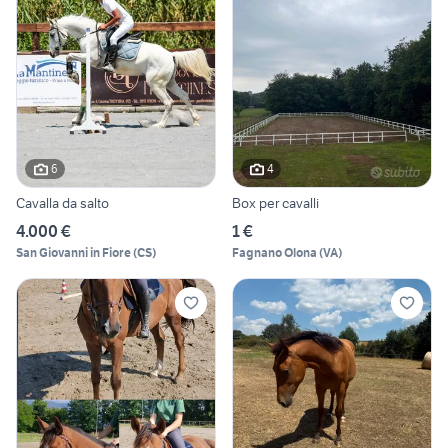
6
4
Cavalla da salto
Box per cavalli
4.000 €
1 €
San Giovanni in Fiore
(
CS
)
Fagnano Olona
(
VA
)