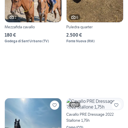
2
6
Mezzafida cavallo
Puledra quarter
180 €
2.500 €
Godega di Sant'Urbano
(
TV
)
Fonte Nuova
(
RM
)
6
Cavallo PRE Dressage 2022
Stallone 1,75h
Como
(
CO
)