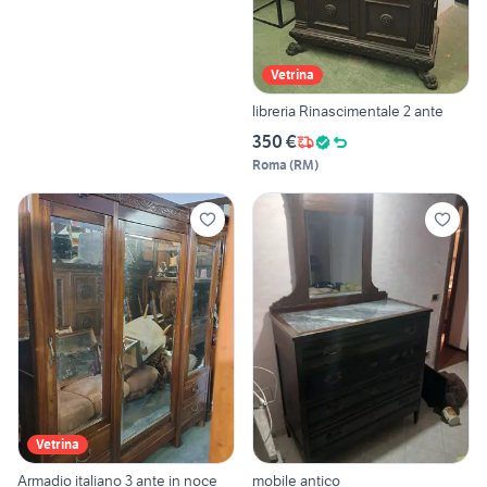
Vetrina
libreria Rinascimentale 2 ante
350 €
Roma
(
RM
)
Vetrina
Armadio italiano 3 ante in noce
mobile antico