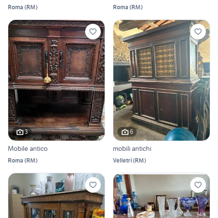
Roma
(
RM
)
Roma
(
RM
)
3
6
Mobile antico
mobili antichi
Roma
(
RM
)
Velletri
(
RM
)