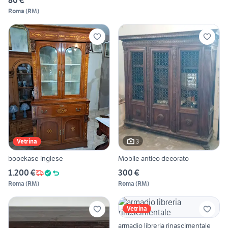
Roma
(
RM
)
3
Vetrina
boockase inglese
Mobile antico decorato
1.200 €
300 €
Roma
(
RM
)
Roma
(
RM
)
Vetrina
armadio libreria rinascimentale