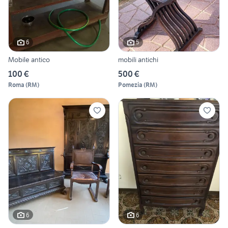
6
5
Mobile antico
mobili antichi
100 €
500 €
Roma
(
RM
)
Pomezia
(
RM
)
6
6