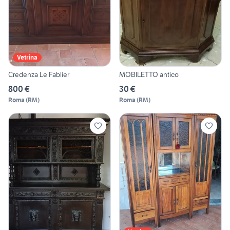
Vetrina
Credenza Le Fablier
MOBILETTO antico
800 €
30 €
Roma
(
RM
)
Roma
(
RM
)