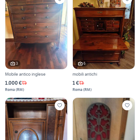
3
6
Mobile antico inglese
mobili antichi
1.000 €
1 €
Roma
(
RM
)
Roma
(
RM
)