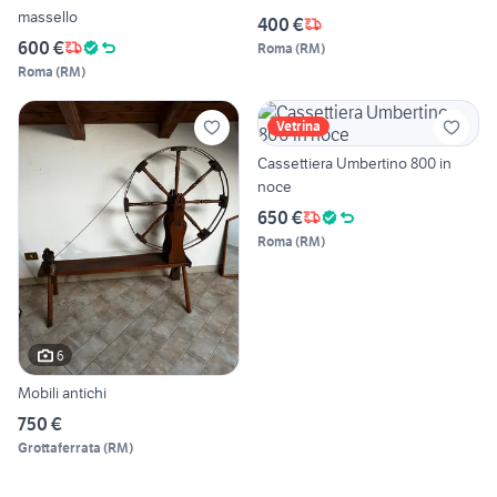
massello
400 €
600 €
Roma
(
RM
)
Roma
(
RM
)
Vetrina
Cassettiera Umbertino 800 in
noce
650 €
Roma
(
RM
)
6
Mobili antichi
750 €
Grottaferrata
(
RM
)