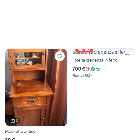
Vetrina
libreria credenza in ferro
700 €
Roma
(
RM
)
3
Mobiletto antico
80 €