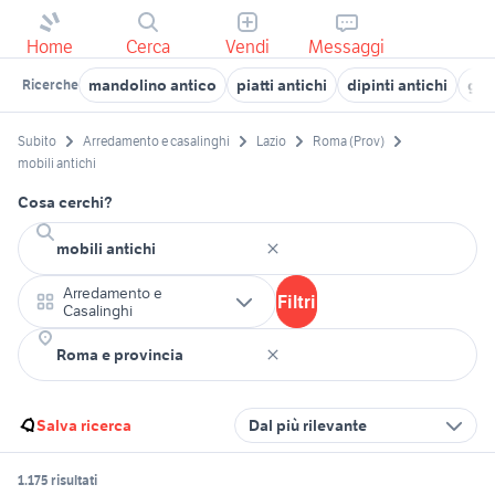
Home
Cerca
Vendi
Messaggi
mandolino antico
piatti antichi
dipinti antichi
gab
Ricerche
Subito
Arredamento e casalinghi
Lazio
Roma (Prov)
mobili antichi
Cosa cerchi?
Arredamento e
Filtri
Casalinghi
Salva ricerca
Dal più rilevante
1.175 risultati