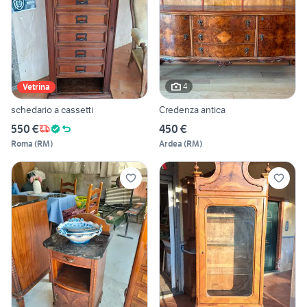
4
Vetrina
schedario a cassetti
Credenza antica
550 €
450 €
Roma
(
RM
)
Ardea
(
RM
)