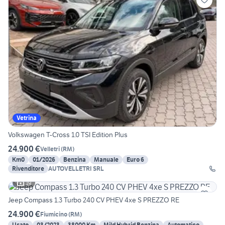
Vetrina
Volkswagen T-Cross 1.0 TSI Edition Plus
24.900 €
Velletri
(
RM
)
Km0
01/2026
Benzina
Manuale
Euro 6
Rivenditore
AUTOVELLETRI SRL
19
Jeep Compass 1.3 Turbo 240 CV PHEV 4xe S PREZZO RE
24.900 €
Fiumicino
(
RM
)
Usato
03/2023
38000 Km
Mild Hybrid Benzina
Automatico