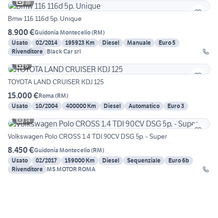
16
Bmw 116 116d 5p. Unique
8.900 €
Guidonia Montecelio
(
RM
)
Usato
02/2014
195923 Km
Diesel
Manuale
Euro 5
Rivenditore
Black Car srl
6
TOYOTA LAND CRUISER KDJ 125
15.000 €
Roma
(
RM
)
Usato
10/2004
400000 Km
Diesel
Automatico
Euro 3
14
Volkswagen Polo CROSS 1.4 TDI 90CV DSG 5p. - Super
8.450 €
Guidonia Montecelio
(
RM
)
Usato
02/2017
159000 Km
Diesel
Sequenziale
Euro 6b
Rivenditore
MS MOTOR ROMA