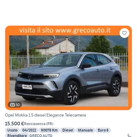
30
Opel Mokka 1.5 diesel Elegance Telecamera
15.500 €
Roccasecca
(
FR
)
Usato
04/2022
90078 Km
Diesel
Manuale
Euro 6
Rivenditore
GRECO AUTO