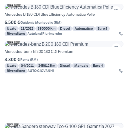
30
Mercedes B 180 CDI BlueEfficiency Automatica Pelle
6.500 €
Guidonia Montecelio
(
RM
)
Usato
11/2012
390000 Km
Diesel
Automatico
Euro 5
Rivenditore
Autoland Plurimarche
17
Mercedes-benz B 200 180 CDI Premium
3.300 €
Roma
(
RM
)
Usato
04/2011
245012 Km
Diesel
Manuale
Euro 4
Rivenditore
AUTO GIOVANNI
6