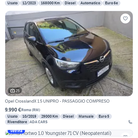
Usato
12/2023
168000 Km
Diesel
Automatico
Euro 6e
25
Opel CrosslandX 1.5 UNIPRO - PASSAGGIO COMPRESO
9.990 €
Roma
(
RM
)
Usato
10/2019
29000 Km
Diesel
Manuale
Euro 5
Rivenditore
ADA CARS
Vetrina