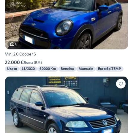
6
Mini 2.0 Cooper S
22.000 €
Roma
(
RM
)
Usato
11/2020
60000 Km
Benzina
Manuale
Euro 6d-TEMP