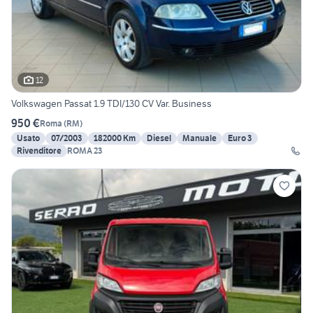
12
Volkswagen Passat 1.9 TDI/130 CV Var. Business
950 €
Roma
(
RM
)
Usato
07/2003
182000 Km
Diesel
Manuale
Euro 3
Rivenditore
ROMA 23