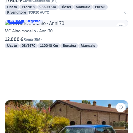
17.600 €
Civita Castellana
(
VT
)
Usato
11/2018
98699 Km
Diesel
Manuale
Euro 6
Rivenditore
TOP20 AUTO
Vetrina
Urgente
MG Altro modello - Anni 70
12.000 €
Roma
(
RM
)
Usato
08/1970
110040 Km
Benzina
Manuale