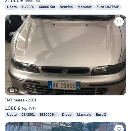
22.000 €
Roma
(
RM
)
Usato
11/2020
60000 Km
Benzina
Manuale
Euro 6d-TEMP
6
FIAT Marea - 2001
1.500 €
Nepi
(
VT
)
Usato
03/2001
153000 Km
Diesel
Manuale
Euro 2