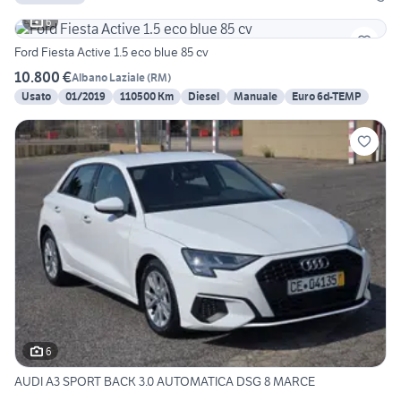
6
Ford Fiesta Active 1.5 eco blue 85 cv
10.800 €
Albano Laziale
(
RM
)
Usato
01/2019
110500 Km
Diesel
Manuale
Euro 6d-TEMP
6
AUDI A3 SPORT BACK 3.0 AUTOMATICA DSG 8 MARCE