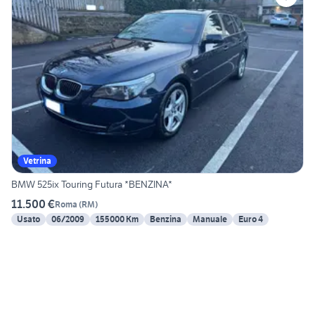
Vetrina
BMW 525ix Touring Futura *BENZINA*
11.500 €
Roma
(
RM
)
Usato
06/2009
155000 Km
Benzina
Manuale
Euro 4