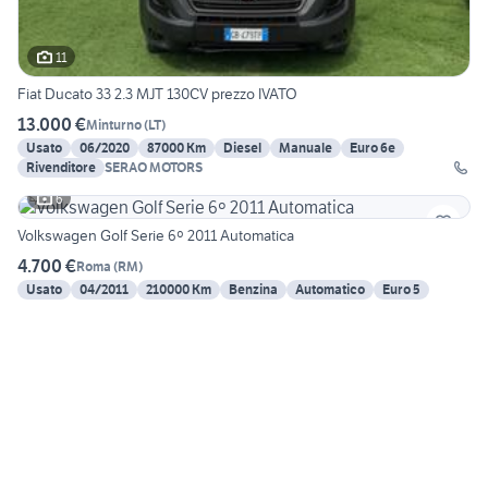
11
Fiat Ducato 33 2.3 MJT 130CV prezzo IVATO
13.000 €
Minturno
(
LT
)
Usato
06/2020
87000 Km
Diesel
Manuale
Euro 6e
Rivenditore
SERAO MOTORS
6
Volkswagen Golf Serie 6º 2011 Automatica
4.700 €
Roma
(
RM
)
Usato
04/2011
210000 Km
Benzina
Automatico
Euro 5