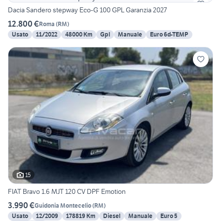
Dacia Sandero stepway Eco-G 100 GPL Garanzia 2027
12.800 €
Roma
(
RM
)
Usato
11/2022
48000 Km
Gpl
Manuale
Euro 6d-TEMP
15
FIAT Bravo 1.6 MJT 120 CV DPF Emotion
3.990 €
Guidonia Montecelio
(
RM
)
Usato
12/2009
178819 Km
Diesel
Manuale
Euro 5