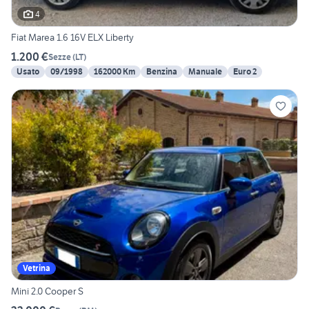
4
Fiat Marea 1.6 16V ELX Liberty
1.200 €
Sezze
(
LT
)
Usato
09/1998
162000 Km
Benzina
Manuale
Euro 2
Vetrina
Mini 2.0 Cooper S