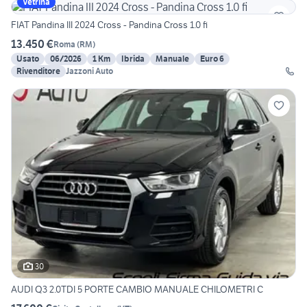
Vetrina
FIAT Pandina III 2024 Cross - Pandina Cross 1.0 fi
13.450 €
Roma
(
RM
)
Usato
06/2026
1 Km
Ibrida
Manuale
Euro 6
Rivenditore
Jazzoni Auto
30
AUDI Q3 2.0TDI 5 PORTE CAMBIO MANUALE CHILOMETRI C