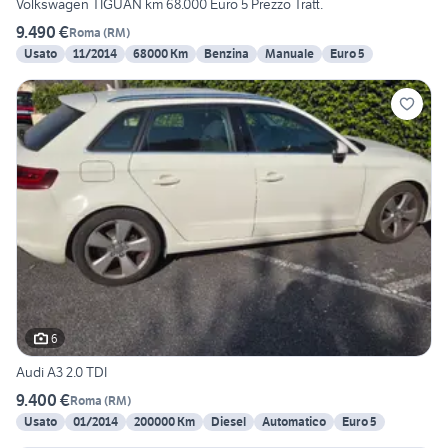
Volkswagen TIGUAN km 68.000 Euro 5 Prezzo Tratt.
9.490 €
Roma
(
RM
)
Usato
11/2014
68000 Km
Benzina
Manuale
Euro 5
6
Audi A3 2.0 TDI
9.400 €
Roma
(
RM
)
Usato
01/2014
200000 Km
Diesel
Automatico
Euro 5