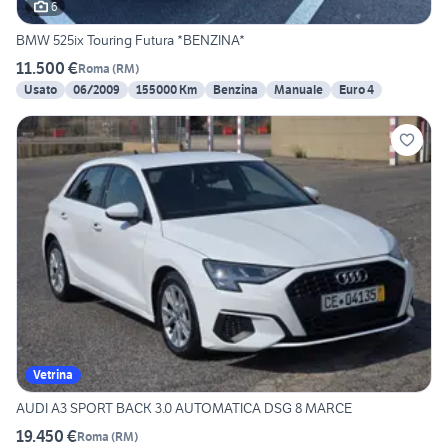
6
BMW 525ix Touring Futura *BENZINA*
11.500 €
Roma
(
RM
)
Usato
06/2009
155000 Km
Benzina
Manuale
Euro 4
Vetrina
AUDI A3 SPORT BACK 3.0 AUTOMATICA DSG 8 MARCE
19.450 €
Roma
(
RM
)