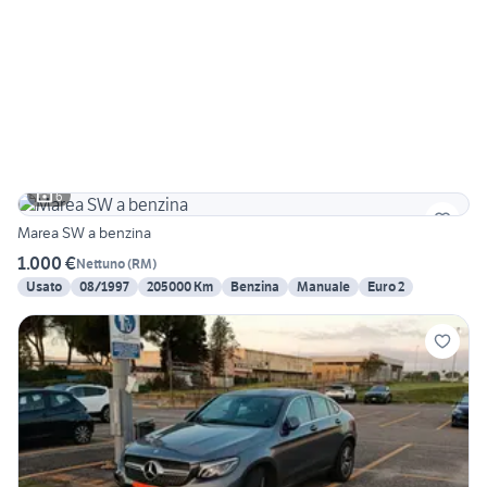
6
Marea SW a benzina
1.000 €
Nettuno
(
RM
)
Usato
08/1997
205000 Km
Benzina
Manuale
Euro 2