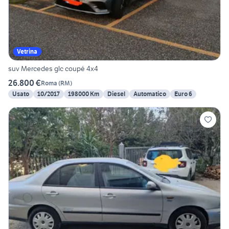
Vetrina
suv Mercedes glc coupé 4x4
26.800 €
Roma
(
RM
)
Usato
10/2017
198000 Km
Diesel
Automatico
Euro 6