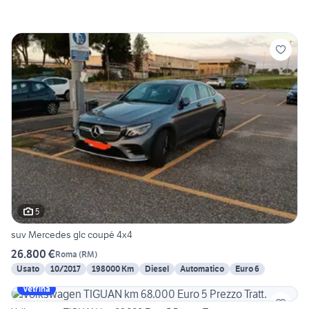
5
suv Mercedes glc coupé 4x4
26.800 €
Roma
(
RM
)
Usato
10/2017
198000 Km
Diesel
Automatico
Euro 6
Vetrina