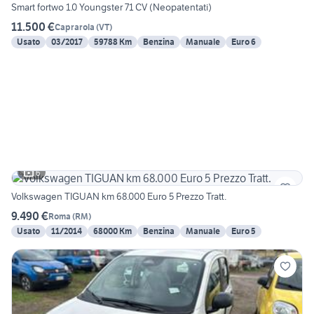
Smart fortwo 1.0 Youngster 71 CV (Neopatentati)
11.500 €
Caprarola
(
VT
)
Usato
03/2017
59788 Km
Benzina
Manuale
Euro 6
6
Volkswagen TIGUAN km 68.000 Euro 5 Prezzo Tratt.
9.490 €
Roma
(
RM
)
Usato
11/2014
68000 Km
Benzina
Manuale
Euro 5