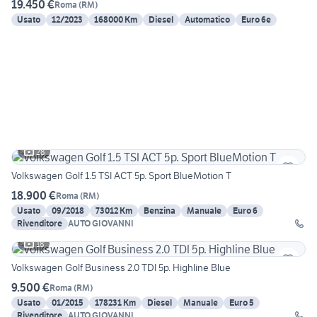
19.450 €
Roma
(
RM
)
Usato
12/2023
168000 Km
Diesel
Automatico
Euro 6e
28
Volkswagen Golf 1.5 TSI ACT 5p. Sport BlueMotion T
18.900 €
Roma
(
RM
)
Usato
09/2018
73012 Km
Benzina
Manuale
Euro 6
Rivenditore
AUTO GIOVANNI
18
Volkswagen Golf Business 2.0 TDI 5p. Highline Blue
9.500 €
Roma
(
RM
)
Usato
01/2015
178231 Km
Diesel
Manuale
Euro 5
Rivenditore
AUTO GIOVANNI