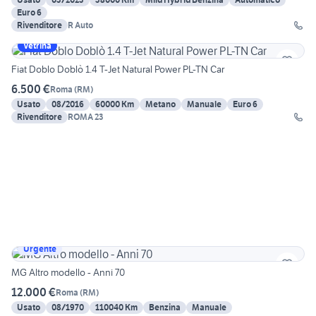
Euro 6
Rivenditore
R Auto
Vetrina
Fiat Doblo Doblò 1.4 T-Jet Natural Power PL-TN Car
6.500 €
Roma
(
RM
)
Usato
08/2016
60000 Km
Metano
Manuale
Euro 6
Rivenditore
ROMA 23
Urgente
MG Altro modello - Anni 70
12.000 €
Roma
(
RM
)
Usato
08/1970
110040 Km
Benzina
Manuale