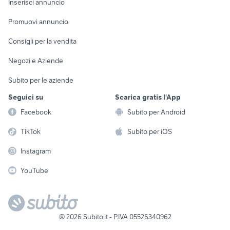
Casalinghi
Inserisci annuncio
Videogiochi
animali
Elettrodomestici
Promuovi annuncio
Audio/Video
Musica e Film
Giardino e Fai da te
Consigli per la vendita
Fotografia
Libri e Riviste
Abbigliamento e
Negozi e Aziende
Telefonia
Strumenti Musicali
Accessori
Subito per le aziende
Sports
Tutto per i bambini
Seguici su
Scarica gratis l'App
Biciclette
Facebook
Subito per Android
Collezionismo
TikTok
Subito per iOS
Instagram
YouTube
©
2026
Subito.it - P.IVA 05526340962