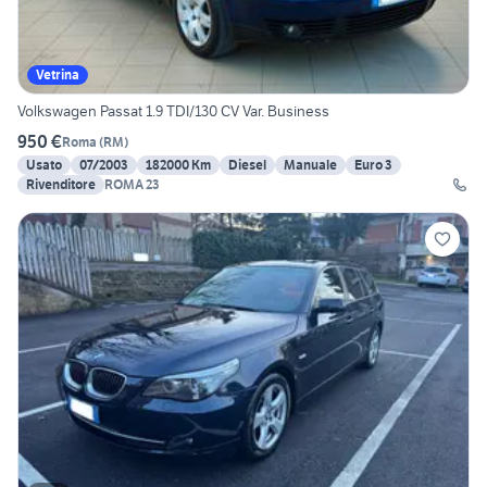
Vetrina
Volkswagen Passat 1.9 TDI/130 CV Var. Business
950 €
Roma
(
RM
)
Usato
07/2003
182000 Km
Diesel
Manuale
Euro 3
Rivenditore
ROMA 23