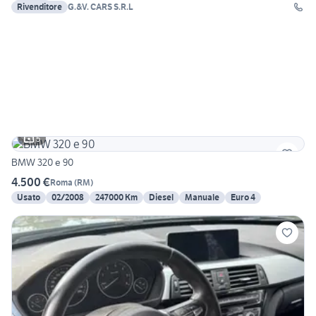
Rivenditore
G.&V. CARS S.R.L
5
BMW 320 e 90
4.500 €
Roma
(
RM
)
Usato
02/2008
247000 Km
Diesel
Manuale
Euro 4