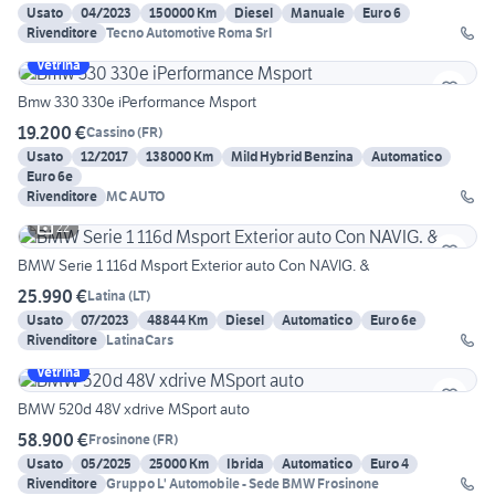
Usato
04/2023
150000 Km
Diesel
Manuale
Euro 6
Rivenditore
Tecno Automotive Roma Srl
Vetrina
Bmw 330 330e iPerformance Msport
19.200 €
Cassino
(
FR
)
Usato
12/2017
138000 Km
Mild Hybrid Benzina
Automatico
Euro 6e
Rivenditore
MC AUTO
22
BMW Serie 1 116d Msport Exterior auto Con NAVIG. &
25.990 €
Latina
(
LT
)
Usato
07/2023
48844 Km
Diesel
Automatico
Euro 6e
Rivenditore
LatinaCars
Vetrina
BMW 520d 48V xdrive MSport auto
58.900 €
Frosinone
(
FR
)
Usato
05/2025
25000 Km
Ibrida
Automatico
Euro 4
Rivenditore
Gruppo L' Automobile - Sede BMW Frosinone