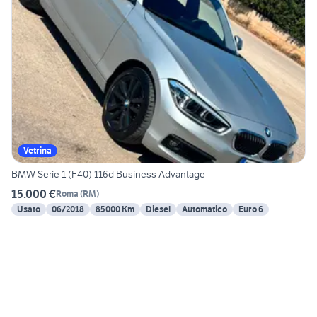
Vetrina
BMW Serie 1 (F40) 116d Business Advantage
15.000 €
Roma
(
RM
)
Usato
06/2018
85000 Km
Diesel
Automatico
Euro 6