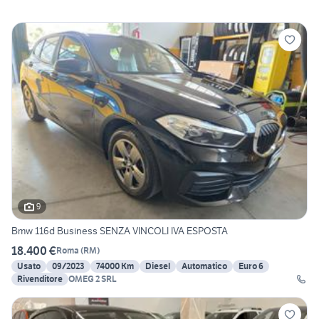
9
Bmw 116d Business SENZA VINCOLI IVA ESPOSTA
18.400 €
Roma
(
RM
)
Usato
09/2023
74000 Km
Diesel
Automatico
Euro 6
Rivenditore
OMEG 2 SRL