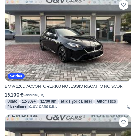
Vetrina
BMW 120D ACCONTO €15.100 NOLEGGIO RISCATTO NO SCOR
15.100 €
Cassino
(
FR
)
Usato
12/2024
12700 Km
Mild Hybrid Diesel
Automatico
Rivenditore
G.&V. CARS S.R.L