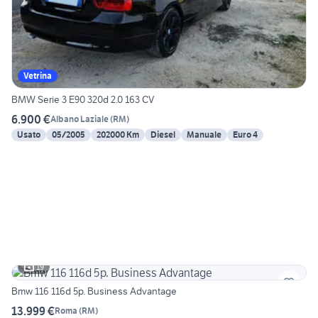
Vetrina
BMW Serie 3 E90 320d 2.0 163 CV
6.900 €
Albano Laziale
(
RM
)
Usato
05/2005
202000 Km
Diesel
Manuale
Euro 4
19
Bmw 116 116d 5p. Business Advantage
13.999 €
Roma
(
RM
)