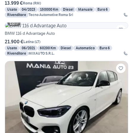
13.999 €
Roma
(
RM
)
Usato
04/2023
150000 Km
Diesel
Manuale
Euro 6
Rivenditore
Tecno Automotive Roma Srl
17
BMW 116 d Advantage Auto
21.900 €
Latina
(
LT
)
Usato
06/2021
60200 Km
Diesel
Automatico
Euro 6
Rivenditore
MIXAUTO S.R.L.