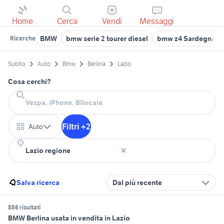
Home
Cerca
Vendi
Messaggi
BMW
bmw serie 2 tourer diesel
bmw z4 Sardegna
Ricerche
Subito
Auto
Bmw
Berlina
Lazio
Cosa cerchi?
Filtri +2
Auto
Salva ricerca
Dal più recente
886 risultati
BMW Berlina usata in vendita in Lazio