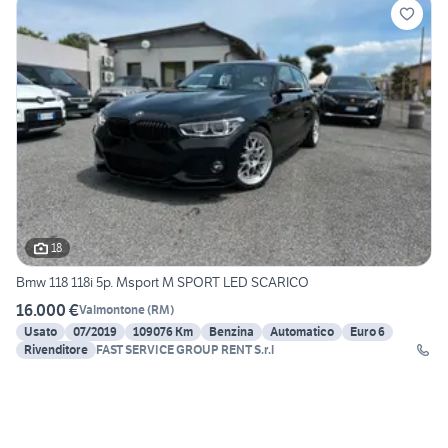
18
Bmw 118 118i 5p. Msport M SPORT LED SCARICO
16.000 €
Valmontone
(
RM
)
Usato
07/2019
109076 Km
Benzina
Automatico
Euro 6
Rivenditore
FAST SERVICE GROUP RENT S.r.l