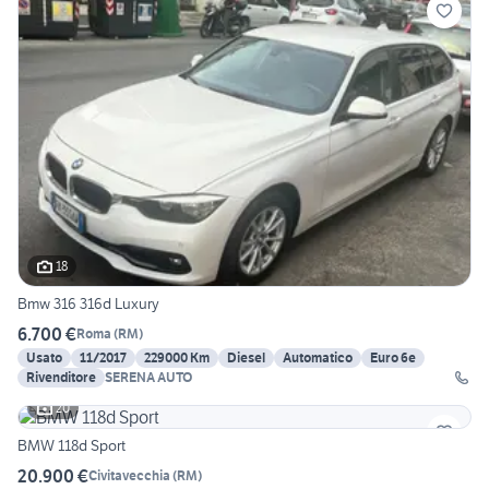
18
Bmw 316 316d Luxury
6.700 €
Roma
(
RM
)
Usato
11/2017
229000 Km
Diesel
Automatico
Euro 6e
Rivenditore
SERENA AUTO
20
BMW 118d Sport
20.900 €
Civitavecchia
(
RM
)