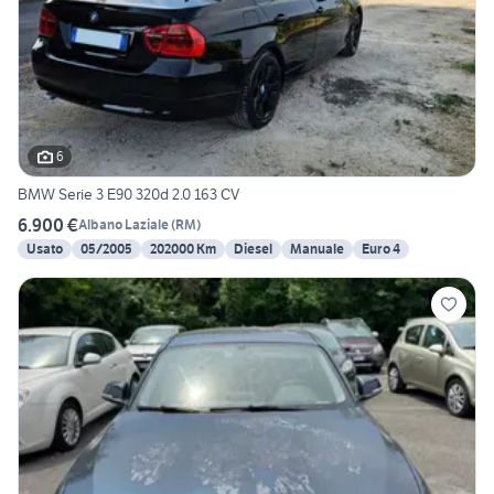
6
BMW Serie 3 E90 320d 2.0 163 CV
6.900 €
Albano Laziale
(
RM
)
Usato
05/2005
202000 Km
Diesel
Manuale
Euro 4