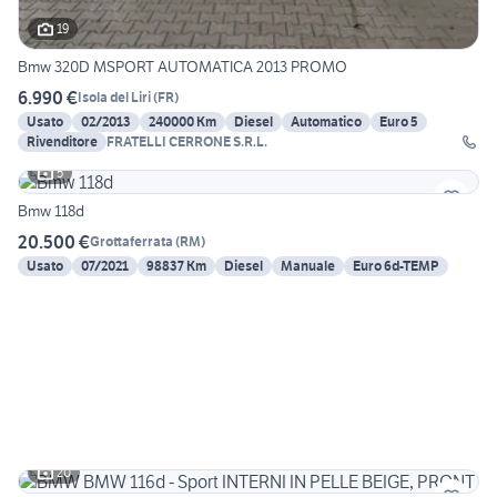
19
Bmw 320D MSPORT AUTOMATICA 2013 PROMO
6.990 €
Isola del Liri
(
FR
)
Usato
02/2013
240000 Km
Diesel
Automatico
Euro 5
Rivenditore
FRATELLI CERRONE S.R.L.
5
Bmw 118d
20.500 €
Grottaferrata
(
RM
)
Usato
07/2021
98837 Km
Diesel
Manuale
Euro 6d-TEMP
20