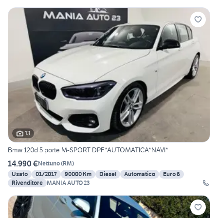
13
Bmw 120d 5 porte M-SPORT DPF*AUTOMATICA*NAVI*
14.990 €
Nettuno
(
RM
)
Usato
01/2017
90000 Km
Diesel
Automatico
Euro 6
Rivenditore
MANIA AUTO 23