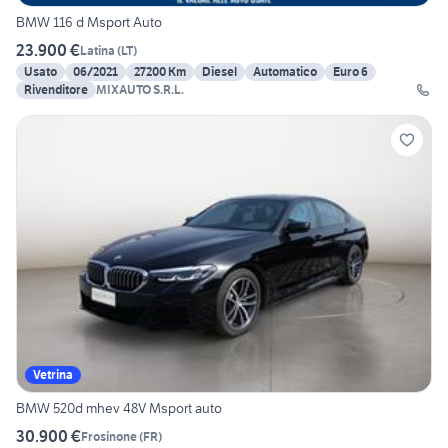
BMW 116 d Msport Auto
23.900 €
Latina
(
LT
)
Usato
06/2021
27200 Km
Diesel
Automatico
Euro 6
Rivenditore
MIXAUTO S.R.L.
Vetrina
BMW 520d mhev 48V Msport auto
30.900 €
Frosinone
(
FR
)