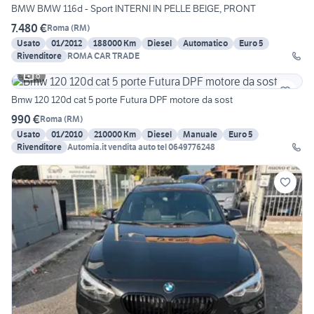
BMW BMW 116d - Sport INTERNI IN PELLE BEIGE, PRONT
7.480 €
Roma
(
RM
)
Usato
01/2012
188000 Km
Diesel
Automatico
Euro 5
Rivenditore
ROMA CAR TRADE
6
Bmw 120 120d cat 5 porte Futura DPF motore da sost
990 €
Roma
(
RM
)
Usato
01/2010
210000 Km
Diesel
Manuale
Euro 5
Rivenditore
Automia.it vendita auto tel 0649776248