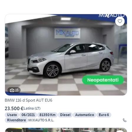
15
BMW 116 d Sport AUT EU6
23.500 €
Latina
(
LT
)
Usato
06/2021
81350 Km
Diesel
Automatico
Euro 6
Rivenditore
MIXAUTO S.R.L.