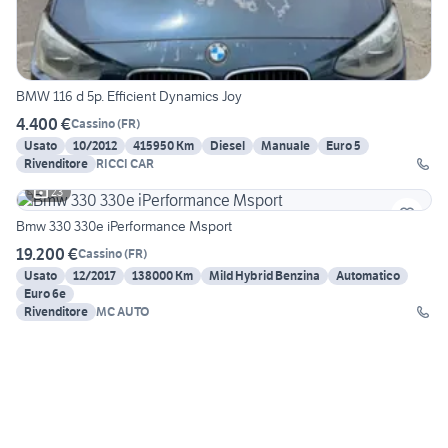
BMW 116 d 5p. Efficient Dynamics Joy
4.400 €
Cassino
(
FR
)
Usato
10/2012
415950 Km
Diesel
Manuale
Euro 5
Rivenditore
RICCI CAR
23
Bmw 330 330e iPerformance Msport
19.200 €
Cassino
(
FR
)
Usato
12/2017
138000 Km
Mild Hybrid Benzina
Automatico
Euro 6e
Rivenditore
MC AUTO