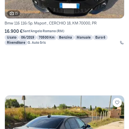
15
Bmw 116 116i 5p. Msport , CERCHIO 18, KM 70000, PR
16.900 €
Sant'Angelo Romano
(
RM
)
Usato
06/2019
70500 Km
Benzina
Manuale
Euro 6
Rivenditore
G. Auto Srls