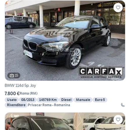
15
BMW 114d 5p. Joy
7.800 €
Roma
(
RM
)
Usato
08/2013
145769 Km
Diesel
Manuale
Euro 5
Rivenditore
Privacar Roma - Romanina