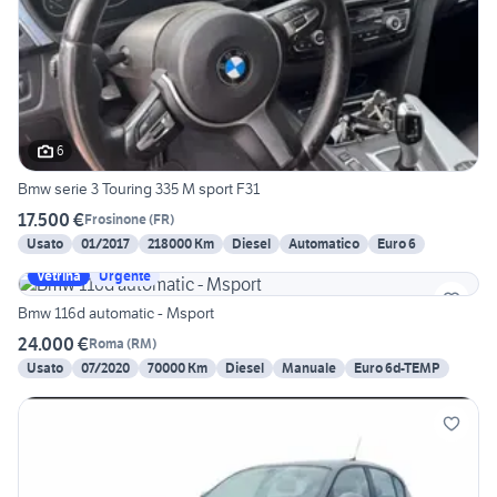
6
Bmw serie 3 Touring 335 M sport F31
17.500 €
Frosinone
(
FR
)
Usato
01/2017
218000 Km
Diesel
Automatico
Euro 6
Vetrina
Urgente
Bmw 116d automatic - Msport
24.000 €
Roma
(
RM
)
Usato
07/2020
70000 Km
Diesel
Manuale
Euro 6d-TEMP