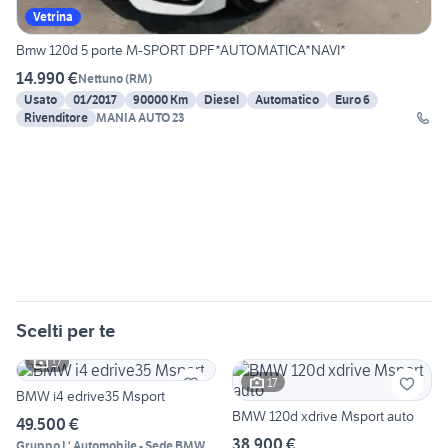
Vetrina
Bmw 120d 5 porte M-SPORT DPF*AUTOMATICA*NAVI*
14.990 €
Nettuno
(
RM
)
Usato
01/2017
90000 Km
Diesel
Automatico
Euro 6
Rivenditore
MANIA AUTO 23
Scelti per te
17
17
BMW i4 edrive35 Msport
BMW 120d xdrive Msport auto
49.500 €
38.900 €
Gruppo L' Automobile - Sede BMW