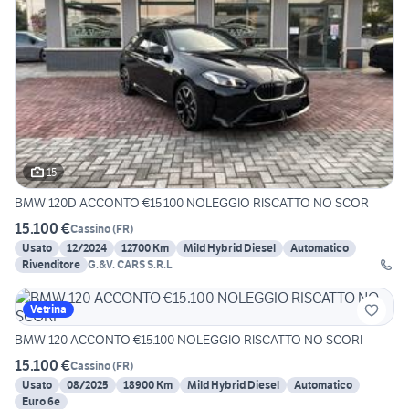
15
BMW 120D ACCONTO €15.100 NOLEGGIO RISCATTO NO SCOR
15.100 €
Cassino
(
FR
)
Usato
12/2024
12700 Km
Mild Hybrid Diesel
Automatico
Rivenditore
G.&V. CARS S.R.L
Vetrina
BMW 120 ACCONTO €15.100 NOLEGGIO RISCATTO NO SCORI
15.100 €
Cassino
(
FR
)
Usato
08/2025
18900 Km
Mild Hybrid Diesel
Automatico
Euro 6e