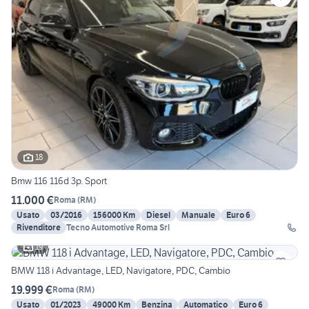
18
Bmw 116 116d 3p. Sport
11.000 €
Roma
(
RM
)
Usato
03/2016
156000 Km
Diesel
Manuale
Euro 6
Rivenditore
Tecno Automotive Roma Srl
19
BMW 118 i Advantage, LED, Navigatore, PDC, Cambio
19.999 €
Roma
(
RM
)
Usato
01/2023
49000 Km
Benzina
Automatico
Euro 6