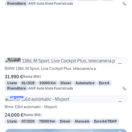
Rivenditore
AMF Auto Moto Fuoristrada
18
BMW 118d, M Sport, Live Cockpit Plus, telecamera p
31.990 €
Roma
(
RM
)
Usato
01/2025
30000 Km
Diesel
Automatico
Euro 6
Rivenditore
AMF Auto Moto Fuoristrada
Urgente
Bmw 116d automatic - Msport
24.000 €
Roma
(
RM
)
Usato
07/2020
70000 Km
Diesel
Manuale
Euro 6d-TEMP