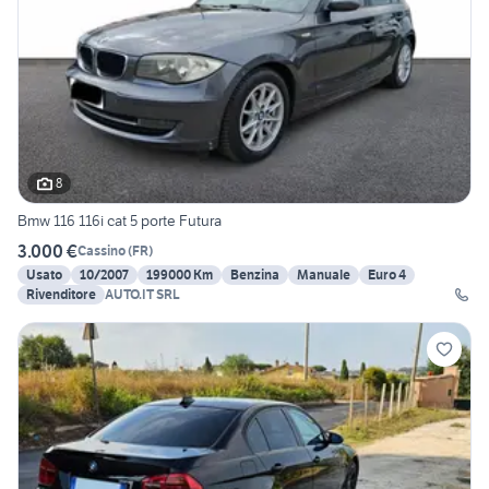
8
Bmw 116 116i cat 5 porte Futura
3.000 €
Cassino
(
FR
)
Usato
10/2007
199000 Km
Benzina
Manuale
Euro 4
Rivenditore
AUTO.IT SRL