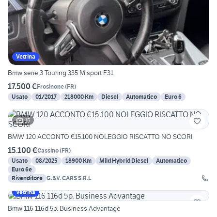
Vetrina
Bmw serie 3 Touring 335 M sport F31
17.500 €
Frosinone
(
FR
)
Usato
01/2017
218000 Km
Diesel
Automatico
Euro 6
15
BMW 120 ACCONTO €15.100 NOLEGGIO RISCATTO NO SCORI
15.100 €
Cassino
(
FR
)
Usato
08/2025
18900 Km
Mild Hybrid Diesel
Automatico
Euro 6e
Rivenditore
G.&V. CARS S.R.L
Vetrina
Bmw 116 116d 5p. Business Advantage