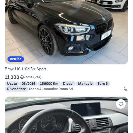
Vetrina
Bmw 116 116d 3p. Sport
11.000 €
Roma
(
RM
)
Usato
03/2016
156000 Km
Diesel
Manuale
Euro 6
Rivenditore
Tecno Automotive Roma Srl