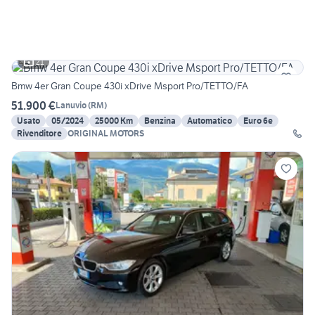
21
Bmw 4er Gran Coupe 430i xDrive Msport Pro/TETTO/FA
51.900 €
Lanuvio
(
RM
)
Usato
05/2024
25000 Km
Benzina
Automatico
Euro 6e
Rivenditore
ORIGINAL MOTORS