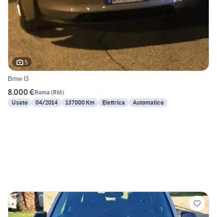
5
Bmw I3
8.000 €
Roma
(
RM
)
Usato
04/2014
137000 Km
Elettrica
Automatico