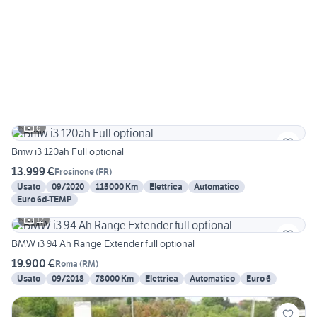
6
Bmw i3 120ah Full optional
13.999 €
Frosinone
(
FR
)
Usato
09/2020
115000 Km
Elettrica
Automatico
Euro 6d-TEMP
12
BMW i3 94 Ah Range Extender full optional
19.900 €
Roma
(
RM
)
Usato
09/2018
78000 Km
Elettrica
Automatico
Euro 6