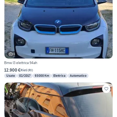
6
Bmw I3 elettrica 94ah
12.900 €
Rieti
(
RI
)
Usato
02/2017
93000 Km
Elettrica
Automatico