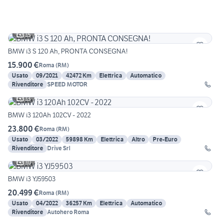
15
BMW i3 S 120 Ah, PRONTA CONSEGNA!
15.900 €
Roma
(
RM
)
Usato
09/2021
42472 Km
Elettrica
Automatico
Rivenditore
SPEED MOTOR
13
BMW i3 120Ah 102CV - 2022
23.800 €
Roma
(
RM
)
Usato
03/2022
59898 Km
Elettrica
Altro
Pre-Euro
Rivenditore
Drive Srl
10
BMW i3 YJ59503
20.499 €
Roma
(
RM
)
Usato
04/2022
36257 Km
Elettrica
Automatico
Rivenditore
Autohero Roma