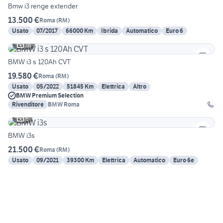
Bmw i3 renge extender
13.500 €
Roma
(
RM
)
Usato
07/2017
66000 Km
Ibrida
Automatico
Euro 6
16
BMW i3 s 120Ah CVT
19.580 €
Roma
(
RM
)
Usato
05/2022
51845 Km
Elettrica
Altro
BMW Premium Selection
Rivenditore
BMW Roma
6
BMW i3s
21.500 €
Roma
(
RM
)
Usato
09/2021
39300 Km
Elettrica
Automatico
Euro 6e