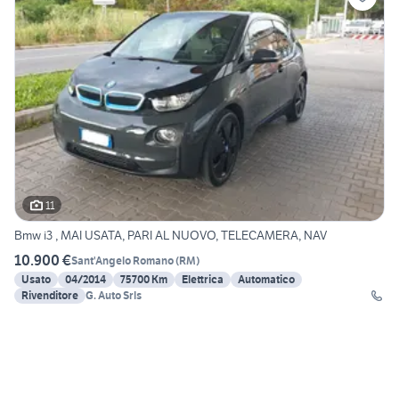
11
Bmw i3 , MAI USATA, PARI AL NUOVO, TELECAMERA, NAV
10.900 €
Sant'Angelo Romano
(
RM
)
Usato
04/2014
75700 Km
Elettrica
Automatico
Rivenditore
G. Auto Srls