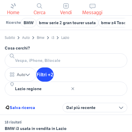
Home
Cerca
Vendi
Messaggi
BMW
bmw serie 2 gran tourer usata
bmw z4 Toscan
Ricerche
Subito
Auto
Bmw
i3
Lazio
Cosa cerchi?
Filtri +2
Auto
Salva ricerca
Dal più recente
18 risultati
BMW i3 usata in vendita in Lazio