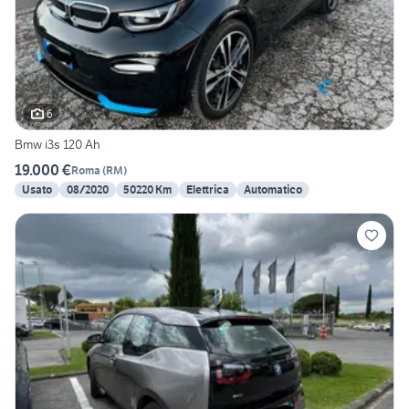
6
Bmw i3s 120 Ah
19.000 €
Roma
(
RM
)
Usato
08/2020
50220 Km
Elettrica
Automatico