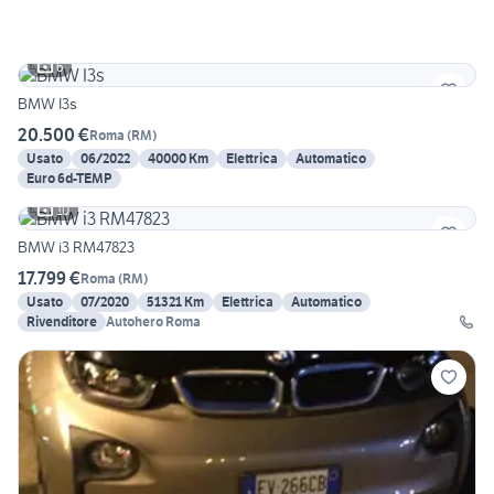
6
BMW I3s
20.500 €
Roma
(
RM
)
Usato
06/2022
40000 Km
Elettrica
Automatico
Euro 6d-TEMP
10
BMW i3 RM47823
17.799 €
Roma
(
RM
)
Usato
07/2020
51321 Km
Elettrica
Automatico
Rivenditore
Autohero Roma