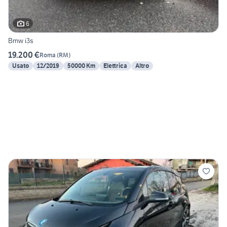
6
Bmw i3s
19.200 €
Roma
(
RM
)
Usato
12/2019
50000 Km
Elettrica
Altro