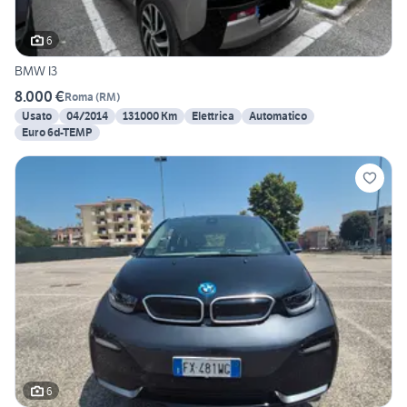
6
BMW I3
8.000 €
Roma
(
RM
)
Usato
04/2014
131000 Km
Elettrica
Automatico
Euro 6d-TEMP
6