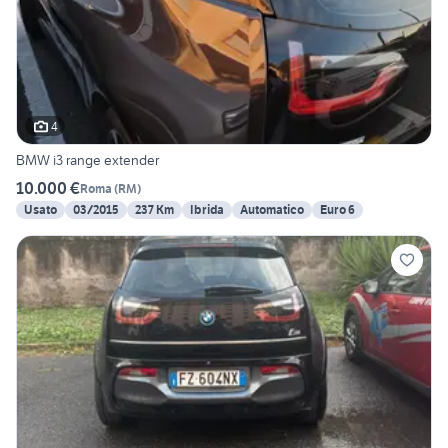
4
BMW i3 range extender
10.000 €
Roma
(
RM
)
Usato
03/2015
237 Km
Ibrida
Automatico
Euro 6