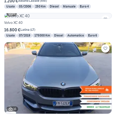
1.200 €
Albano Laziale
(
RM
)
Usato
03/2006
250 Km
Diesel
Manuale
Euro 4
6
Volvo XC 40
16.800 €
Latina
(
LT
)
Usato
07/2019
175000 Km
Diesel
Automatico
Euro 6
16