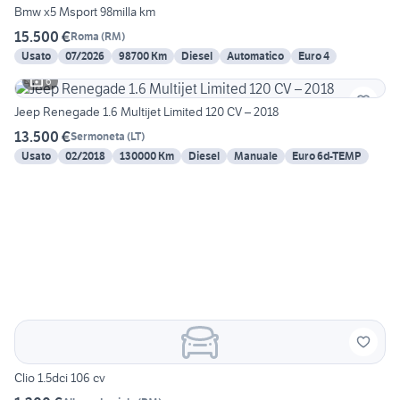
Bmw x5 Msport 98milla km
15.500 €
Roma
(
RM
)
Usato
07/2026
98700 Km
Diesel
Automatico
Euro 4
6
Jeep Renegade 1.6 Multijet Limited 120 CV – 2018
13.500 €
Sermoneta
(
LT
)
Usato
02/2018
130000 Km
Diesel
Manuale
Euro 6d-TEMP
Clio 1.5dci 106 cv