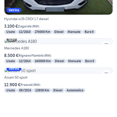
Vetrina
Hyundai ix35 CRDI 1.7 diesel
3.100 €
Zagarolo
(
RM
)
Usato
12/2010
274000 Km
Diesel
Manuale
Euro 5
6
Mercedes A180
8.500 €
Rignano Flaminio
(
RM
)
Usato
12/2014
160000 Km
Diesel
Manuale
Euro 5
Vetrina
Aixam 50 sport
12.900 €
Frascati
(
RM
)
Usato
09/2024
12900 Km
Diesel
Automatico