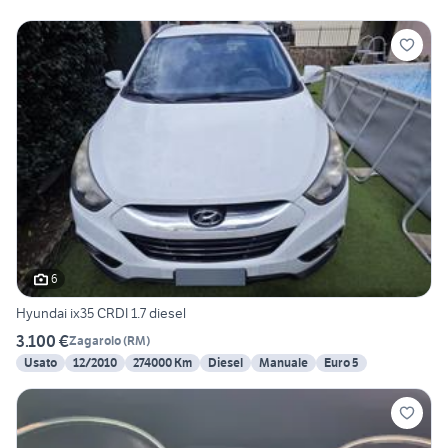
6
Hyundai ix35 CRDI 1.7 diesel
3.100 €
Zagarolo
(
RM
)
Usato
12/2010
274000 Km
Diesel
Manuale
Euro 5