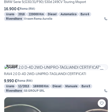
BMW Serie 5(G30/31/F90) 530d 249CV Touring Msport
16.900 €
Roma
(
RM
)
Usato
2018
220000 Km
Diesel
Automatico
Euro 6
Rivenditore
Vroom Roma Aurelio
25
RAV4 2.0 D-4D 2WD-UNIPRO-TAGLIANDI CERTIFICATI
9.990 €
Roma
(
RM
)
Usato
12/2013
169000 Km
Diesel
Manuale
Euro 5
Rivenditore
SS GROUP SRL