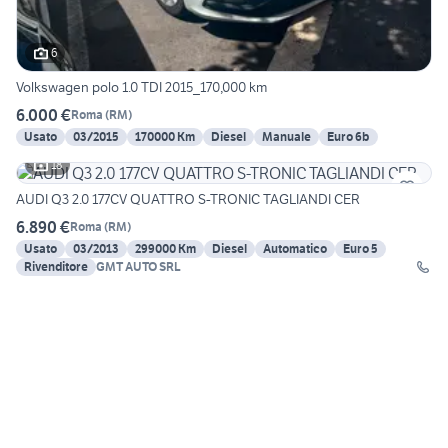
6
Volkswagen polo 1.0 TDI 2015_170,000 km
6.000 €
Roma
(
RM
)
Usato
03/2015
170000 Km
Diesel
Manuale
Euro 6b
18
AUDI Q3 2.0 177CV QUATTRO S-TRONIC TAGLIANDI CER
6.890 €
Roma
(
RM
)
Usato
03/2013
299000 Km
Diesel
Automatico
Euro 5
Rivenditore
GMT AUTO SRL