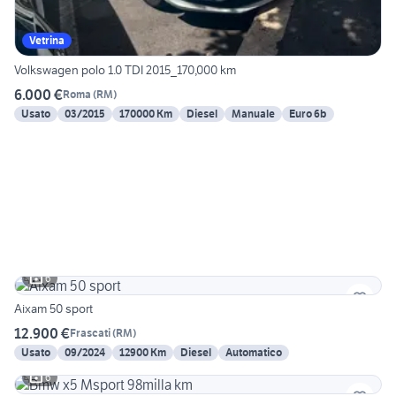
Vetrina
Volkswagen polo 1.0 TDI 2015_170,000 km
6.000 €
Roma
(
RM
)
Usato
03/2015
170000 Km
Diesel
Manuale
Euro 6b
6
Aixam 50 sport
12.900 €
Frascati
(
RM
)
Usato
09/2024
12900 Km
Diesel
Automatico
6