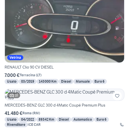
Vetrina
RENAULT Clio 90 CV DIESEL
7.000 €
Terracina
(
LT
)
Usato
03/2019
143000 Km
Diesel
Manuale
Euro 6
18
MERCEDES-BENZ GLC 300 d 4Matic Coupé Premium Plus
41.480 €
Roma
(
RM
)
Usato
04/2022
89342 Km
Diesel
Automatico
Euro 6
Rivenditore
ICE CAR