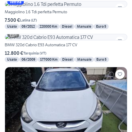
Vetrina
Maggiolino 1.6 Tdi perfetta Permuto
7.500 €
Latina
(
LT
)
Usato
09/2012
220000 Km
Diesel
Manuale
Euro 5
6
BMW 320d Cabrio E93 Automatica 177 CV
12.800 €
Tarquinia
(
VT
)
Usato
06/2009
177000 Km
Diesel
Manuale
Euro 5