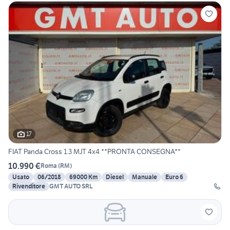
17
FIAT Panda Cross 1.3 MJT 4x4 **PRONTA CONSEGNA**
10.990 €
Roma
(
RM
)
Usato
06/2018
69000 Km
Diesel
Manuale
Euro 6
Rivenditore
GMT AUTO SRL