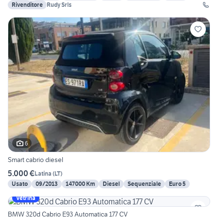
Rivenditore
Rudy Srls
6
Smart cabrio diesel
5.000 €
Latina
(
LT
)
Usato
09/2013
147000 Km
Diesel
Sequenziale
Euro 5
Vetrina
BMW 320d Cabrio E93 Automatica 177 CV