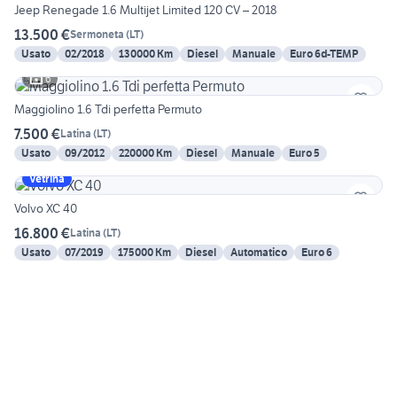
Jeep Renegade 1.6 Multijet Limited 120 CV – 2018
13.500 €
Sermoneta
(
LT
)
Usato
02/2018
130000 Km
Diesel
Manuale
Euro 6d-TEMP
6
Maggiolino 1.6 Tdi perfetta Permuto
7.500 €
Latina
(
LT
)
Usato
09/2012
220000 Km
Diesel
Manuale
Euro 5
Vetrina
Volvo XC 40
16.800 €
Latina
(
LT
)
Usato
07/2019
175000 Km
Diesel
Automatico
Euro 6