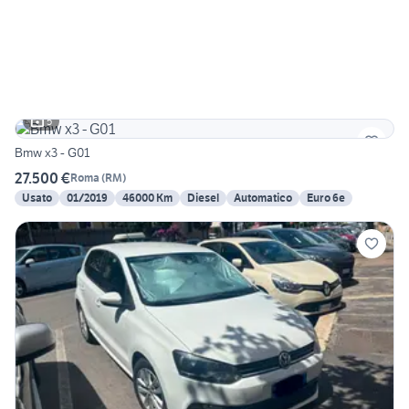
5
Bmw x3 - G01
27.500 €
Roma
(
RM
)
Usato
01/2019
46000 Km
Diesel
Automatico
Euro 6e