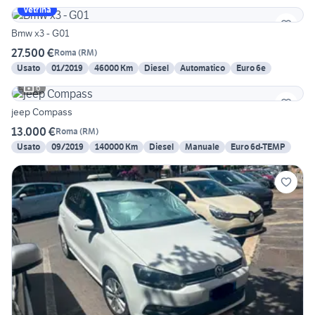
Vetrina
Bmw x3 - G01
27.500 €
Roma
(
RM
)
Usato
01/2019
46000 Km
Diesel
Automatico
Euro 6e
6
jeep Compass
13.000 €
Roma
(
RM
)
Usato
09/2019
140000 Km
Diesel
Manuale
Euro 6d-TEMP