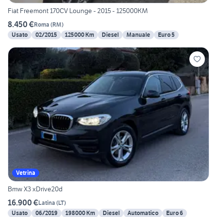
Fiat Freemont 170CV Lounge - 2015 - 125000KM
8.450 €
Roma
(
RM
)
Usato
02/2015
125000 Km
Diesel
Manuale
Euro 5
Vetrina
Bmw X3 xDrive20d
16.900 €
Latina
(
LT
)
Usato
06/2019
198000 Km
Diesel
Automatico
Euro 6