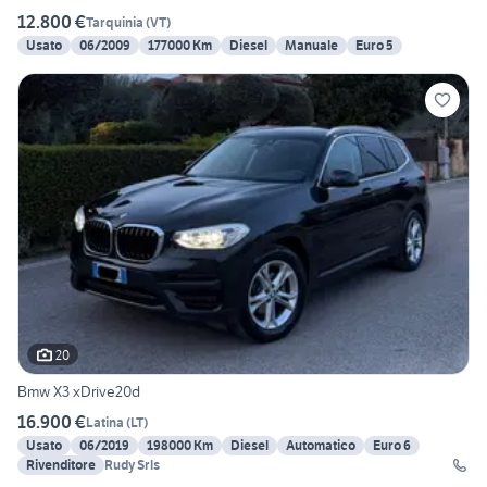
12.800 €
Tarquinia
(
VT
)
Usato
06/2009
177000 Km
Diesel
Manuale
Euro 5
20
Bmw X3 xDrive20d
16.900 €
Latina
(
LT
)
Usato
06/2019
198000 Km
Diesel
Automatico
Euro 6
Rivenditore
Rudy Srls