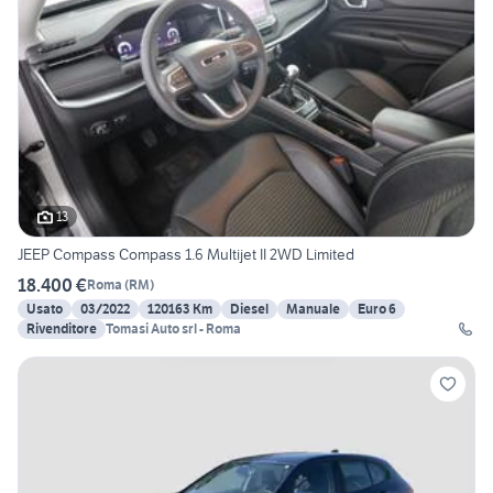
13
JEEP Compass Compass 1.6 Multijet II 2WD Limited
18.400 €
Roma
(
RM
)
Usato
03/2022
120163 Km
Diesel
Manuale
Euro 6
Rivenditore
Tomasi Auto srl - Roma