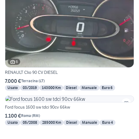
6
RENAULT Clio 90 CV DIESEL
7.000 €
Terracina
(
LT
)
Usato
03/2019
143000 Km
Diesel
Manuale
Euro 6
Ford focus 1600 sw tdci 90cv 66kw
1.100 €
Roma
(
RM
)
Usato
05/2008
285000 Km
Diesel
Manuale
Euro 4