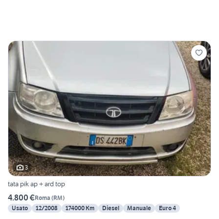
3
tata pik ap + ard top
4.800 €
Roma
(
RM
)
Usato
12/2008
174000 Km
Diesel
Manuale
Euro 4