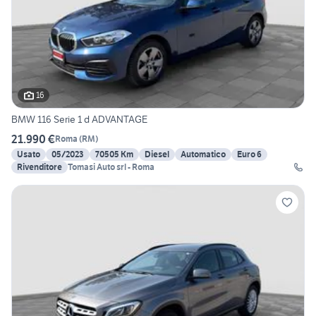
16
BMW 116 Serie 1 d ADVANTAGE
21.990 €
Roma
(
RM
)
Usato
05/2023
70505 Km
Diesel
Automatico
Euro 6
Rivenditore
Tomasi Auto srl - Roma