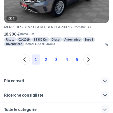
17
MERCEDES-BENZ CLA sse GLA GLA 200 d Automatic Bu
18.900 €
Roma
(
RM
)
Usato
02/2019
89382 Km
Diesel
Automatico
Euro 6
Rivenditore
Tomasi Auto srl - Roma
1
2
3
4
5
Più cercati
Correlati
Richerche simili
Suggerimenti
Ricerche consigliate
autocarro in lazio
alfa romeo tonale
suzuki jimny usato
piemonte
opel mokka metano
scirocco accessori auto
clio gpl auto Lazio
alfa 75 3.0 v6
Tutte le categorie
skoda citigo
fiat accessori auto
renault veicoli commerciali
peugeot 205