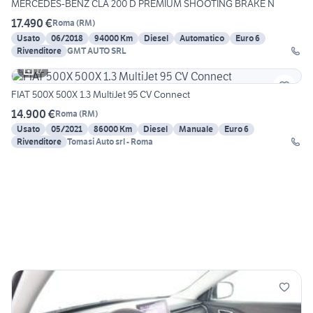
MERCEDES-BENZ CLA 200 D PREMIUM SHOOTING BRAKE N
17.490 €
Roma
(
RM
)
Usato
06/2018
94000 Km
Diesel
Automatico
Euro 6
Rivenditore
GMT AUTO SRL
17
FIAT 500X 500X 1.3 MultiJet 95 CV Connect
14.900 €
Roma
(
RM
)
Usato
05/2021
86000 Km
Diesel
Manuale
Euro 6
Rivenditore
Tomasi Auto srl - Roma