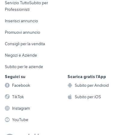
Servizio TuttoSubito per
persona
Informatica
Animali
Professionisti
Arredamento e
Console e
Accessori per
Casalinghi
Inserisci annuncio
Videogiochi
animali
Elettrodomestici
Promuovi annuncio
Audio/Video
Musica e Film
Giardino e Fai da te
Consigli per la vendita
Fotografia
Libri e Riviste
Abbigliamento e
Negozi e Aziende
Telefonia
Strumenti Musicali
Accessori
Subito per le aziende
Sports
Tutto per i bambini
Seguici su
Scarica gratis l'App
Biciclette
Facebook
Subito per Android
Collezionismo
TikTok
Subito per iOS
Instagram
YouTube