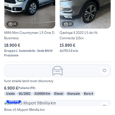
16
28
MINI Mini Countryman 1.5 One D
Qashqai II 2020 1.5 dci N-
Business
Connecta 115cv
18.900 €
15.890 €
Gruppo L' Automobile - Sede BMW
AUTO 3.0 srls
Frosinone
fuori strada land rover discovery
6.900 €
Paliano
(
FR
)
Usato
01/2002
310000 Km
Diesel
Manuale
Euro 4
Vetrina
Bmw x5 Msport 98milla km