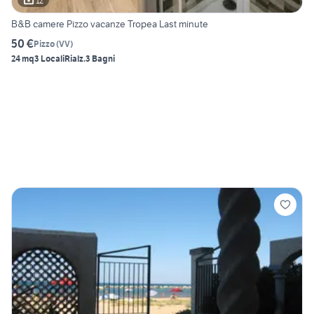
12
B&B camere Pizzo vacanze Tropea Last minute
50 €
Pizzo
(
VV
)
24 mq
3 Locali
Rialz.
3 Bagni