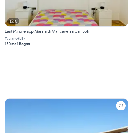
6
Last Minute app Marina di Mancaversa Gallipoli
Taviano
(
LE
)
150 mq
1 Bagno