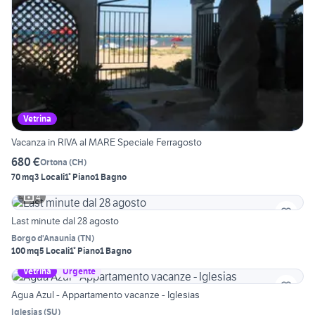
Vetrina
Vacanza in RIVA al MARE Speciale Ferragosto
680 €
Ortona
(
CH
)
70 mq
3 Locali
1° Piano
1 Bagno
4
Last minute dal 28 agosto
Borgo d'Anaunia
(
TN
)
100 mq
5 Locali
1° Piano
1 Bagno
Vetrina
Urgente
Agua Azul - Appartamento vacanze - Iglesias
Iglesias
(
SU
)