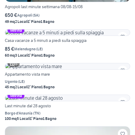
Agropoli last minute settimana 08/08-15/08
650 €
Agropoli
(
SA
)
49 mq
2 Locali
1° Piano
1 Bagno
Vetrina
Casa vacanze a 5 minuti a piedi sulla spiaggia
85 €
Melendugno
(
LE
)
60 mq
3 Locali
1° Piano
1 Bagno
6
Appartamento vista mare
Ugento
(
LE
)
45 mq
2 Locali
2° Piano
1 Bagno
Vetrina
Last minute dal 28 agosto
Borgo d'Anaunia
(
TN
)
100 mq
5 Locali
1° Piano
1 Bagno