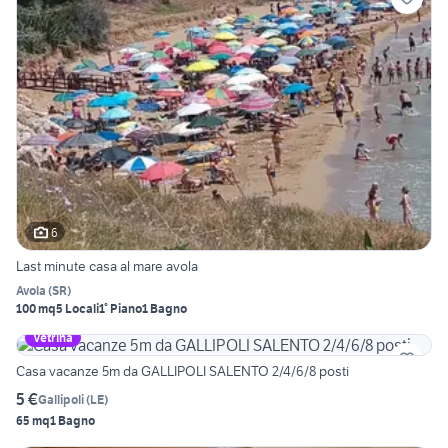
6
Last minute casa al mare avola
Avola
(
SR
)
100 mq
5 Locali
1° Piano
1 Bagno
Vetrina
Casa vacanze 5m da GALLIPOLI SALENTO 2/4/6/8 posti
5 €
Gallipoli
(
LE
)
65 mq
1 Bagno