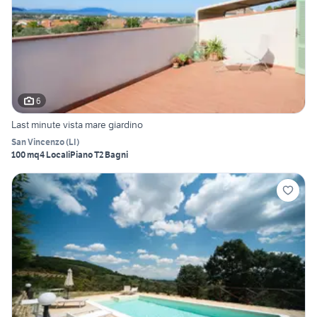
6
Last minute vista mare giardino
San Vincenzo
(
LI
)
100 mq
4 Locali
Piano T
2 Bagni