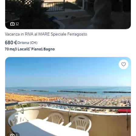
12
Vacanza in RIVA al MARE Speciale Ferragosto
680 €
Ortona
(
CH
)
70 mq
3 Locali
1° Piano
1 Bagno
6