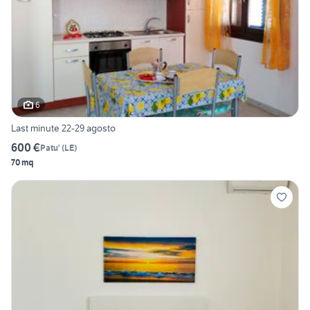
6
Last minute 22-29 agosto
600 €
Patu'
(
LE
)
70 mq