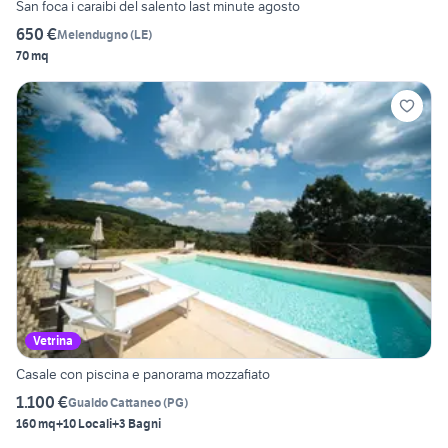
San foca i caraibi del salento last minute agosto
650 €
Melendugno
(
LE
)
70 mq
Vetrina
Casale con piscina e panorama mozzafiato
1.100 €
Gualdo Cattaneo
(
PG
)
160 mq
+10 Locali
+3 Bagni