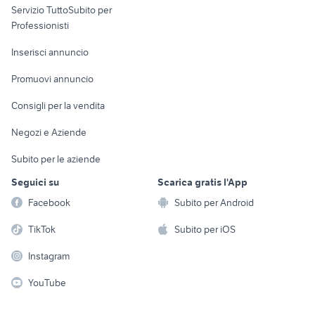
Servizio TuttoSubito per
persona
Informatica
Animali
Professionisti
Arredamento e
Console e
Accessori per
Casalinghi
Inserisci annuncio
Videogiochi
animali
Elettrodomestici
Promuovi annuncio
Audio/Video
Musica e Film
Giardino e Fai da te
Consigli per la vendita
Fotografia
Libri e Riviste
Abbigliamento e
Negozi e Aziende
Telefonia
Strumenti Musicali
Accessori
Subito per le aziende
Sports
Tutto per i bambini
Seguici su
Scarica gratis l'App
Biciclette
Facebook
Subito per Android
Collezionismo
TikTok
Subito per iOS
Instagram
YouTube