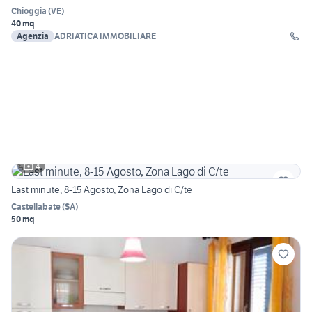
Chioggia
(
VE
)
40 mq
Agenzia
ADRIATICA IMMOBILIARE
4
Last minute, 8-15 Agosto, Zona Lago di C/te
Castellabate
(
SA
)
50 mq