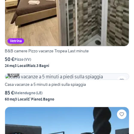
Vetrina
B&B camere Pizzo vacanze Tropea Last minute
50 €
Pizzo
(
VV
)
24 mq
3 Locali
Rialz.
3 Bagni
6
Casa vacanze a 5 minuti a piedi sulla spiaggia
85 €
Melendugno
(
LE
)
60 mq
3 Locali
1° Piano
1 Bagno