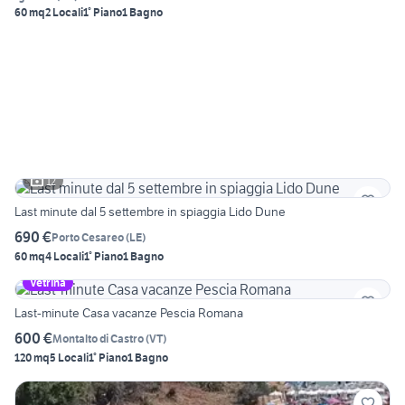
60 mq
2 Locali
1° Piano
1 Bagno
12
Last minute dal 5 settembre in spiaggia Lido Dune
690 €
Porto Cesareo
(
LE
)
60 mq
4 Locali
1° Piano
1 Bagno
Vetrina
Last-minute Casa vacanze Pescia Romana
600 €
Montalto di Castro
(
VT
)
120 mq
5 Locali
1° Piano
1 Bagno