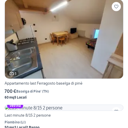
5
Appartamento last Ferragosto baselga di pinè
700 €
Baselga di Pine'
(
TN
)
60 mq
5 Locali
Vetrina
Last minute 8/15 2 persone
Piombino
(
LI
)
50 mq
3 Locali
1 Bagno