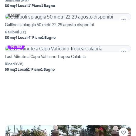
Siniscola
(
NU
)
80 mq
4 Locali
1° Piano
1 Bagno
6
Gallipoli spiaggia 50 metri 22-29 agosto disponibi
Gallipoli
(
LE
)
80 mq
4 Locali
4° Piano
1 Bagno
Vetrina
Last Minute a Capo Vaticano Tropea Calabria
Ricadi
(
VV
)
55 mq
2 Locali
1° Piano
1 Bagno