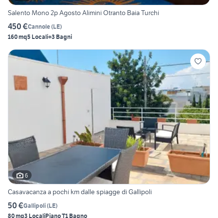
Salento Mono 2p Agosto Alimini Otranto Baia Turchi
450 €
Cannole
(
LE
)
160 mq
5 Locali
+3 Bagni
6
Casavacanza a pochi km dalle spiagge di Gallipoli
50 €
Gallipoli
(
LE
)
80 mq
3 Locali
Piano T
1 Bagno