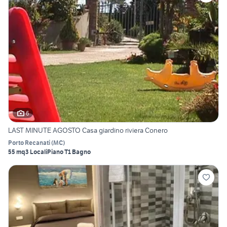
6
LAST MINUTE AGOSTO Casa giardino riviera Conero
Porto Recanati
(
MC
)
55 mq
3 Locali
Piano T
1 Bagno