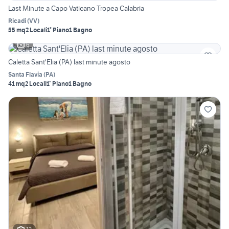
Last Minute a Capo Vaticano Tropea Calabria
Ricadi
(
VV
)
55 mq
2 Locali
1° Piano
1 Bagno
6
Caletta Sant'Elia (PA) last minute agosto
Santa Flavia
(
PA
)
41 mq
2 Locali
1° Piano
1 Bagno