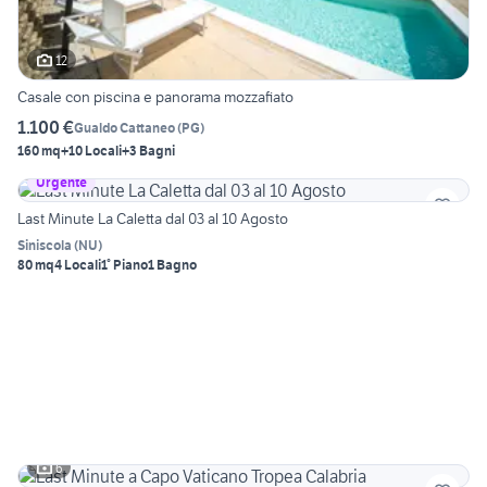
12
Casale con piscina e panorama mozzafiato
1.100 €
Gualdo Cattaneo
(
PG
)
160 mq
+10 Locali
+3 Bagni
Urgente
Last Minute La Caletta dal 03 al 10 Agosto
Siniscola
(
NU
)
80 mq
4 Locali
1° Piano
1 Bagno
6