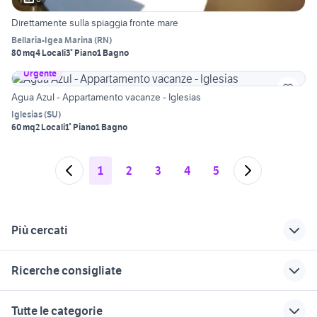
Direttamente sulla spiaggia fronte mare
Bellaria-Igea Marina
(
RN
)
80 mq
4 Locali
3° Piano
1 Bagno
Urgente
Agua Azul - Appartamento vacanze - Iglesias
Iglesias
(
SU
)
60 mq
2 Locali
1° Piano
1 Bagno
1
2
3
4
5
Più cercati
Correlati
Richerche simili
Suggerimenti
Ricerche consigliate
appartamenti in
marina di last minute
last minute agropoli
affitto valledoria
affitto case vacanza capodanno
last minute borgo
affitti privati golfo
casa vacanza champorcher
Tutte le categorie
Lazio
appartamenti
san basilio
aranci