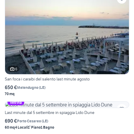
6
San foca i caraibi del salento last minute agosto
650 €
Melendugno
(
LE
)
70 mq
Vetrina
Last minute dal 5 settembre in spiaggia Lido Dune
690 €
Porto Cesareo
(
LE
)
60 mq
4 Locali
1° Piano
1 Bagno