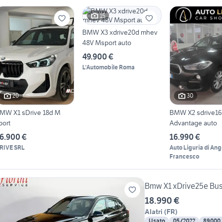
15
BMW X3 xdrive20d mhev
48V Msport auto
49.900 €
L'Automobile Roma
20
30
MW X1 sDrive 18d M
BMW X2 sdrive1
port
Advantage auto
6.900 €
16.990 €
RIVE SRL
Auto Liguria di An
Francesco
Bmw X1 xDrive25e Bu
18.990 €
Alatri
(
FR
)
Usato
05/2022
89000