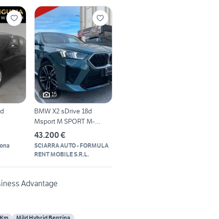
15
6d
BMW X2 sDrive 18d
Msport M SPORT M-
SPORT *PANO*
43.200 €
gona
SCIARRA AUTO - FORMULA
RENT MOBILE S.R.L.
siness Advantage
 Km
Mild Hybrid Benzina