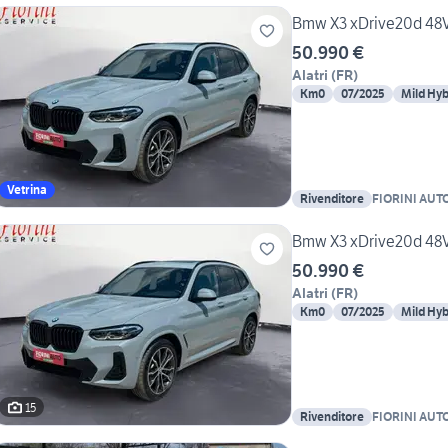
Bmw X3 xDrive20d 48
50.990 €
Alatri
(
FR
)
Km0
07/2025
Mild Hyb
Vetrina
Rivenditore
FIORINI AUT
AUTOSELECT
Bmw X3 xDrive20d 48
50.990 €
Alatri
(
FR
)
Km0
07/2025
Mild Hyb
15
Rivenditore
FIORINI AUT
AUTOSELECT