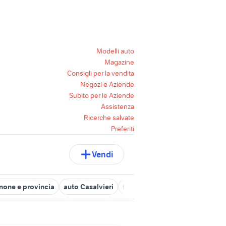
Modelli auto
Magazine
Consigli per la vendita
Negozi e Aziende
Subito per le Aziende
Assistenza
Ricerche salvate
Preferiti
Vendi
sinone e provincia
auto Casalvieri
ford focus a frosinone e provin