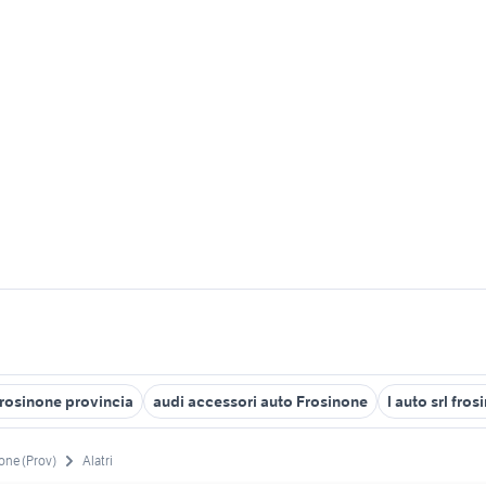
Frosinone provincia
audi accessori auto Frosinone
l auto srl fro
one (Prov)
Alatri