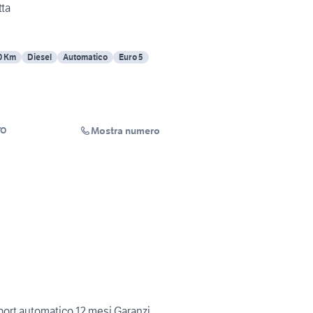
tta
0 Km
Diesel
Automatico
Euro 5
Mostra numero
TO
rt automatico 12 mesi Garanzi