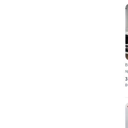
B
s
3
D