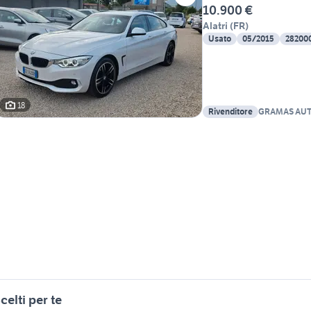
10.900 €
Alatri
(
FR
)
Usato
05/2015
28200
18
Rivenditore
GRAMAS AU
celti per te