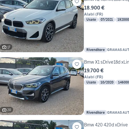
18.900 €
Alatri
(
FR
)
Usato
07/2021
192000
17
Rivenditore
GRAMAS AU
Bmw X1 sDrive18d xLi
19.700 €
Alatri
(
FR
)
Usato
10/2020
14600
20
Rivenditore
GRAMAS AU
Bmw 420 420d xDrive g