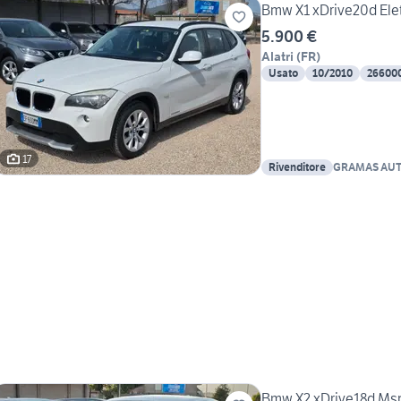
Bmw X1 xDrive20d Ele
5.900 €
Alatri
(
FR
)
Usato
10/2010
26600
17
Rivenditore
GRAMAS AU
Bmw X2 xDrive18d Mspo