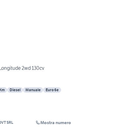
 Longitude 2wd 130cv
 Km
Diesel
Manuale
Euro 6e
Mostra numero
VT SRL