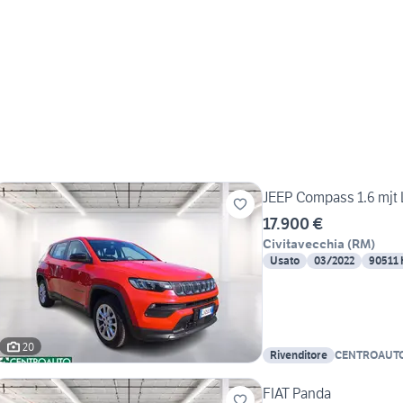
JEEP Compass 1.6 mjt
17.900 €
Civitavecchia
(
RM
)
Usato
03/2022
90511
20
Rivenditore
CENTROAUTO
FIAT Panda