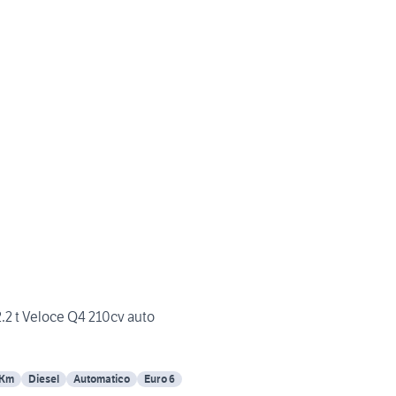
2 t Veloce Q4 210cv auto
 Km
Diesel
Automatico
Euro 6