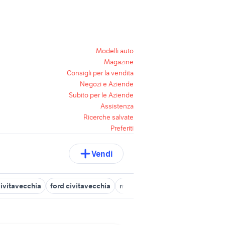
Modelli auto
Magazine
Consigli per la vendita
Negozi e Aziende
Subito per le Aziende
Assistenza
Ricerche salvate
Preferiti
Vendi
civitavecchia
ford civitavecchia
mussoni civitavecchia
auto it