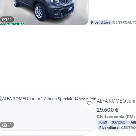
20
Rivenditore
CENTROAUTO
ALFA ROMEO Junior
29.600 €
Civitavecchia
(
RM
)
Km0
03/2026
Alt
20
Rivenditore
CENTRO