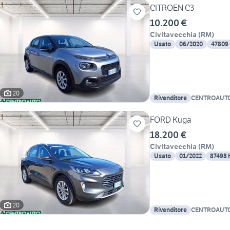
CITROEN C3
10.200 €
Civitavecchia
(
RM
)
Usato
06/2020
47809
20
Rivenditore
CENTROAUTO
FORD Kuga
18.200 €
Civitavecchia
(
RM
)
Usato
01/2022
87498
20
Rivenditore
CENTROAUTO