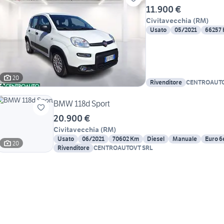
11.900 €
Civitavecchia
(
RM
)
Usato
05/2021
66257
20
Rivenditore
CENTROAUTO
BMW 118d Sport
20.900 €
Civitavecchia
(
RM
)
Usato
06/2021
70602 Km
Diesel
Manuale
Euro 6
20
Rivenditore
CENTROAUTOVT SRL