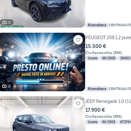
20
Rivenditore
CENTROAUTO
PEUGEOT 208 1.2 pure
15.500 €
Civitavecchia
(
RM
)
Usato
05/2025
26002
18
Rivenditore
CENTROAUTO
JEEP Renegade 1.0 t3 
17.900 €
Civitavecchia
(
RM
)
Usato
03/2023
67270