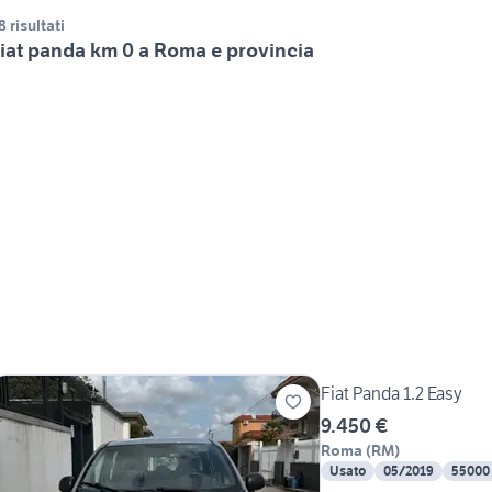
8 risultati
iat panda km 0 a Roma e provincia
Fiat Panda 1.2 Easy
9.450 €
Roma
(
RM
)
Usato
05/2019
55000