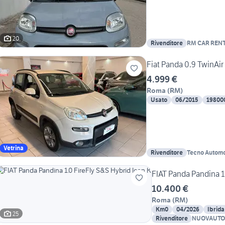
20
Rivenditore
RM CAR RENT
Fiat Panda 0.9 TwinAir
4.999 €
Roma
(
RM
)
Usato
06/2015
19800
Vetrina
Rivenditore
Tecno Automo
FIAT Panda Pandina 1
10.400 €
Roma
(
RM
)
Km0
04/2026
Ibrida
25
Rivenditore
NUOVAUTO