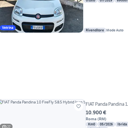
Usato
07/2019
69000
Vetrina
Rivenditore
Mode Auto
FIAT Panda Pandina 1.
10.900 €
Roma
(
RM
)
Km0
05/2026
Ibrida
27