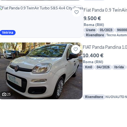
Fiat Panda 0.9 TwinAi
9.500 €
Roma
(
RM
)
Usato
01/2023
96000
Vetrina
Rivenditore
Tecno Automo
FIAT Panda Pandina 1.0
10.400 €
Roma
(
RM
)
Km0
04/2026
Ibrida
25
Rivenditore
NUOVAUTO N