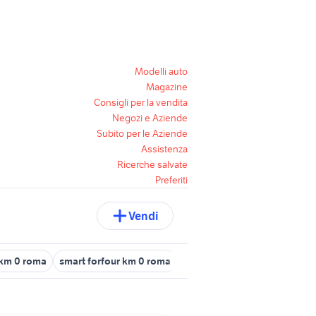
Modelli auto
Magazine
Consigli per la vendita
Negozi e Aziende
Subito per le Aziende
Assistenza
Ricerche salvate
Preferiti
Vendi
km 0 roma
smart forfour km 0 roma
jeep km 0 roma
peugeot 2