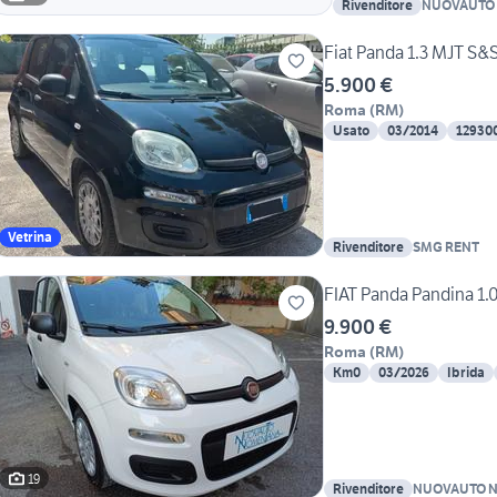
Rivenditore
NUOVAUTO 
Fiat Panda 1.3 MJT S&S 
5.900 €
Roma
(
RM
)
Usato
03/2014
12930
Vetrina
Rivenditore
SMG RENT
FIAT Panda Pandina 1.
9.900 €
Roma
(
RM
)
Km0
03/2026
Ibrida
19
Rivenditore
NUOVAUTO N