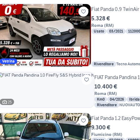
Fiat Panda 0.9 TwinAi
5.328 €
Roma
(
RM
)
Usato
03/2021
11200
Vetrina
Rivenditore
Tecno Automo
FIAT Panda Pandina 1
10.400 €
Roma
(
RM
)
Km0
04/2026
Ibrida
25
Rivenditore
NUOVAUTO
Fiat Panda 1.2 EasyPo
9.300 €
Fiumicino
(
RM
)