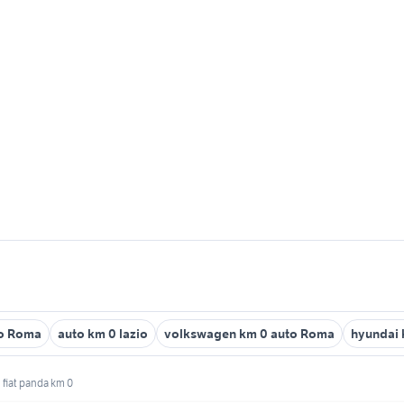
to Roma
auto km 0 lazio
volkswagen km 0 auto Roma
hyundai 
fiat panda km 0