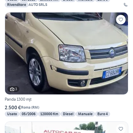
Rivenditore
AUTO SRLS
3
Panda 1300 mjt
2.500 €
Roma
(
RM
)
Usato
05/2006
120000 Km
Diesel
Manuale
Euro 4