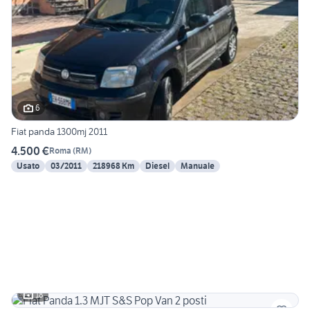
6
Fiat panda 1300mj 2011
4.500 €
Roma
(
RM
)
Usato
03/2011
218968 Km
Diesel
Manuale
18