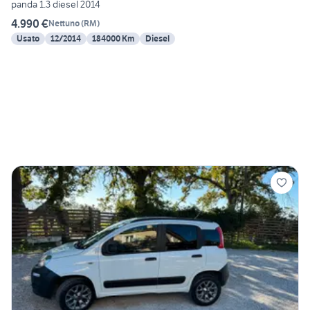
panda 1.3 diesel 2014
4.990 €
Nettuno
(
RM
)
Usato
12/2014
184000 Km
Diesel