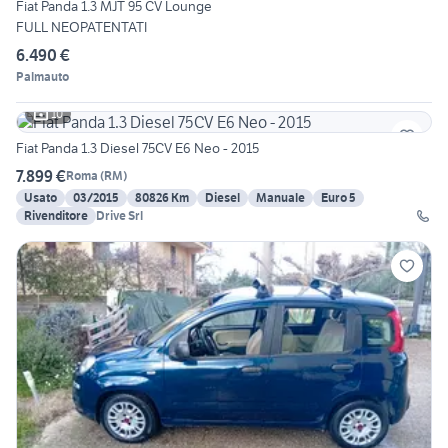
Fiat Panda 1.3 MJT 95 CV Lounge
FULL NEOPATENTATI
6.490 €
Palmauto
10
Fiat Panda 1.3 Diesel 75CV E6 Neo - 2015
7.899 €
Roma
(
RM
)
Usato
03/2015
80826 Km
Diesel
Manuale
Euro 5
Rivenditore
Drive Srl