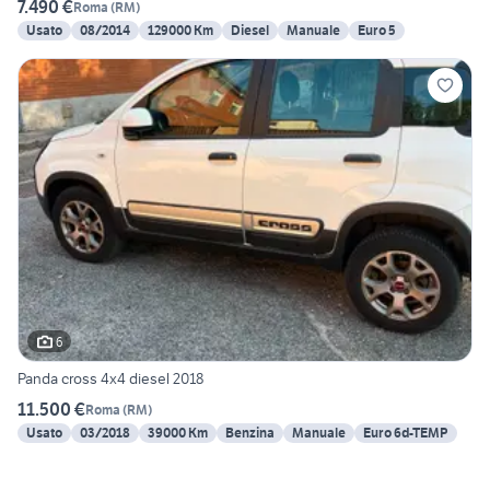
7.490 €
Roma
(
RM
)
Usato
08/2014
129000 Km
Diesel
Manuale
Euro 5
6
Panda cross 4x4 diesel 2018
11.500 €
Roma
(
RM
)
Usato
03/2018
39000 Km
Benzina
Manuale
Euro 6d-TEMP