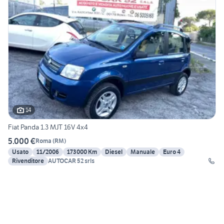
14
Fiat Panda 1.3 MJT 16V 4x4
5.000 €
Roma
(
RM
)
Usato
11/2006
173000 Km
Diesel
Manuale
Euro 4
Rivenditore
AUTOCAR 52 srls