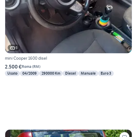
6
mini Cooper 1600 disel
2.500 €
Roma
(
RM
)
Usato
04/2009
290000 Km
Diesel
Manuale
Euro 3