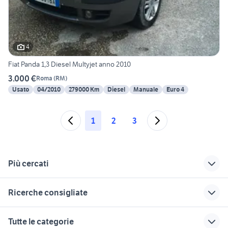
4
Fiat Panda 1,3 Diesel Multyjet anno 2010
3.000 €
Roma
(
RM
)
Usato
04/2010
279000 Km
Diesel
Manuale
Euro 4
1
2
3
Più cercati
Correlati
Richerche simili
Suggerimenti
Ricerche consigliate
panda usata
volkswagen touran
panda diesel
diesel Lazio
fiat panda diesel Sardegna
panda auto Lucca provincia
volkswagen lupo
panda usata reggio
Tutte le categorie
diesel Lazio
stop diesel
emilia
panda ibrida
panda 2017