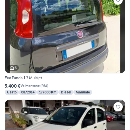
6
Fiat Panda 1.3 Multijet
5.400 €
Valmontone
(
RM
)
Usato
08/2014
177000 Km
Diesel
Manuale