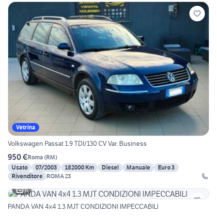
Vetrina
Volkswagen Passat 1.9 TDI/130 CV Var. Business
950 €
Roma
(
RM
)
Usato
07/2003
182000 Km
Diesel
Manuale
Euro 3
Rivenditore
ROMA 23
6
PANDA VAN 4x4 1.3 MJT CONDIZIONI IMPECCABILI