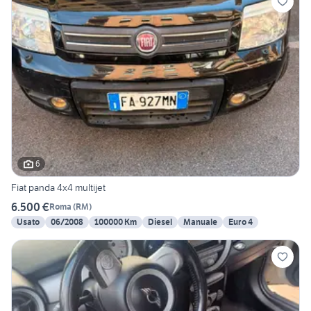
6
Fiat panda 4x4 multijet
6.500 €
Roma
(
RM
)
Usato
06/2008
100000 Km
Diesel
Manuale
Euro 4