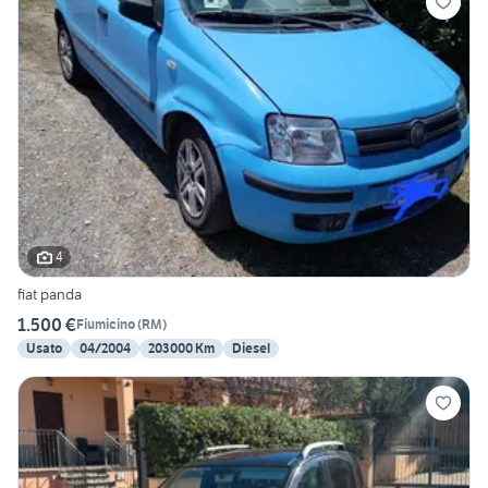
4
fiat panda
1.500 €
Fiumicino
(
RM
)
Usato
04/2004
203000 Km
Diesel