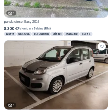
6
panda diesel Easy 2016
8.300 €
Palombara Sabina
(
RM
)
Usato
08/2016
113000 Km
Diesel
Manuale
Euro 6
6