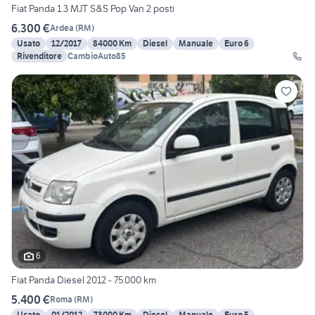
Fiat Panda 1.3 MJT S&S Pop Van 2 posti
6.300 €
Ardea
(
RM
)
Usato
12/2017
84000 Km
Diesel
Manuale
Euro 6
Rivenditore
CambioAuto85
6
Fiat Panda Diesel 2012 - 75.000 km
5.400 €
Roma
(
RM
)
Usato
01/2012
73000 Km
Diesel
Manuale
Euro 5