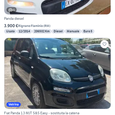
6
Panda diesel
3.900 €
Rignano Flaminio
(
RM
)
Usato
12/2014
206502 Km
Diesel
Manuale
Euro 5
Vetrina
Fiat Panda 1.3 MJT S&S Easy - sostituita la catena