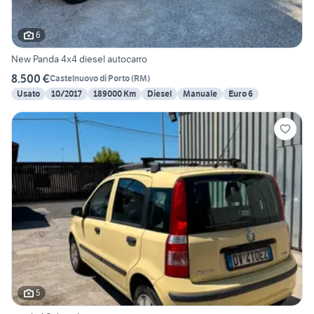
6
New Panda 4x4 diesel autocarro
8.500 €
Castelnuovo di Porto
(
RM
)
Usato
10/2017
189000 Km
Diesel
Manuale
Euro 6
5