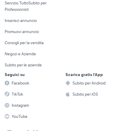
Servizio TuttoSubito per
persona
Informatica
Animali
Professionisti
Arredamento e
Console e
Accessori per
Casalinghi
Inserisci annuncio
Videogiochi
animali
Elettrodomestici
Promuovi annuncio
Audio/Video
Musica e Film
Giardino e Fai da te
Consigli per la vendita
Fotografia
Libri e Riviste
Abbigliamento e
Negozi e Aziende
Telefonia
Strumenti Musicali
Accessori
Subito per le aziende
Sports
Tutto per i bambini
Seguici su
Scarica gratis l'App
Biciclette
Facebook
Subito per Android
Collezionismo
TikTok
Subito per iOS
Instagram
YouTube