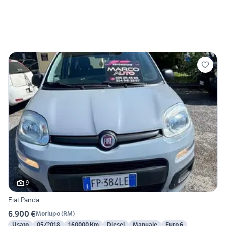
9
Fiat Panda
6.900 €
Morlupo
(
RM
)
Usato
05/2018
160000 Km
Diesel
Manuale
Euro 6