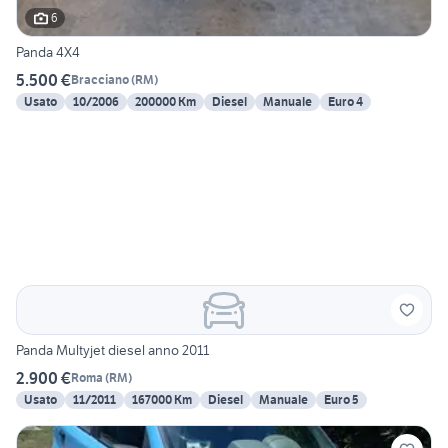
6
Panda 4X4
5.500 €
Bracciano
(
RM
)
Usato
10/2006
200000 Km
Diesel
Manuale
Euro 4
Panda Multyjet diesel anno 2011
2.900 €
Roma
(
RM
)
Usato
11/2011
167000 Km
Diesel
Manuale
Euro 5