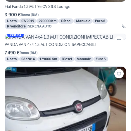
Fiat Panda 1.3 MJT 95 CV S&S Lounge
3.900 €
Roma
(
RM
)
Usato
07/2015
270000 Km
Diesel
Manuale
Euro 6
Rivenditore
SERENA AUTO
Vetrina
PANDA VAN 4x4 1.3 MJT CONDIZIONI IMPECCABILI
7.490 €
Roma
(
RM
)
Usato
08/2014
129000 Km
Diesel
Manuale
Euro 5