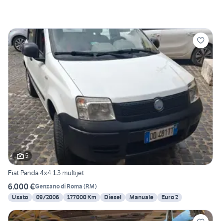
5
Fiat Panda 4x4 1.3 multijet
6.000 €
Genzano di Roma
(
RM
)
Usato
09/2006
177000 Km
Diesel
Manuale
Euro 2