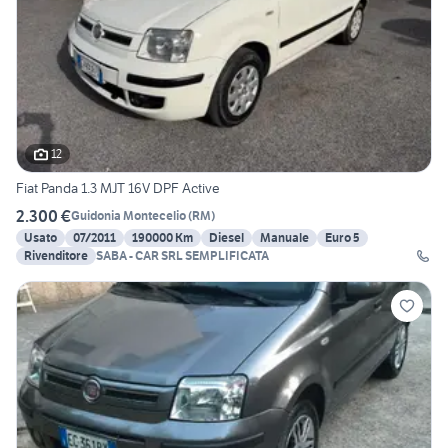
12
Fiat Panda 1.3 MJT 16V DPF Active
2.300 €
Guidonia Montecelio
(
RM
)
Usato
07/2011
190000 Km
Diesel
Manuale
Euro 5
Rivenditore
SABA - CAR SRL SEMPLIFICATA