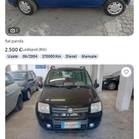
3
fiat panda
2.500 €
Ladispoli
(
RM
)
Usato
06/2004
170000 Km
Diesel
Manuale