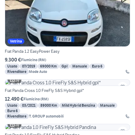
Vetrina
Fiat Panda 1.2 EasyPower Easy
9.300 €
Fiumicino
(
RM
)
Usato
07/2019
69000 Km
Gpl
Manuale
Euro 6
Rivenditore
Mode Auto
24
Fiat Panda Cross 1.0 FireFly S&S Hybrid gpl*
12.490 €
Fiumicino
(
RM
)
Usato
03/2021
89000 Km
Mild Hybrid Benzina
Manuale
Euro 6
Rivenditore
T. GROUP automobili
28