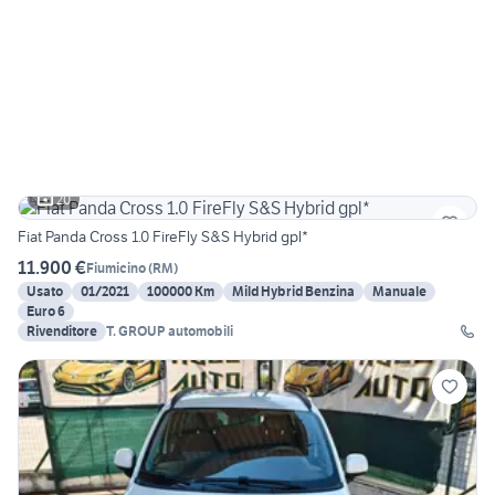
20
Fiat Panda Cross 1.0 FireFly S&S Hybrid gpl*
11.900 €
Fiumicino
(
RM
)
Usato
01/2021
100000 Km
Mild Hybrid Benzina
Manuale
Euro 6
Rivenditore
T. GROUP automobili