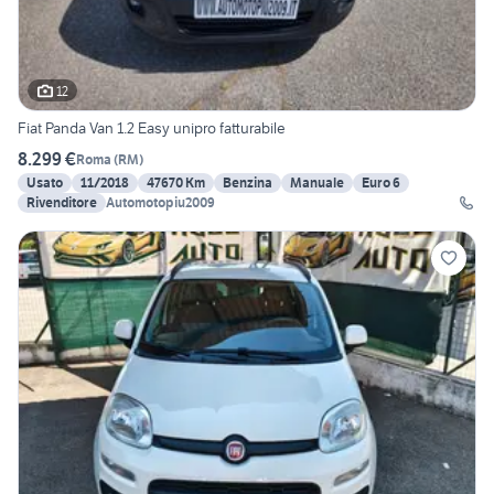
12
Fiat Panda Van 1.2 Easy unipro fatturabile
8.299 €
Roma
(
RM
)
Usato
11/2018
47670 Km
Benzina
Manuale
Euro 6
Rivenditore
Automotopiu2009