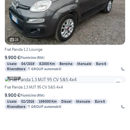
28
Fiat Panda 1.2 Lounge
9.900 €
Fiumicino
(
RM
)
Usato
04/2019
82000 Km
Benzina
Manuale
Euro 6
Rivenditore
T. GROUP automobili
20
Fiat Panda 1.3 MJT 95 CV S&S 4x4
9.900 €
Fiumicino
(
RM
)
Usato
02/2016
199000 Km
Diesel
Manuale
Euro 6
Rivenditore
T. GROUP automobili