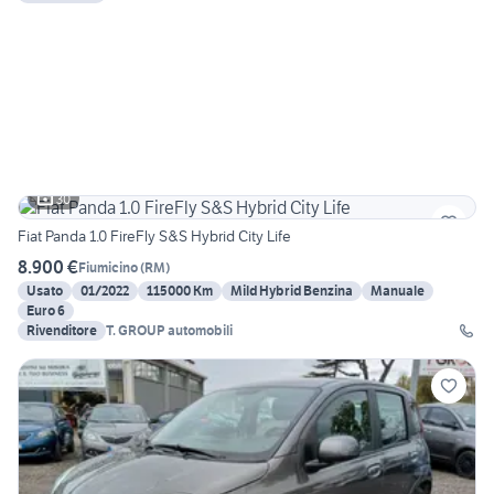
30
Fiat Panda 1.0 FireFly S&S Hybrid City Life
8.900 €
Fiumicino
(
RM
)
Usato
01/2022
115000 Km
Mild Hybrid Benzina
Manuale
Euro 6
Rivenditore
T. GROUP automobili