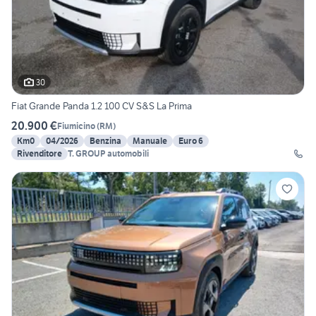
30
Fiat Grande Panda 1.2 100 CV S&S La Prima
20.900 €
Fiumicino
(
RM
)
Km0
04/2026
Benzina
Manuale
Euro 6
Rivenditore
T. GROUP automobili