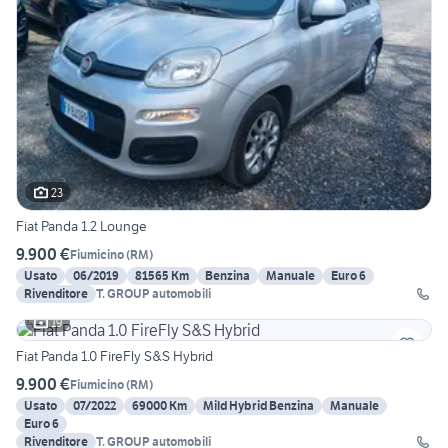
23
Fiat Panda 1.2 Lounge
9.900 €
Fiumicino
(
RM
)
Usato
06/2019
81565 Km
Benzina
Manuale
Euro 6
Rivenditore
T. GROUP automobili
19
Fiat Panda 1.0 FireFly S&S Hybrid
9.900 €
Fiumicino
(
RM
)
Usato
07/2022
69000 Km
Mild Hybrid Benzina
Manuale
Euro 6
Rivenditore
T. GROUP automobili