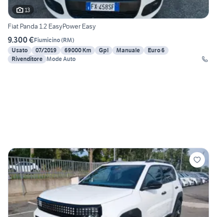
13
Fiat Panda 1.2 EasyPower Easy
9.300 €
Fiumicino
(
RM
)
Usato
07/2019
69000 Km
Gpl
Manuale
Euro 6
Rivenditore
Mode Auto