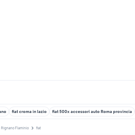
iano
fiat croma in lazio
fiat 500x accessori auto Roma provincia
Rignano Flaminio
fiat