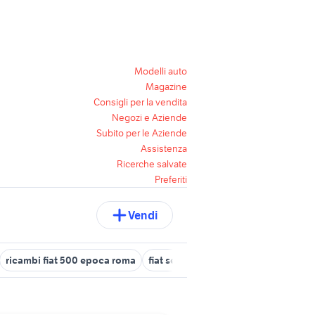
Modelli auto
Magazine
Consigli per la vendita
Negozi e Aziende
Subito per le Aziende
Assistenza
Ricerche salvate
Preferiti
Vendi
ricambi fiat 500 epoca roma
fiat segni
auto fiat palio Lazio
f