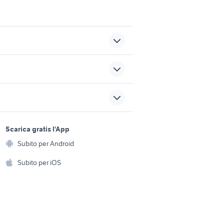
fiat scudo accessori auto
Emilia Romagna
jeep renegade autocarro
sports e hobby
a
Scarica gratis l'App
Animali
uli venezia
citroen ds3 cabrio
Subito per Android
ento e
Accessori per animali
hi
Subito per iOS
bmw cambio automatico auto
Musica e Film
omestici
Libri e Riviste
e Fai da te
Strumenti Musicali
amento e