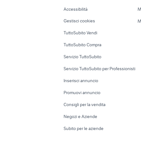
Caravan e Camper
Loft, mansarde 
Accessibilità
M
Veicoli commerciali
Case vacanza
Gestisci cookies
M
Uffici e Locali
TuttoSubito Vendi
commerciali
TuttoSubito Compra
Servizio TuttoSubito
Servizio TuttoSubito per Professionisti
Inserisci annuncio
Promuovi annuncio
Consigli per la vendita
Negozi e Aziende
Subito per le aziende