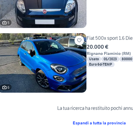
5
Fiat 500x sport 1.6 Die
20.000 €
Rignano Flaminio
(
RM
)
Usato
01/2023
80000
Euro 6d-TEMP
6
La tua ricerca ha restituito pochi ann
Espandi a tutta la provincia