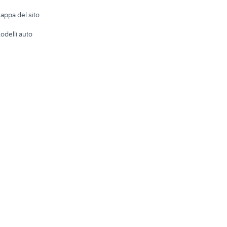
Accesso
e altro
appa del sito
Tutto per
odelli auto