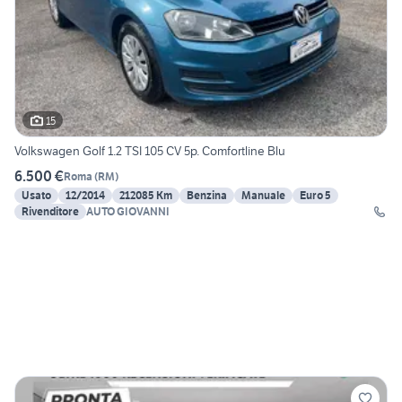
15
Volkswagen Golf 1.2 TSI 105 CV 5p. Comfortline Blu
6.500 €
Roma
(
RM
)
Usato
12/2014
212085 Km
Benzina
Manuale
Euro 5
Rivenditore
AUTO GIOVANNI