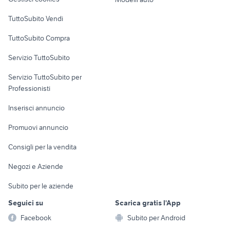
Case vacanza
TuttoSubito Vendi
Uffici e Locali
TuttoSubito Compra
commerciali
Servizio TuttoSubito
elettronica
per la casa e la
sports e hobby
Servizio TuttoSubito per
persona
Informatica
Animali
Professionisti
Arredamento e
Console e
Accessori per
Casalinghi
Inserisci annuncio
Videogiochi
animali
Elettrodomestici
Promuovi annuncio
Audio/Video
Musica e Film
Giardino e Fai da te
Consigli per la vendita
Fotografia
Libri e Riviste
Abbigliamento e
Negozi e Aziende
Telefonia
Strumenti Musicali
Accessori
Subito per le aziende
Sports
Tutto per i bambini
Seguici su
Scarica gratis l'App
Biciclette
Facebook
Subito per Android
Collezionismo