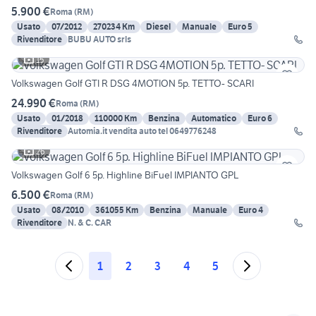
5.900 €
Roma
(
RM
)
Usato
07/2012
270234 Km
Diesel
Manuale
Euro 5
Rivenditore
BUBU AUTO srls
15
Volkswagen Golf GTI R DSG 4MOTION 5p. TETTO- SCARI
24.990 €
Roma
(
RM
)
Usato
01/2018
110000 Km
Benzina
Automatico
Euro 6
Rivenditore
Automia.it vendita auto tel 0649776248
26
Volkswagen Golf 6 5p. Highline BiFuel IMPIANTO GPL
6.500 €
Roma
(
RM
)
Usato
08/2010
361055 Km
Benzina
Manuale
Euro 4
Rivenditore
N. & C. CAR
1
2
3
4
5