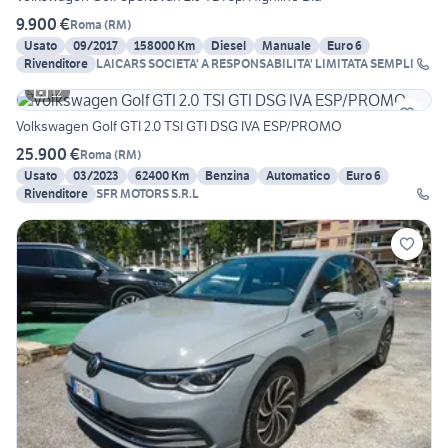
9.900 €
Roma
(
RM
)
Usato
09/2017
158000 Km
Diesel
Manuale
Euro 6
Rivenditore
LAICARS SOCIETA' A RESPONSABILITA' LIMITATA SEMPLI
12
Volkswagen Golf GTI 2.0 TSI GTI DSG IVA ESP/PROMO
25.900 €
Roma
(
RM
)
Usato
03/2023
62400 Km
Benzina
Automatico
Euro 6
Rivenditore
SFR MOTORS S.R.L