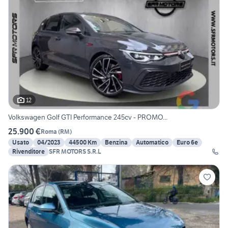
12
Volkswagen Golf GTI Performance 245cv - PROMO...
25.900 €
Roma
(
RM
)
Usato
04/2023
44500 Km
Benzina
Automatico
Euro 6e
Rivenditore
SFR MOTORS S.R.L