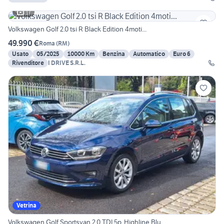
17
Volkswagen Golf 2.0 tsi R Black Edition 4moti...
49.990 €
Roma
(
RM
)
Usato
05/2025
10000 Km
Benzina
Automatico
Euro 6
Rivenditore
I DRIVE S.R.L.
Vetrina
Volkswagen Golf Sportsvan 2.0 TDI 5p. Highline Blu