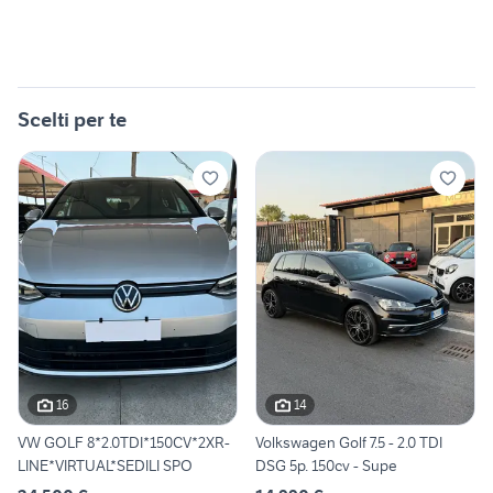
Scelti per te
16
14
VW GOLF 8*2.0TDI*150CV*2XR-
Volkswagen Golf 7.5 - 2.0 TDI
LINE*VIRTUAL*SEDILI SPO
DSG 5p. 150cv - Supe