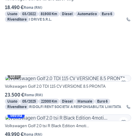
18.490 €
Roma
(
RM
)
Usato
03/2022
81900 Km
Diesel
Automatico
Euro 6
Rivenditore
I DRIVE S.R.L.
11
Volkswagen Golf 2.0 TDI 115 CV VERSIONE 8.5 PRONTA
23.500 €
Roma
(
RM
)
Usato
05/2025
22000 Km
Diesel
Manuale
Euro 6
Rivenditore
RIDOLFI RENT SOCIETA' A RESPONSABILITA' LIMITATA
Vetrina
Volkswagen Golf 2.0 tsi R Black Edition 4moti...
49.990 €
Roma
(
RM
)