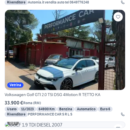
Rivenditore
Automia.it vendita auto tel 0649776248
Vetrina
Volkswagen Golf GTI 2.0 TSI DSG 4Motion R TETTO KA
33.900 €
Roma
(
RM
)
Usato
11/2023
64900 Km
Benzina
Automatico
Euro 6
Rivenditore
PERFORMANCE CAR S R L S
6