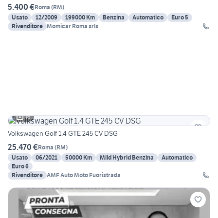
5.400 €
Roma
(
RM
)
Usato
12/2009
199000 Km
Benzina
Automatico
Euro 5
Rivenditore
Momicar Roma srls
16
Volkswagen Golf 1.4 GTE 245 CV DSG
25.470 €
Roma
(
RM
)
Usato
06/2021
50000 Km
Mild Hybrid Benzina
Automatico
Euro 6
Rivenditore
AMF Auto Moto Fuoristrada