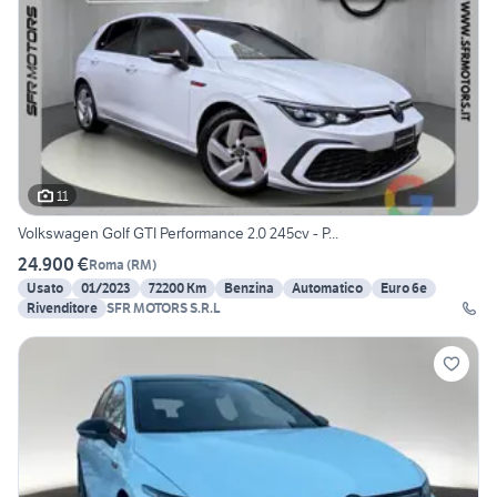
11
Volkswagen Golf GTI Performance 2.0 245cv - P...
24.900 €
Roma
(
RM
)
Usato
01/2023
72200 Km
Benzina
Automatico
Euro 6e
Rivenditore
SFR MOTORS S.R.L