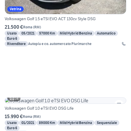
Vetrina
Volkswagen Golf 1.5 eTSI EVO ACT 130cv Style DSG
21.500 €
Roma
(
RM
)
Usato
05/2021
57000 Km
Mild Hybrid Benzina
Automatico
Euro 6
Rivenditore
Autopiu e co. automercato Plurimarche
14
Volkswagen Golf 1.0 eTSI EVO DSG Life
15.990 €
Roma
(
RM
)
Usato
01/2021
89000 Km
Mild Hybrid Benzina
Sequenziale
Euro 6