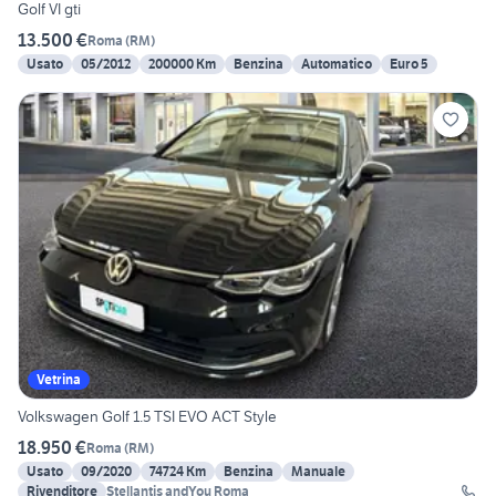
Golf VI gti
13.500 €
Roma
(
RM
)
Usato
05/2012
200000 Km
Benzina
Automatico
Euro 5
Vetrina
Volkswagen Golf 1.5 TSI EVO ACT Style
18.950 €
Roma
(
RM
)
Usato
09/2020
74724 Km
Benzina
Manuale
Rivenditore
Stellantis andYou Roma