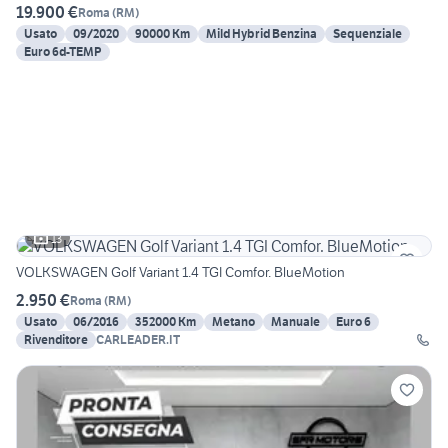
19.900 €
Roma
(
RM
)
Usato
09/2020
90000 Km
Mild Hybrid Benzina
Sequenziale
Euro 6d-TEMP
13
VOLKSWAGEN Golf Variant 1.4 TGI Comfor. BlueMotion
2.950 €
Roma
(
RM
)
Usato
06/2016
352000 Km
Metano
Manuale
Euro 6
Rivenditore
CARLEADER.IT