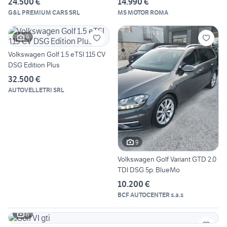
24.500 €
14.990 €
G&L PREMIUM CARS SRL
MS MOTOR ROMA
9
Volkswagen Golf 1.5 eTSI 115 CV
DSG Edition Plus
32.500 €
AUTOVELLETRI SRL
9
Volkswagen Golf Variant GTD 2.0
TDI DSG 5p. BlueMo
10.200 €
BCF AUTOCENTER s.a.s
6