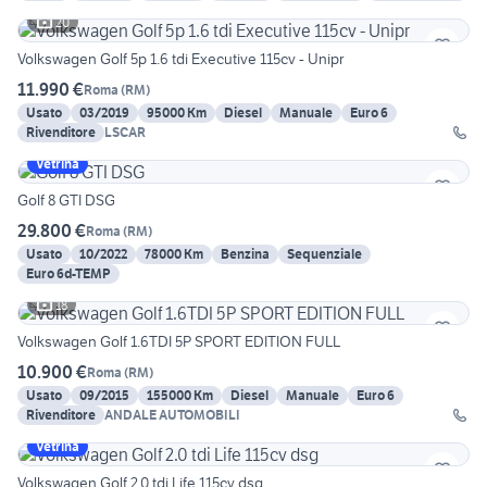
20
Volkswagen Golf 5p 1.6 tdi Executive 115cv - Unipr
11.990 €
Roma
(
RM
)
Usato
03/2019
95000 Km
Diesel
Manuale
Euro 6
Rivenditore
LSCAR
Vetrina
Golf 8 GTI DSG
29.800 €
Roma
(
RM
)
Usato
10/2022
78000 Km
Benzina
Sequenziale
Euro 6d-TEMP
18
Volkswagen Golf 1.6TDI 5P SPORT EDITION FULL
10.900 €
Roma
(
RM
)
Usato
09/2015
155000 Km
Diesel
Manuale
Euro 6
Rivenditore
ANDALE AUTOMOBILI
Vetrina
Volkswagen Golf 2.0 tdi Life 115cv dsg