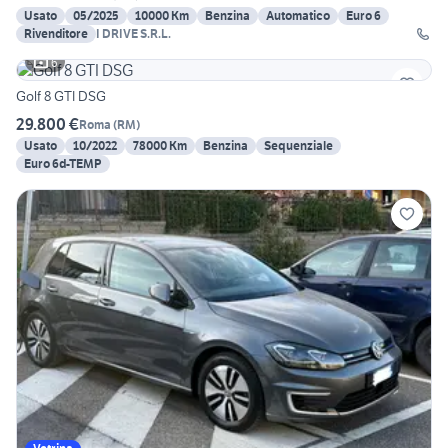
Usato
05/2025
10000 Km
Benzina
Automatico
Euro 6
Rivenditore
I DRIVE S.R.L.
6
Golf 8 GTI DSG
29.800 €
Roma
(
RM
)
Usato
10/2022
78000 Km
Benzina
Sequenziale
Euro 6d-TEMP