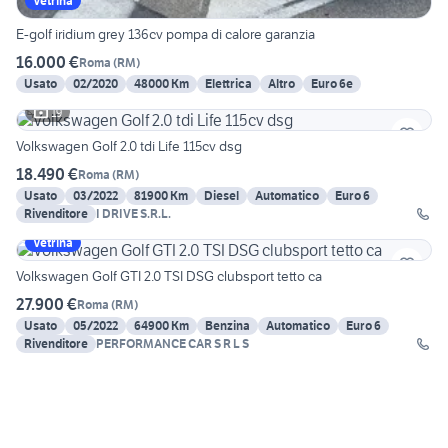
Vetrina
E-golf iridium grey 136cv pompa di calore garanzia
16.000 €
Roma
(
RM
)
Usato
02/2020
48000 Km
Elettrica
Altro
Euro 6e
19
Volkswagen Golf 2.0 tdi Life 115cv dsg
18.490 €
Roma
(
RM
)
Usato
03/2022
81900 Km
Diesel
Automatico
Euro 6
Rivenditore
I DRIVE S.R.L.
Vetrina
Volkswagen Golf GTI 2.0 TSI DSG clubsport tetto ca
27.900 €
Roma
(
RM
)
Usato
05/2022
64900 Km
Benzina
Automatico
Euro 6
Rivenditore
PERFORMANCE CAR S R L S