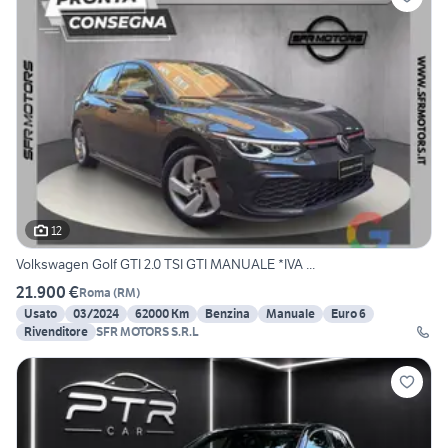
12
Volkswagen Golf GTI 2.0 TSI GTI MANUALE *IVA ...
21.900 €
Roma
(
RM
)
Usato
03/2024
62000 Km
Benzina
Manuale
Euro 6
Rivenditore
SFR MOTORS S.R.L