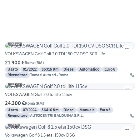
10
VOLKSWAGEN Golf Golf 2.0 TDI 150 CV DSG SCR Life
21.900 €
Roma
(
RM
)
Usato
01/2022
85315 Km
Diesel
Automatico
Euro 6
Rivenditore
Tomasi Auto srl - Roma
23
VOLKSWAGEN Golf 2.0 tdi life 115cv
24.300 €
Roma
(
RM
)
Usato
07/2024
36410 Km
Diesel
Manuale
Euro 6
Rivenditore
AUTOCENTRI BALDUINA S.R.L.
5
Volkswagen Golf 8 1.5 etsi 150cv DSG