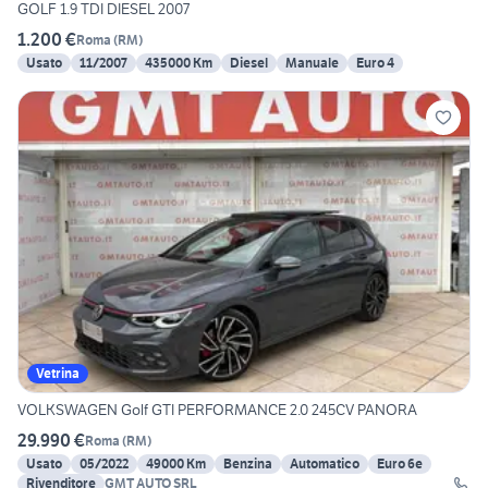
GOLF 1.9 TDI DIESEL 2007
1.200 €
Roma
(
RM
)
Usato
11/2007
435000 Km
Diesel
Manuale
Euro 4
Vetrina
VOLKSWAGEN Golf GTI PERFORMANCE 2.0 245CV PANORA
29.990 €
Roma
(
RM
)
Usato
05/2022
49000 Km
Benzina
Automatico
Euro 6e
Rivenditore
GMT AUTO SRL