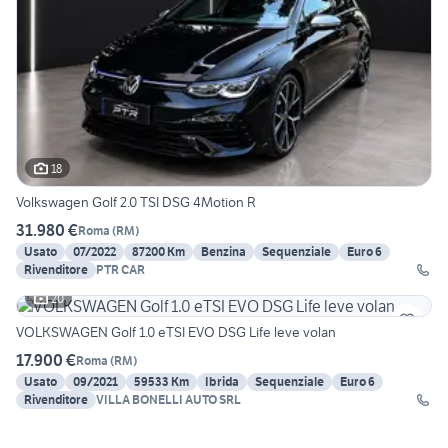
18
Volkswagen Golf 2.0 TSI DSG 4Motion R
31.980 €
Roma
(
RM
)
Usato
07/2022
87200 Km
Benzina
Sequenziale
Euro 6
Rivenditore
PTR CAR
20
VOLKSWAGEN Golf 1.0 eTSI EVO DSG Life leve volan
17.900 €
Roma
(
RM
)
Usato
09/2021
59533 Km
Ibrida
Sequenziale
Euro 6
Rivenditore
VILLA BONELLI AUTO SRL