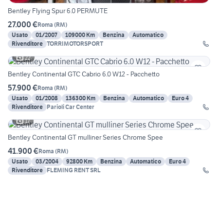
Bentley Flying Spur 6.0 PERMUTE
27.000 €
Roma
(
RM
)
Usato
01/2007
109000 Km
Benzina
Automatico
Rivenditore
TORRIMOTORSPORT
22
Bentley Continental GTC Cabrio 6.0 W12 - Pacchetto
57.900 €
Roma
(
RM
)
Usato
01/2008
136300 Km
Benzina
Automatico
Euro 4
Rivenditore
Parioli Car Center
17
Bentley Continental GT mulliner Series Chrome Spee
41.900 €
Roma
(
RM
)
Usato
03/2004
92800 Km
Benzina
Automatico
Euro 4
Rivenditore
FLEMING RENT SRL