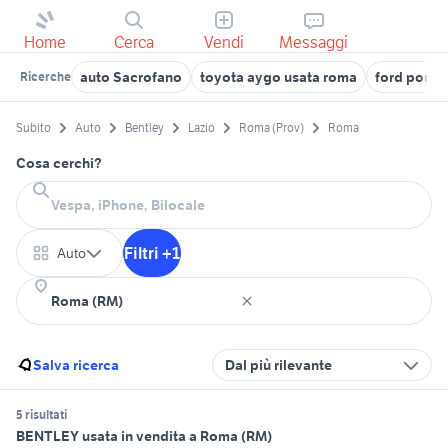
Home
Cerca
Vendi
Messaggi
auto Sacrofano
toyota aygo usata roma
ford pome
Ricerche
Subito
Auto
Bentley
Lazio
Roma (Prov)
Roma
Cosa cerchi?
Filtri +1
Auto
Salva ricerca
Dal più rilevante
5 risultati
BENTLEY usata in vendita a Roma (RM)