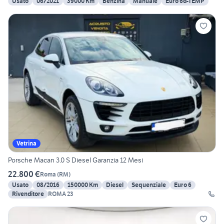
Usato
06/2021
39000 Km
Benzina
Manuale
Euro 6d-TEMP
Vetrina
Porsche Macan 3.0 S Diesel Garanzia 12 Mesi
22.800 €
Roma
(
RM
)
Usato
08/2016
150000 Km
Diesel
Sequenziale
Euro 6
Rivenditore
ROMA 23