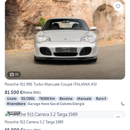
30
Porsche 911 996 Turbo Manuale Coupé ITALIANA ASI
81.500 €
Roma
(
RM
)
Usato
03/2001
78000 Km
Benzina
Manuale
Euro 3
Rivenditore
Garage Nove Sas di Cabeto Giorgio
23
Porsche 911 Carrera 3.2 Targa 1989