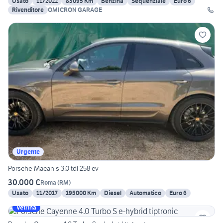
Usato
11/2022
83095 Km
Benzina
Sequenziale
Euro 6
Rivenditore
OMICRON GARAGE
Urgente
Porsche Macan s 3.0 tdi 258 cv
30.000 €
Roma
(
RM
)
Usato
11/2017
195000 Km
Diesel
Automatico
Euro 6
Vetrina