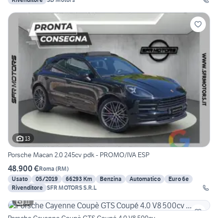
13
Porsche Macan 2.0 245cv pdk - PROMO/IVA ESP
48.900 €
Roma
(
RM
)
Usato
05/2019
66293 Km
Benzina
Automatico
Euro 6e
Rivenditore
SFR MOTORS S.R.L
11