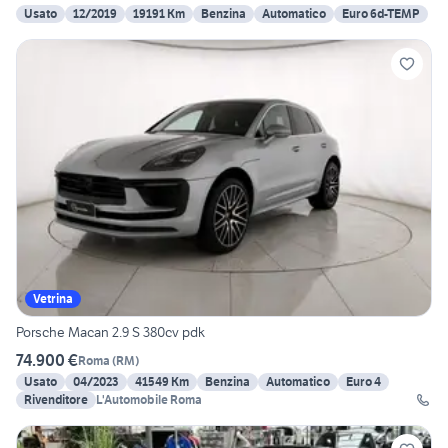
Usato
12/2019
19191 Km
Benzina
Automatico
Euro 6d-TEMP
Vetrina
Porsche Macan 2.9 S 380cv pdk
74.900 €
Roma
(
RM
)
Usato
04/2023
41549 Km
Benzina
Automatico
Euro 4
Rivenditore
L'Automobile Roma