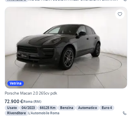
Vetrina
Porsche Macan 2.0 265cv pdk
72.900 €
Roma
(
RM
)
Usato
04/2023
66125 Km
Benzina
Automatico
Euro 4
Rivenditore
L'Automobile Roma