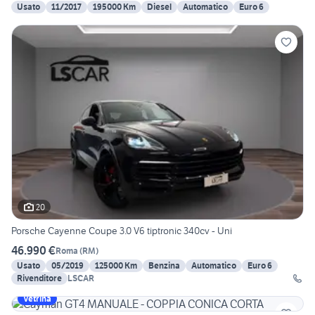
Usato
11/2017
195000 Km
Diesel
Automatico
Euro 6
20
Porsche Cayenne Coupe 3.0 V6 tiptronic 340cv - Uni
46.990 €
Roma
(
RM
)
Usato
05/2019
125000 Km
Benzina
Automatico
Euro 6
Rivenditore
LSCAR
Vetrina