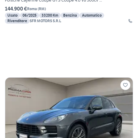
Porsche Cayenne Coupè GTS Coupé 4.0 V8 500cv ...
144.900 €
Roma
(
RM
)
Usato
06/2025
33200 Km
Benzina
Automatico
Rivenditore
SFR MOTORS S.R.L