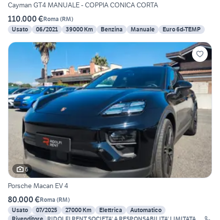
Cayman GT4 MANUALE - COPPIA CONICA CORTA
110.000 €
Roma
(
RM
)
Usato
06/2021
39000 Km
Benzina
Manuale
Euro 6d-TEMP
6
Porsche Macan EV 4
80.000 €
Roma
(
RM
)
Usato
07/2025
27000 Km
Elettrica
Automatico
Rivenditore
RIDOLFI RENT SOCIETA' A RESPONSABILITA' LIMITATA