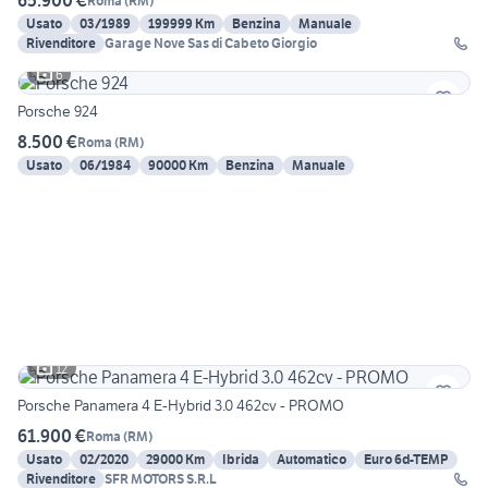
65.900 €
Roma
(
RM
)
Usato
03/1989
199999 Km
Benzina
Manuale
Rivenditore
Garage Nove Sas di Cabeto Giorgio
6
Porsche 924
8.500 €
Roma
(
RM
)
Usato
06/1984
90000 Km
Benzina
Manuale
12
Porsche Panamera 4 E-Hybrid 3.0 462cv - PROMO
61.900 €
Roma
(
RM
)
Usato
02/2020
29000 Km
Ibrida
Automatico
Euro 6d-TEMP
Rivenditore
SFR MOTORS S.R.L