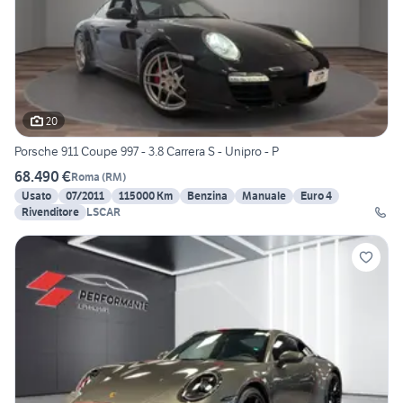
20
Porsche 911 Coupe 997 - 3.8 Carrera S - Unipro - P
68.490 €
Roma
(
RM
)
Usato
07/2011
115000 Km
Benzina
Manuale
Euro 4
Rivenditore
LSCAR