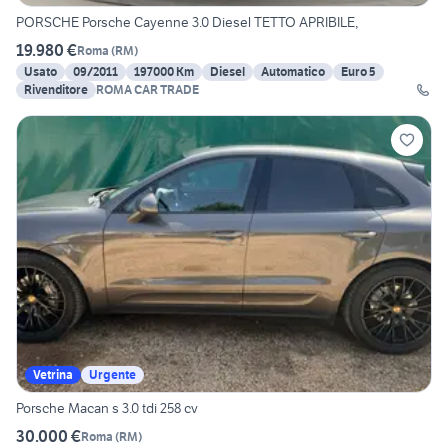
PORSCHE Porsche Cayenne 3.0 Diesel TETTO APRIBILE,
19.980 €
Roma
(
RM
)
Usato
09/2011
197000 Km
Diesel
Automatico
Euro 5
Rivenditore
ROMA CAR TRADE
Vetrina
Urgente
Porsche Macan s 3.0 tdi 258 cv
30.000 €
Roma
(
RM
)