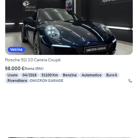
Vetrina
Porsche 911 3.0 Carrera Coupé
98.000 €
Roma
(
RM
)
Usato
04/2018
51100 Km
Benzina
Automatico
Euro 6
Rivenditore
OMICRON GARAGE