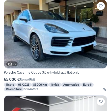
23
Porsche Cayenne Coupe 3.0 e-hybrid 5p.ti tiptronic
65.000 €
Roma
(
RM
)
Usato
06/2021
83000 Km
Ibrida
Automatico
Euro 6
Rivenditore
SD Motors