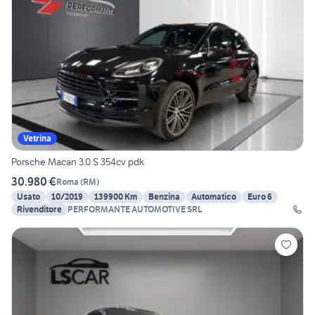
Vetrina
Porsche Macan 3.0 S 354cv pdk
30.980 €
Roma
(
RM
)
Usato
10/2019
139900 Km
Benzina
Automatico
Euro 6
Rivenditore
PERFORMANTE AUTOMOTIVE SRL