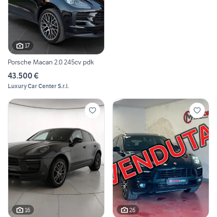
17
Porsche Macan 2.0 245cv pdk
43.500 €
Luxury Car Center S.r.l.
16
26