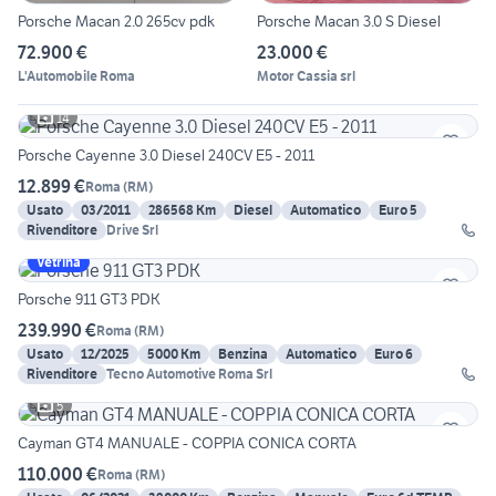
Porsche Macan 2.0 265cv pdk
Porsche Macan 3.0 S Diesel
72.900 €
23.000 €
L'Automobile Roma
Motor Cassia srl
14
Porsche Cayenne 3.0 Diesel 240CV E5 - 2011
12.899 €
Roma
(
RM
)
Usato
03/2011
286568 Km
Diesel
Automatico
Euro 5
Rivenditore
Drive Srl
Vetrina
Porsche 911 GT3 PDK
239.990 €
Roma
(
RM
)
Usato
12/2025
5000 Km
Benzina
Automatico
Euro 6
Rivenditore
Tecno Automotive Roma Srl
5
Cayman GT4 MANUALE - COPPIA CONICA CORTA
110.000 €
Roma
(
RM
)