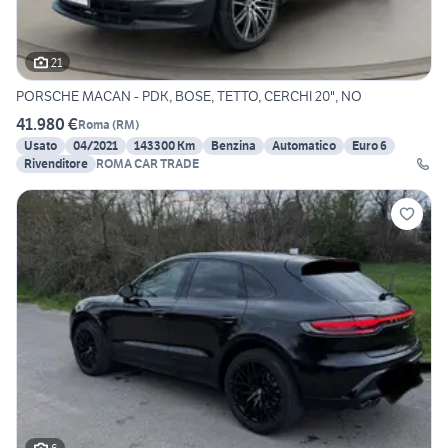
21
PORSCHE MACAN - PDK, BOSE, TETTO, CERCHI 20", NO
41.980 €
Roma
(
RM
)
Usato
04/2021
143300 Km
Benzina
Automatico
Euro 6
Rivenditore
ROMA CAR TRADE