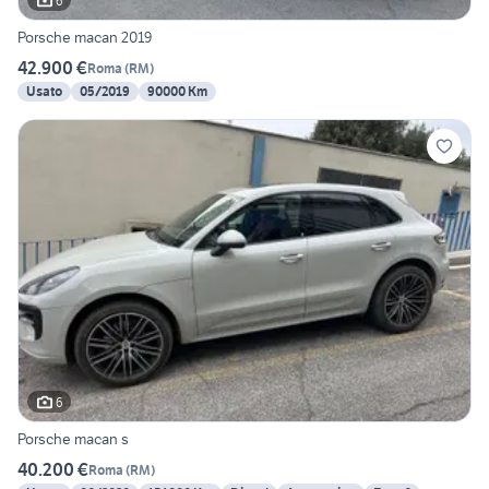
6
Porsche macan 2019
42.900 €
Roma
(
RM
)
Usato
05/2019
90000 Km
6
Porsche macan s
40.200 €
Roma
(
RM
)