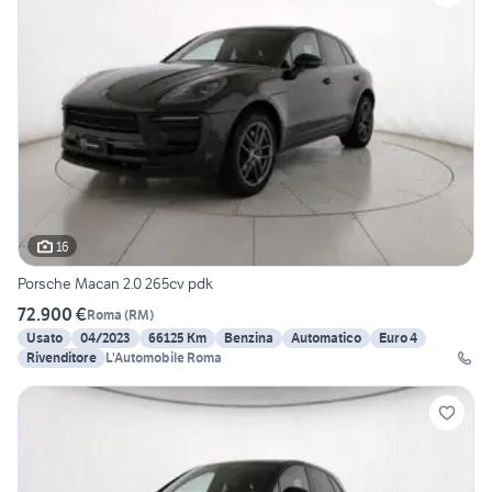
16
Porsche Macan 2.0 265cv pdk
72.900 €
Roma
(
RM
)
Usato
04/2023
66125 Km
Benzina
Automatico
Euro 4
Rivenditore
L'Automobile Roma