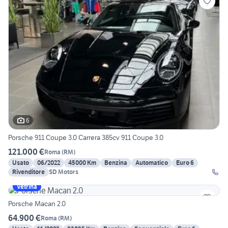
6
Porsche 911 Coupe 3.0 Carrera 385cv 911 Coupe 3.0
121.000 €
Roma
(
RM
)
Usato
06/2022
45000 Km
Benzina
Automatico
Euro 6
Rivenditore
SD Motors
Vetrina
Porsche Macan 2.0
64.900 €
Roma
(
RM
)