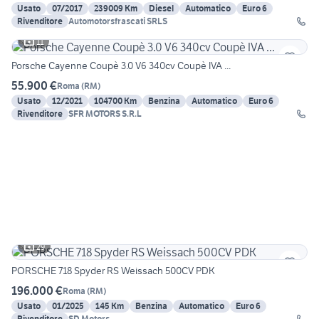
Usato
07/2017
239009 Km
Diesel
Automatico
Euro 6
Rivenditore
Automotorsfrascati SRLS
11
Porsche Cayenne Coupè 3.0 V6 340cv Coupè IVA ...
55.900 €
Roma
(
RM
)
Usato
12/2021
104700 Km
Benzina
Automatico
Euro 6
Rivenditore
SFR MOTORS S.R.L
29
PORSCHE 718 Spyder RS Weissach 500CV PDK
196.000 €
Roma
(
RM
)
Usato
01/2025
145 Km
Benzina
Automatico
Euro 6
Rivenditore
SD Motors