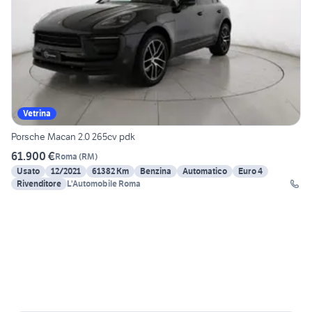
Vetrina
Porsche Macan 2.0 265cv pdk
61.900 €
Roma
(
RM
)
Usato
12/2021
61382 Km
Benzina
Automatico
Euro 4
Rivenditore
L'Automobile Roma