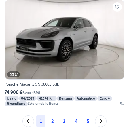
17
Porsche Macan 2.9 S 380cv pdk
74.900 €
Roma
(
RM
)
Usato
04/2023
41549 Km
Benzina
Automatico
Euro 4
Rivenditore
L'Automobile Roma
1
2
3
4
5