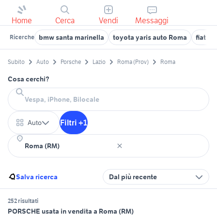
Home
Cerca
Vendi
Messaggi
bmw santa marinella
toyota yaris auto Roma
fiat p
Ricerche
Subito
Auto
Porsche
Lazio
Roma (Prov)
Roma
Cosa cerchi?
Filtri +1
Auto
Salva ricerca
Dal più recente
252 risultati
PORSCHE usata in vendita a Roma (RM)