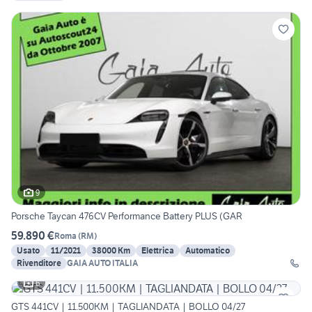
9
Porsche Taycan 476CV Performance Battery PLUS (GAR
59.890 €
Roma
(
RM
)
Usato
11/2021
38000 Km
Elettrica
Automatico
Rivenditore
GAIA AUTO ITALIA
6
GTS 441CV | 11.500KM | TAGLIANDATA | BOLLO 04/27