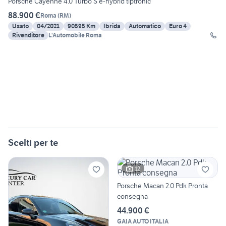
Porsche Cayenne 4.0 Turbo S e-hybrid tiptronic
88.900 €
Roma
(
RM
)
Usato
04/2021
90595 Km
Ibrida
Automatico
Euro 4
Rivenditore
L'Automobile Roma
Scelti per te
12
Porsche Macan 2.0 Pdk Pronta
consegna
44.900 €
GAIA AUTO ITALIA