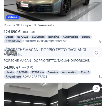
Vetrina
Porsche 911 Coupe 3.0 Carrera auto
124.890 €
Roma
(
RM
)
Usato
06/2023
11000 Km
Benzina
Automatico
Euro 6
Rivenditore
PERFORMANTE AUTOMOTIVE SRL
22
PORSCHE MACAN - DOPPIO TETTO, TAGLIANDI PORSCHE,
54.980 €
Roma
(
RM
)
Usato
12/2018
37202 Km
Benzina
Automatico
Euro 6
Rivenditore
ROMA CAR TRADE