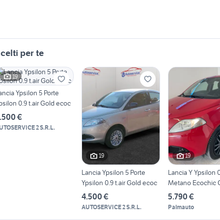
celti per te
19
ancia Ypsilon 5 Porte
psilon 0.9 t.air Gold ecoc
.500 €
UTOSERVICE 2 S.R.L.
19
19
Lancia Ypsilon 5 Porte
Lancia Y Ypsilon 
Ypsilon 0.9 t.air Gold ecoc
Metano Ecochic 
4.500 €
5.790 €
AUTOSERVICE 2 S.R.L.
Palmauto