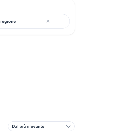
Dal più rilevante