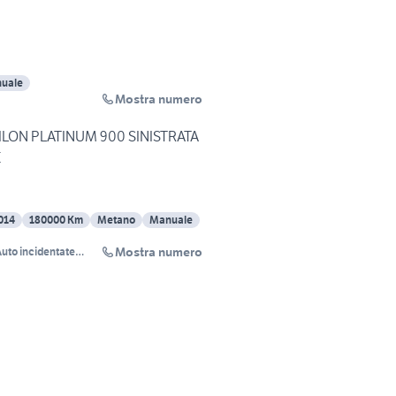
uale
Mostra numero
ILON PLATINUM 900 SINISTRATA
E
014
180000 Km
Metano
Manuale
Mostra numero
uto incidentate
acquistiamo
utosinistrate.com