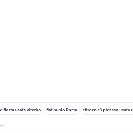
d fiesta usata viterbo
fiat punto Roma
citroen c3 picasso usata 
zio