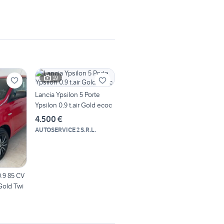
19
Lancia Ypsilon 5 Porte
Ypsilon 0.9 t.air Gold ecoc
4.500 €
AUTOSERVICE 2 S.R.L.
0.9 85 CV
Gold Twi