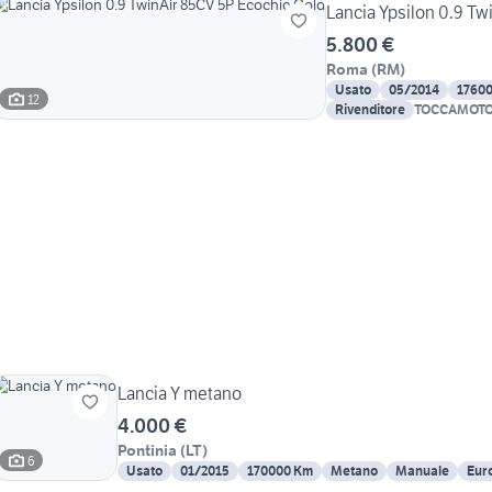
Lancia Ypsilon 0.9 Tw
5.800 €
Roma
(
RM
)
Usato
05/2014
1760
12
Rivenditore
TOCCAMOT
Lancia Y metano
4.000 €
Pontinia
(
LT
)
6
Usato
01/2015
170000 Km
Metano
Manuale
Eur