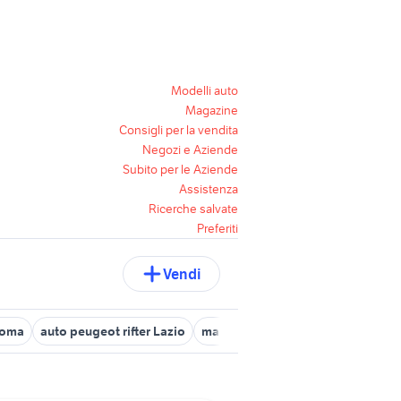
Modelli auto
Magazine
Consigli per la vendita
Negozi e Aziende
Subito per le Aziende
Assistenza
Ricerche salvate
Preferiti
Vendi
roma
auto peugeot rifter Lazio
marco auto Roma provincia
zaf