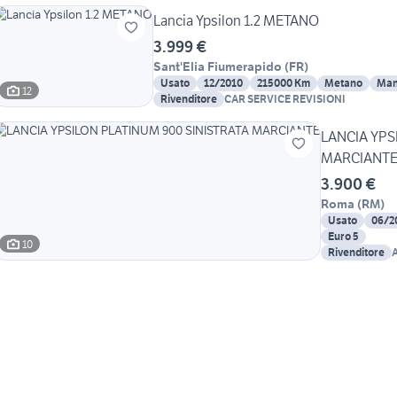
Lancia Ypsilon 1.2 METANO
3.999 €
Sant'Elia Fiumerapido
(
FR
)
Usato
12/2010
215000 Km
Metano
Man
12
Rivenditore
CAR SERVICE REVISIONI
LANCIA YPS
MARCIANT
3.900 €
Roma
(
RM
)
Usato
06/2
Euro 5
10
Rivenditore
A
A