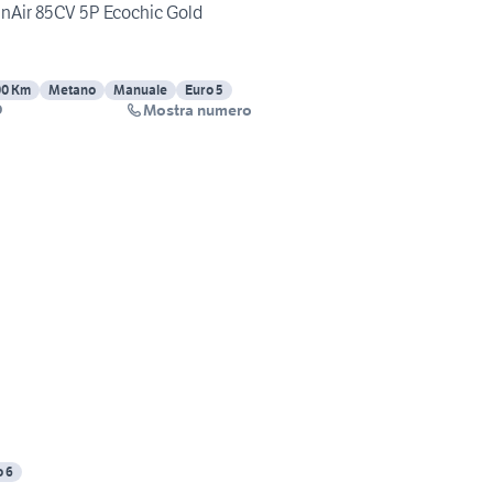
inAir 85CV 5P Ecochic Gold
00 Km
Metano
Manuale
Euro 5
Mostra numero
O
o 6