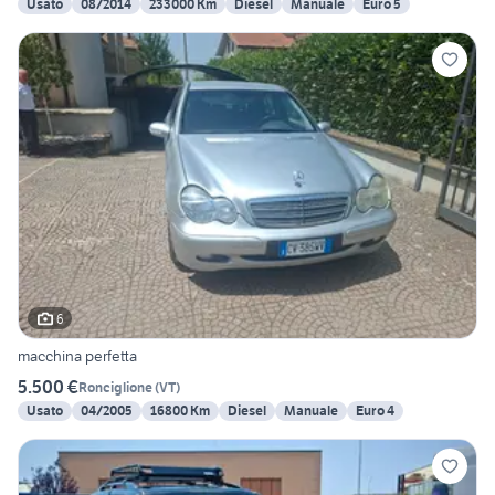
Usato
08/2014
233000 Km
Diesel
Manuale
Euro 5
6
macchina perfetta
5.500 €
Ronciglione
(
VT
)
Usato
04/2005
16800 Km
Diesel
Manuale
Euro 4