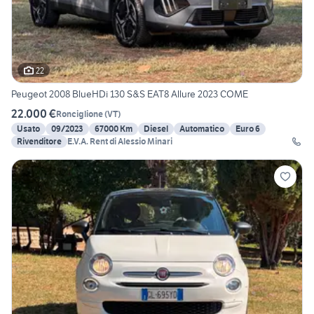
22
Peugeot 2008 BlueHDi 130 S&S EAT8 Allure 2023 COME
22.000 €
Ronciglione
(
VT
)
Usato
09/2023
67000 Km
Diesel
Automatico
Euro 6
Rivenditore
E.V.A. Rent di Alessio Minari