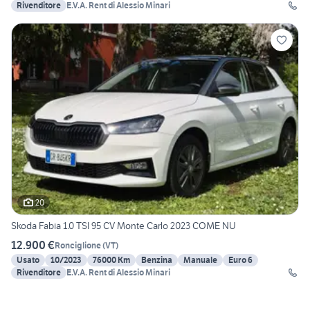
Rivenditore
E.V.A. Rent di Alessio Minari
20
Skoda Fabia 1.0 TSI 95 CV Monte Carlo 2023 COME NU
12.900 €
Ronciglione
(
VT
)
Usato
10/2023
76000 Km
Benzina
Manuale
Euro 6
Rivenditore
E.V.A. Rent di Alessio Minari