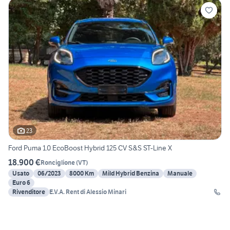
23
Ford Puma 1.0 EcoBoost Hybrid 125 CV S&S ST-Line X
18.900 €
Ronciglione
(
VT
)
Usato
06/2023
8000 Km
Mild Hybrid Benzina
Manuale
Euro 6
Rivenditore
E.V.A. Rent di Alessio Minari