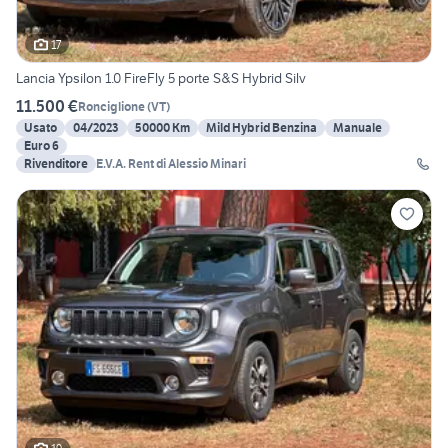
17
Lancia Ypsilon 1.0 FireFly 5 porte S&S Hybrid Silv
11.500 €
Ronciglione
(
VT
)
Usato
04/2023
50000 Km
Mild Hybrid Benzina
Manuale
Euro 6
Rivenditore
E.V.A. Rent di Alessio Minari