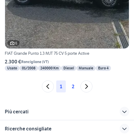
6
FIAT Grande Punto 1.3 MJT 75 CV 5 porte Active
2.300 €
Ronciglione
(
VT
)
Usato
01/2008
240000 Km
Diesel
Manuale
Euro 4
1
2
Più cercati
Correlati
Richerche simili
Suggerimenti
Ricerche consigliate
auto Monte Romano
fiat punto Roma
nissan juke gpl Lazio