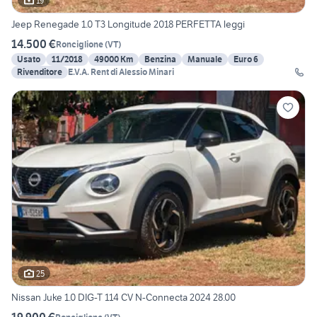
19
Jeep Renegade 1.0 T3 Longitude 2018 PERFETTA leggi
14.500 €
Ronciglione
(
VT
)
Usato
11/2018
49000 Km
Benzina
Manuale
Euro 6
Rivenditore
E.V.A. Rent di Alessio Minari
25
Nissan Juke 1.0 DIG-T 114 CV N-Connecta 2024 28.00