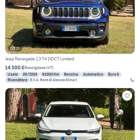
22
Jeep Renegade 1.3 T4 DDCT Limited
14.500 €
Ronciglione
(
VT
)
Usato
05/2019
91000 Km
Benzina
Automatico
Euro 6
Rivenditore
E.V.A. Rent di Alessio Minari