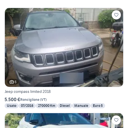
6
Jeep compass limited 2018
5.500 €
Ronciglione
(
VT
)
Usato
07/2016
270000 Km
Diesel
Manuale
Euro 5