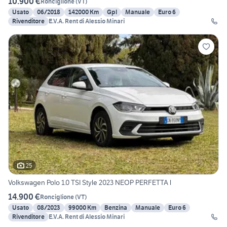
10.900 €
Ronciglione
(
VT
)
Usato
06/2018
142000 Km
Gpl
Manuale
Euro 6
Rivenditore
E.V.A. Rent di Alessio Minari
25
Volkswagen Polo 1.0 TSI Style 2023 NEOP PERFETTA l
14.900 €
Ronciglione
(
VT
)
Usato
08/2023
99000 Km
Benzina
Manuale
Euro 6
Rivenditore
E.V.A. Rent di Alessio Minari