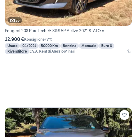
20
Peugeot 208 PureTech 75 S&S 5P Active 2021 STATO n
12.900 €
Ronciglione
(
VT
)
Usato
04/2021
50000 Km
Benzina
Manuale
Euro 6
Rivenditore
E.V.A. Rent di Alessio Minari