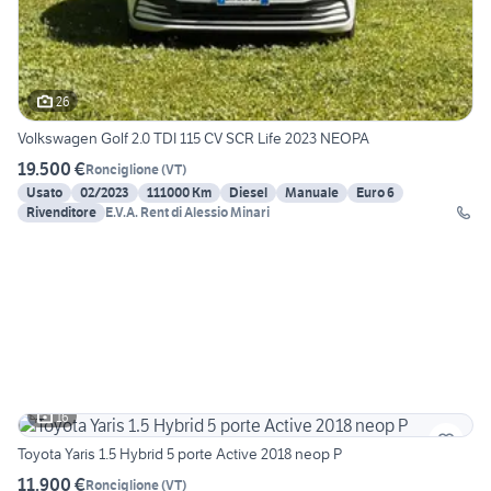
26
Volkswagen Golf 2.0 TDI 115 CV SCR Life 2023 NEOPA
19.500 €
Ronciglione
(
VT
)
Usato
02/2023
111000 Km
Diesel
Manuale
Euro 6
Rivenditore
E.V.A. Rent di Alessio Minari
16
Toyota Yaris 1.5 Hybrid 5 porte Active 2018 neop P
11.900 €
Ronciglione
(
VT
)