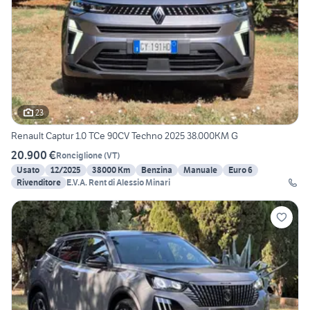
23
Renault Captur 1.0 TCe 90CV Techno 2025 38.000KM G
20.900 €
Ronciglione
(
VT
)
Usato
12/2025
38000 Km
Benzina
Manuale
Euro 6
Rivenditore
E.V.A. Rent di Alessio Minari