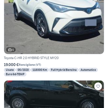
6
Toyota C-HR 2.0 HYBRID STYLE MY20
19.000 €
Ronciglione
(
VT
)
Usato
05/2020
118000 Km
Full Hybrid Benzina
Automatico
Euro 6d-TEMP