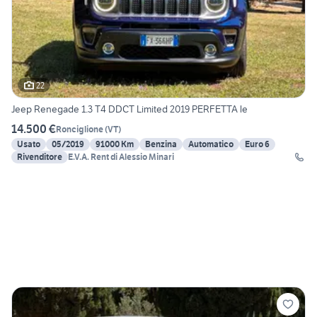
22
Jeep Renegade 1.3 T4 DDCT Limited 2019 PERFETTA le
14.500 €
Ronciglione
(
VT
)
Usato
05/2019
91000 Km
Benzina
Automatico
Euro 6
Rivenditore
E.V.A. Rent di Alessio Minari