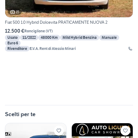
15
Fiat 500 1.0 Hybrid Dolcevita PRATICAMENTE NUOVA 2
12.500 €
Ronciglione
(
VT
)
Usato
11/2022
48000 Km
Mild Hybrid Benzina
Manuale
Euro 6
Rivenditore
E.V.A. Rent di Alessio Minari
Scelti per te