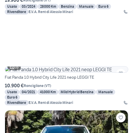
19.900 €
Ronciglione
(
VT
)
Usato
03/2024
28000 Km
Benzina
Manuale
Euro 6
Rivenditore
E.V.A. Rent di Alessio Minari
15
Fiat Panda 1.0 Hybrid City Life 2021 neop LEGGI TE
10.900 €
Ronciglione
(
VT
)
Usato
04/2021
41000 Km
Mild Hybrid Benzina
Manuale
Euro 6
Rivenditore
E.V.A. Rent di Alessio Minari