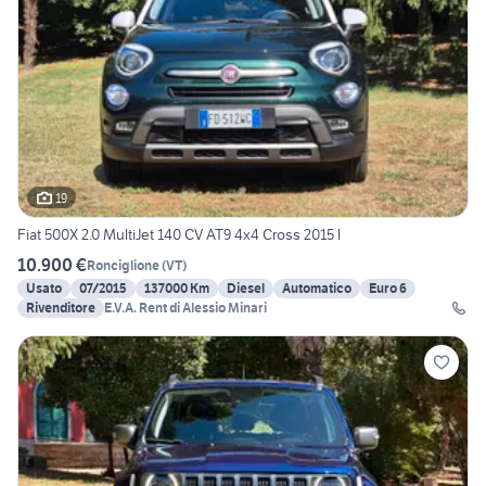
19
Fiat 500X 2.0 MultiJet 140 CV AT9 4x4 Cross 2015 l
10.900 €
Ronciglione
(
VT
)
Usato
07/2015
137000 Km
Diesel
Automatico
Euro 6
Rivenditore
E.V.A. Rent di Alessio Minari