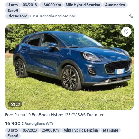
Usato
06/2018
130000 Km
Mild Hybrid Benzina
Automatico
Euro 6
Rivenditore
E.V.A. Rent di Alessio Minari
20
Ford Puma 1.0 EcoBoost Hybrid 125 CV S&S Tita-nium
16.900 €
Ronciglione
(
VT
)
Usato
05/2023
26000 Km
Mild Hybrid Benzina
Manuale
Euro 6