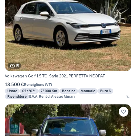
15
Volkswagen Golf 1.5 TGI Style 2021 PERFETTA NEOPAT
18.500 €
Ronciglione
(
VT
)
Usato
05/2021
75000 Km
Benzina
Manuale
Euro 6
Rivenditore
E.V.A. Rent di Alessio Minari