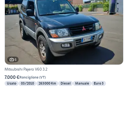
6
Mitsubishi Pajero V60 3.2
7.000 €
Ronciglione
(
VT
)
Usato
03/2010
263000 Km
Diesel
Manuale
Euro 3