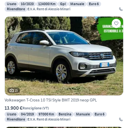
Usato
10/2020
124000 Km
Gpl
Manuale
Euro 6
Rivenditore
E.V.A. Rent di Alessio Minari
15
Volkswagen T-Cross 1.0 TSI Style BMT 2019 neop GPL
13.900 €
Ronciglione
(
VT
)
Usato
04/2019
97000 Km
Benzina
Manuale
Euro 6
Rivenditore
E.V.A. Rent di Alessio Minari