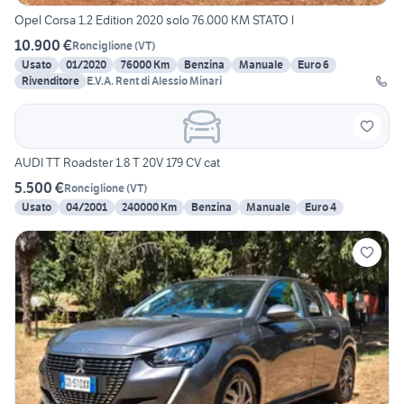
Opel Corsa 1.2 Edition 2020 solo 76.000 KM STATO l
10.900 €
Ronciglione
(
VT
)
Usato
01/2020
76000 Km
Benzina
Manuale
Euro 6
Rivenditore
E.V.A. Rent di Alessio Minari
AUDI TT Roadster 1.8 T 20V 179 CV cat
5.500 €
Ronciglione
(
VT
)
Usato
04/2001
240000 Km
Benzina
Manuale
Euro 4