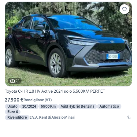
22
Toyota C-HR 1.8 HV Active 2024 solo 5.500KM PERFET
27.900 €
Ronciglione
(
VT
)
Usato
10/2024
5500 Km
Mild Hybrid Benzina
Automatico
Euro 6
Rivenditore
E.V.A. Rent di Alessio Minari