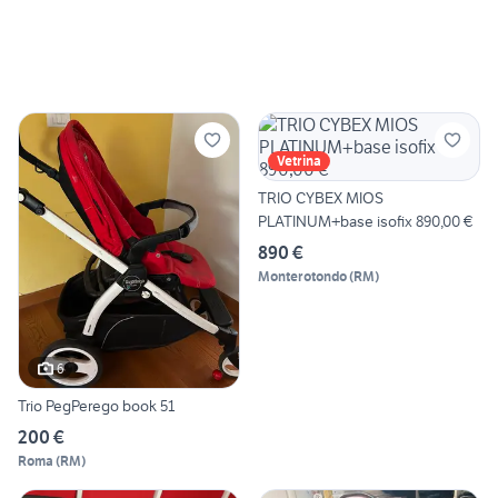
Vetrina
TRIO CYBEX MIOS
PLATINUM+base isofix 890,00 €
890 €
Monterotondo
(
RM
)
6
Trio PegPerego book 51
200 €
Roma
(
RM
)