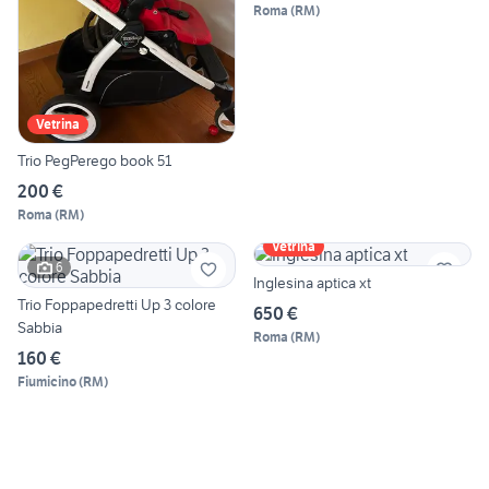
Roma
(
RM
)
Vetrina
Trio PegPerego book 51
200 €
Roma
(
RM
)
Vetrina
6
Inglesina aptica xt
Trio Foppapedretti Up 3 colore
650 €
Sabbia
Roma
(
RM
)
160 €
Fiumicino
(
RM
)