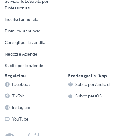
Servizio TuttoSubito per
persona
Informatica
Animali
Professionisti
Arredamento e
Console e
Accessori per
Casalinghi
Inserisci annuncio
Videogiochi
animali
Elettrodomestici
Promuovi annuncio
Audio/Video
Musica e Film
Giardino e Fai da te
Consigli per la vendita
Fotografia
Libri e Riviste
Abbigliamento e
Negozi e Aziende
Telefonia
Strumenti Musicali
Accessori
Subito per le aziende
Sports
Tutto per i bambini
Seguici su
Scarica gratis l'App
Biciclette
Facebook
Subito per Android
Collezionismo
TikTok
Subito per iOS
Instagram
YouTube