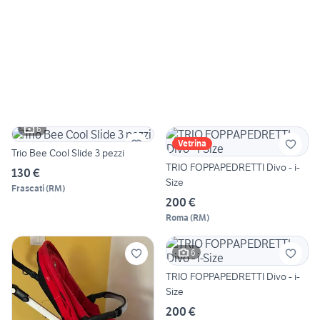
6
Vetrina
Trio Bee Cool Slide 3 pezzi
TRIO FOPPAPEDRETTI Divo - i-
130 €
Size
Frascati
(
RM
)
200 €
Roma
(
RM
)
6
TRIO FOPPAPEDRETTI Divo - i-
Size
200 €