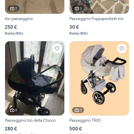
2
3
trio passeggino
Passeggino Foppapedretti trio
250 €
30 €
Roma
(
RM
)
Roma
(
RM
)
6
3
Passeggino trio della Chicco
Passeggino TRIO
280 €
500 €