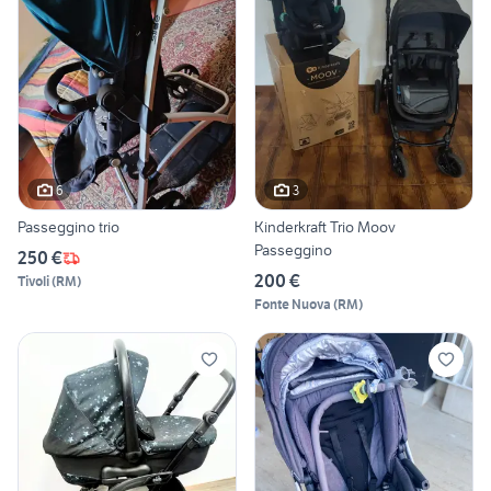
6
3
Passeggino trio
Kinderkraft Trio Moov
Passeggino
250 €
200 €
Tivoli
(
RM
)
Fonte Nuova
(
RM
)