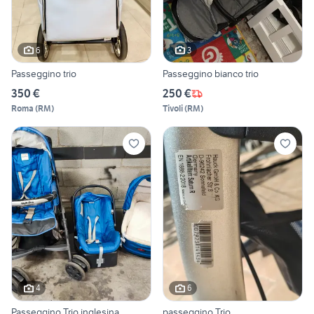
6
3
Passeggino trio
Passeggino bianco trio
350 €
250 €
Roma
(
RM
)
Tivoli
(
RM
)
4
6
Passeggino Trio inglesina
passeggino Trio