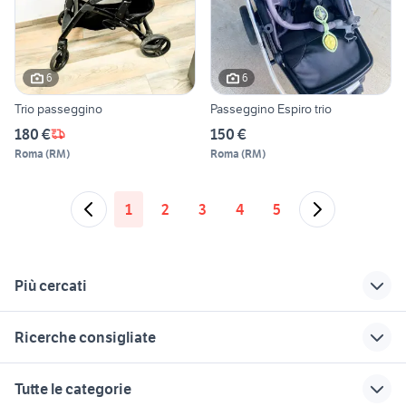
6
6
Trio passeggino
Passeggino Espiro trio
180 €
150 €
Roma
(
RM
)
Roma
(
RM
)
1
2
3
4
5
Più cercati
Correlati
Richerche simili
Suggerimenti
Ricerche consigliate
passeggino per cani
hensvik ikea
cicciobello classico
vestitini per neonati femmine
seggiolone bambole
passeggino in
lego sfusi
cybex balios s
Tutte le categorie
campania
letto baldacchino
regalo bambini
kiduku passeggino
bilancia neonati