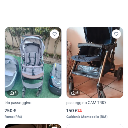
6
6
trio passeggino
passeggino CAM TRIO
250 €
150 €
Roma
(
RM
)
Guidonia Montecelio
(
RM
)