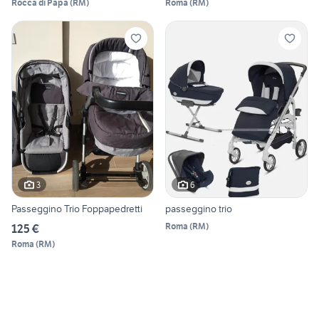
Rocca di Papa
(
RM
)
Roma
(
RM
)
3
6
Passeggino Trio Foppapedretti
passeggino trio
Roma
(
RM
)
125 €
Roma
(
RM
)