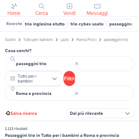
Home
Cerca
Vendi
Messaggi
trio inglesina otutto
trio cybex usato
passeggino Fri
Ricerche
Subito
Tutto per i bambini
Lazio
Roma (Prov)
passeggini trio
Cosa cerchi?
Tutto per i
Filtri
bambini
Salva ricerca
Dal più rilevante
1.113 risultati
Passeggini trio in Tutto per i bambini a Roma e provincia