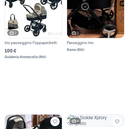
2
3
trio passeggino Foppapedretti
Passeggino trio
Roma
(
RM
)
100 €
Guidonia Montecelio
(
RM
)
4