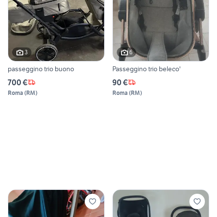
3
6
passeggino trio buono
Passeggino trio beleco'
700 €
90 €
Roma
(
RM
)
Roma
(
RM
)