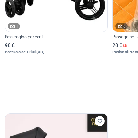
4
6
Passeggino per cani.
Passeggino 
90 €
20 €
Pozzuolo del Friuli
(
UD
)
Pasian di Prato