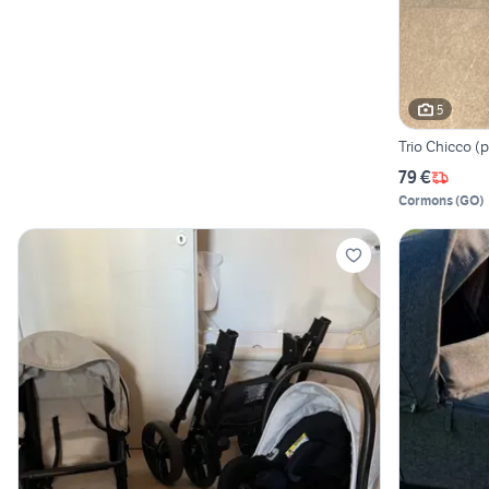
5
Trio Chicco (
79 €
Cormons
(
GO
)