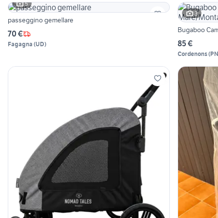
5
3
passeggino gemellare
70 €
85 €
Fagagna
(
UD
)
Cordenons
(
P