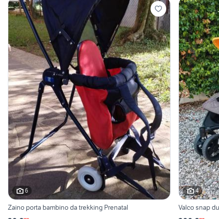
6
4
Zaino porta bambino da trekking Prenatal
Valco snap d