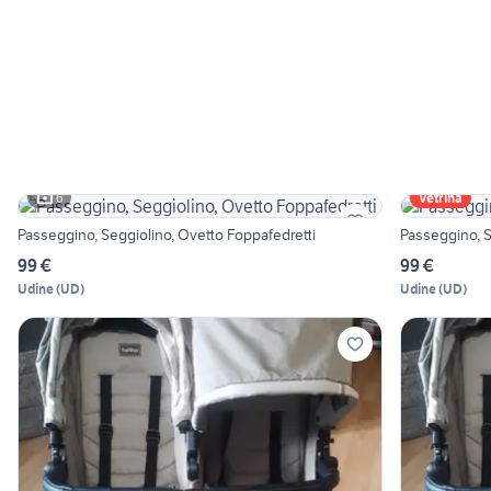
6
Vetrina
Passeggino, Seggiolino, Ovetto Foppafedretti
Passeggino, S
99 €
99 €
Udine
(
UD
)
Udine
(
UD
)