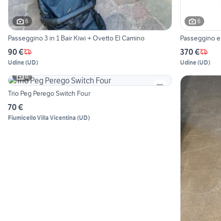
6
6
Passeggino 3 in 1 Bair Kiwi + Ovetto El Camino
Passeggino e
90 €
370 €
Udine
(
UD
)
Udine
(
UD
)
6
Trio Peg Perego Switch Four
70 €
Fiumicello Villa Vicentina
(
UD
)