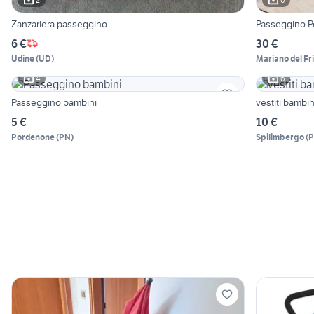
Zanzariera passeggino
Passeggino 
6 €
30 €
Udine
(
UD
)
Mariano del Fri
4
6
Passeggino bambini
vestiti bambi
5 €
10 €
Pordenone
(
PN
)
Spilimbergo
(