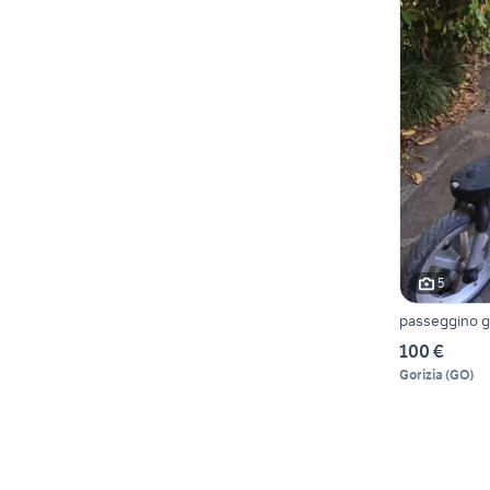
5
passeggino g
100 €
Gorizia
(
GO
)