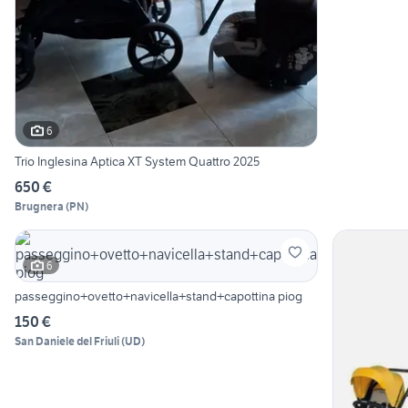
6
Trio Inglesina Aptica XT System Quattro 2025
650 €
Brugnera
(
PN
)
6
passeggino+ovetto+navicella+stand+capottina piog
150 €
San Daniele del Friuli
(
UD
)