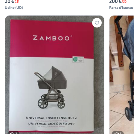
20 €
200 €
Udine
(
UD
)
Farra d'Isonzo
2
6