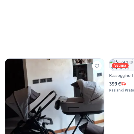
Vetrina
Passeggino T
399 €
Pasian di Prato