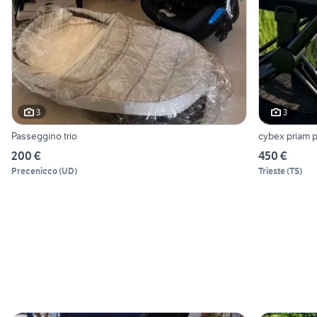
3
3
Passeggino trio
cybex priam p
200 €
450 €
Precenicco
(
UD
)
Trieste
(
TS
)