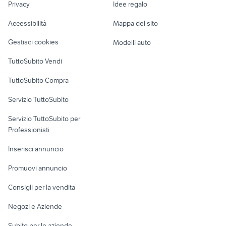
Privacy
Idee regalo
e provincia
Garage e box
galline animali Salerno provincia
barboncino toy nero
Caravan e Camper
Accessibilità
Mappa del sito
Loft, mansarde e
Veicoli commerciali
altro
Gestisci cookies
Modelli auto
Case vacanza
TuttoSubito Vendi
Uffici e Locali
TuttoSubito Compra
commerciali
Servizio TuttoSubito
elettronica
per la casa e la
sports e hobby
Servizio TuttoSubito per
persona
Informatica
Animali
Professionisti
Arredamento e
Console e
Accessori per
Casalinghi
Inserisci annuncio
Videogiochi
animali
Elettrodomestici
Promuovi annuncio
Audio/Video
Musica e Film
Giardino e Fai da te
Consigli per la vendita
Fotografia
Libri e Riviste
Abbigliamento e
Negozi e Aziende
Telefonia
Strumenti Musicali
Accessori
Subito per le aziende