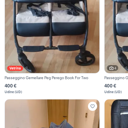
4
Vetrina
Passeggino Gemellare Peg Perego Book For Two
Passeggino G
400 €
400 €
Udine
(
UD
)
Udine
(
UD
)