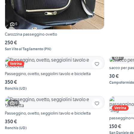
6
Carozzina passeggino ovetto
250 €
San Vito al Tagliamento
(
PN
)
2
Vetrina
sacco per pa
Passeggino, ovetto, seggiolini tavolo e bicicletta
30 €
350 €
Campoformido
Ronchis
(
UD
)
6
Vetrina
Passeggino, ovetto, seggiolini tavolo e bicicletta
passeggino+o
350 €
150 €
Ronchis
(
UD
)
San Daniele del