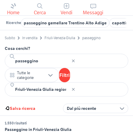
Home
Cerca
Vendi
Messaggi
passeggino gemellare Trentino Alto Adige
capottina
Ricerche
Subito
In vendita
Friuli-Venezia Giulia
passeggino
Cosa cerchi?
Tutte le
Filtri
categorie
Salva ricerca
Dal più recente
1.550 risultati
Passeggino in Friuli-Venezia Giulia