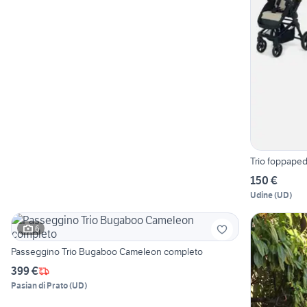
Trio foppaped
150 €
Udine
(
UD
)
6
Passeggino Trio Bugaboo Cameleon completo
399 €
Pasian di Prato
(
UD
)