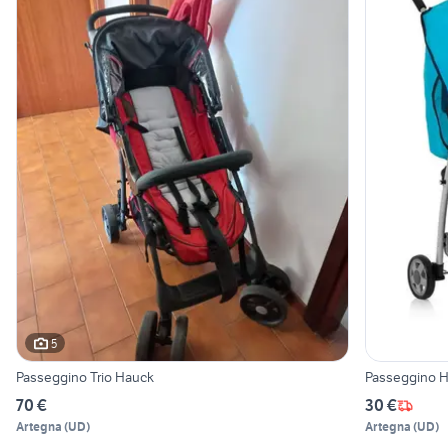
5
Passeggino Trio Hauck
Passeggino 
70 €
30 €
Artegna
(
UD
)
Artegna
(
UD
)