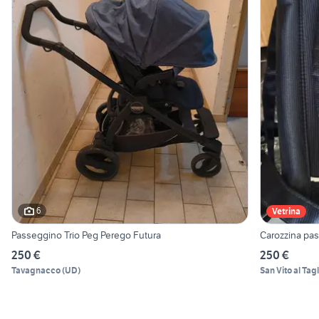
6
Vetrina
Passeggino Trio Peg Perego Futura
250 €
250 €
Tavagnacco
(
UD
)
San Vito al Ta