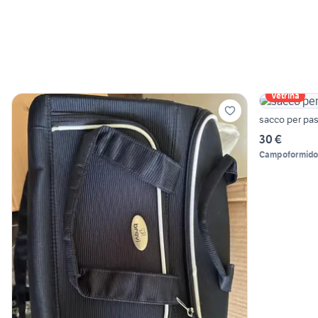
Vetrina
sacco per pa
30 €
Campoformido