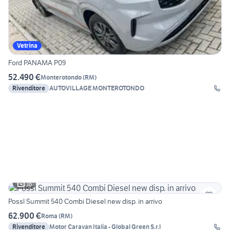
Vetrina
Ford PANAMA P09
52.490 €
Monterotondo
(
RM
)
Rivenditore
AUTOVILLAGE MONTEROTONDO
16
Possl Summit 540 Combi Diesel new disp. in arrivo
62.900 €
Roma
(
RM
)
Rivenditore
Motor Caravan Italia - Global Green S.r.l