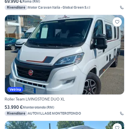
69.990 €
Roma
(
RM
)
Rivenditore
Motor Caravan Italia - Global Green S.r.l
Vetrina
Roller Team LIVINGSTONE DUO XL
53.990 €
Monterotondo
(
RM
)
Rivenditore
AUTOVILLAGE MONTEROTONDO