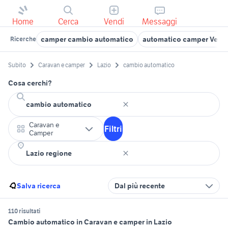
Home
Cerca
Vendi
Messaggi
camper cambio automatico
automatico camper Vene
Ricerche
Subito
Caravan e camper
Lazio
cambio automatico
Cosa cerchi?
Caravan e
Filtri
Camper
Salva ricerca
Dal più recente
110 risultati
Cambio automatico in Caravan e camper in Lazio