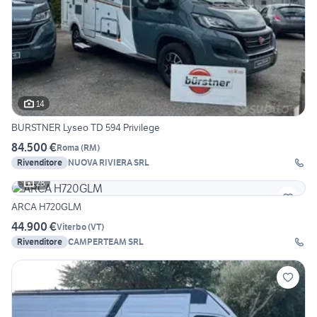
14
BURSTNER Lyseo TD 594 Privilege
84.500 €
Roma
(
RM
)
Rivenditore
NUOVA RIVIERA SRL
28
ARCA H720GLM
44.900 €
Viterbo
(
VT
)
Rivenditore
CAMPERTEAM SRL