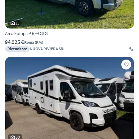
15
Arca Europa P 699 GLG
94.025 €
Roma
(
RM
)
Rivenditore
NUOVA RIVIERA SRL
30