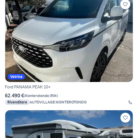
Vetrina
Ford PANAMA PEAK 10+
62.490 €
Monterotondo
(
RM
)
Rivenditore
AUTOVILLAGE MONTEROTONDO