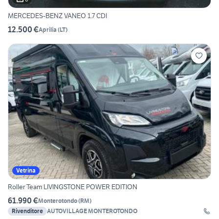
MERCEDES-BENZ VANEO 1.7 CDI
12.500 €
Aprilia
(
LT
)
Vetrina
Roller Team LIVINGSTONE POWER EDITION
61.990 €
Monterotondo
(
RM
)
Rivenditore
AUTOVILLAGE MONTEROTONDO