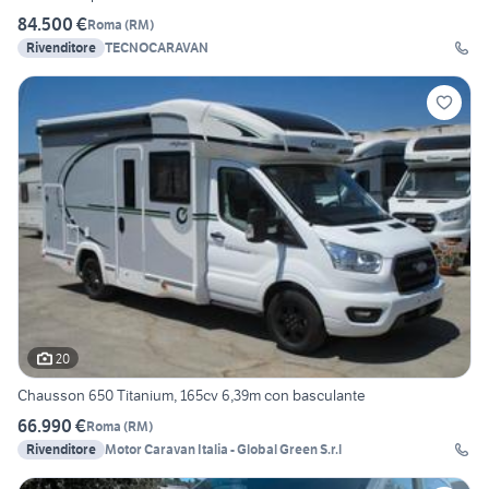
84.500 €
Roma
(
RM
)
Rivenditore
TECNOCARAVAN
20
Chausson 650 Titanium, 165cv 6,39m con basculante
66.990 €
Roma
(
RM
)
Rivenditore
Motor Caravan Italia - Global Green S.r.l