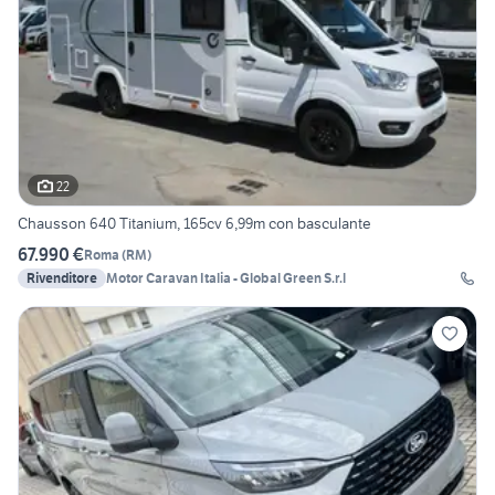
22
Chausson 640 Titanium, 165cv 6,99m con basculante
67.990 €
Roma
(
RM
)
Rivenditore
Motor Caravan Italia - Global Green S.r.l