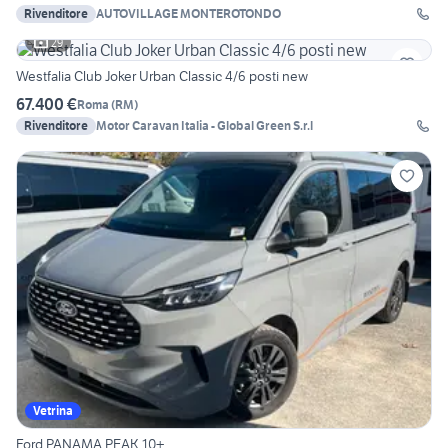
Rivenditore
AUTOVILLAGE MONTEROTONDO
29
Westfalia Club Joker Urban Classic 4/6 posti new
67.400 €
Roma
(
RM
)
Rivenditore
Motor Caravan Italia - Global Green S.r.l
Vetrina
Ford PANAMA PEAK 10+