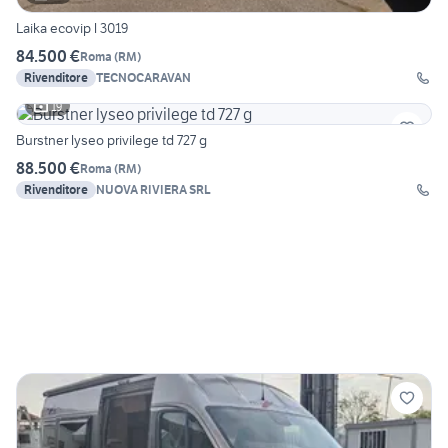
Laika ecovip l 3019
84.500 €
Roma
(
RM
)
Rivenditore
TECNOCARAVAN
19
Burstner lyseo privilege td 727 g
88.500 €
Roma
(
RM
)
Rivenditore
NUOVA RIVIERA SRL