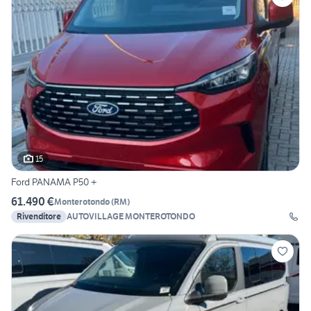
15
Ford PANAMA P50 +
61.490 €
Monterotondo
(
RM
)
Rivenditore
AUTOVILLAGE MONTEROTONDO