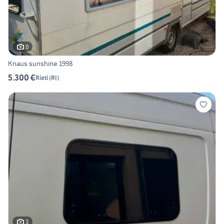
6
Knaus sunshine 1998
5.300 €
Rieti
(
RI
)
3