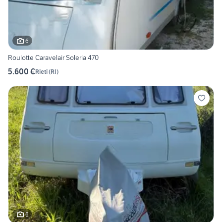
6
Roulotte Caravelair Soleria 470
5.600 €
Rieti
(
RI
)
6