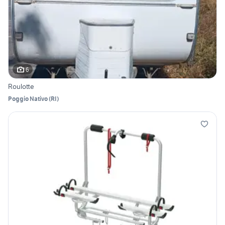
6
Roulotte
Poggio Nativo
(
RI
)