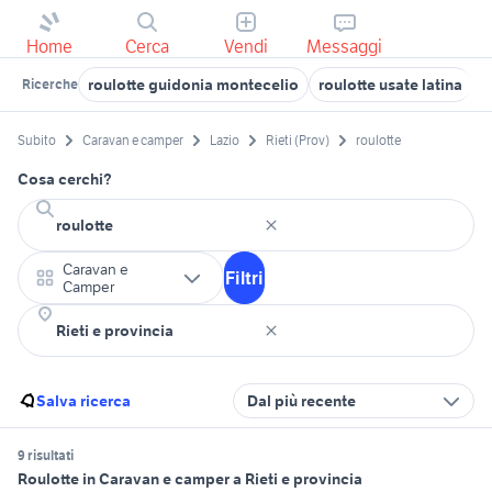
Home
Cerca
Vendi
Messaggi
roulotte guidonia montecelio
roulotte usate latina
r
Ricerche
Subito
Caravan e camper
Lazio
Rieti (Prov)
roulotte
Cosa cerchi?
Caravan e
Filtri
Camper
Salva ricerca
Dal più recente
9 risultati
Roulotte in Caravan e camper a Rieti e provincia