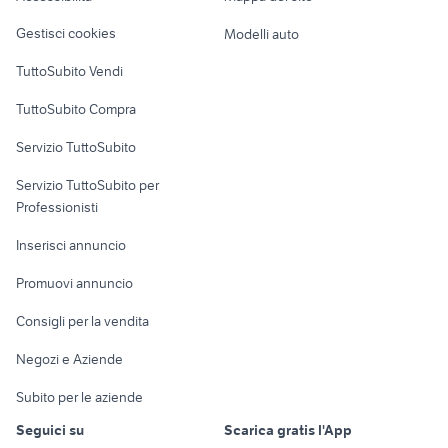
Veicoli commerciali
altro
Gestisci cookies
Modelli auto
Case vacanza
TuttoSubito Vendi
Uffici e Locali
TuttoSubito Compra
commerciali
Servizio TuttoSubito
elettronica
per la casa e la
sports e hobby
Servizio TuttoSubito per
persona
Informatica
Animali
Professionisti
Arredamento e
Console e
Accessori per
Casalinghi
Inserisci annuncio
Videogiochi
animali
Elettrodomestici
Promuovi annuncio
Audio/Video
Musica e Film
Giardino e Fai da te
Consigli per la vendita
Fotografia
Libri e Riviste
Abbigliamento e
Negozi e Aziende
Telefonia
Strumenti Musicali
Accessori
Subito per le aziende
Sports
Tutto per i bambini
Seguici su
Scarica gratis l'App
Biciclette