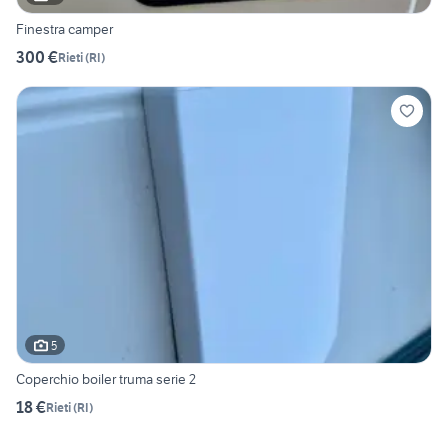
Finestra camper
300 €
Rieti
(
RI
)
5
Coperchio boiler truma serie 2
18 €
Rieti
(
RI
)