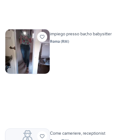
impiego presso bar,ho babysitter
Roma
(
RM
)
Come cameriere, receptionist