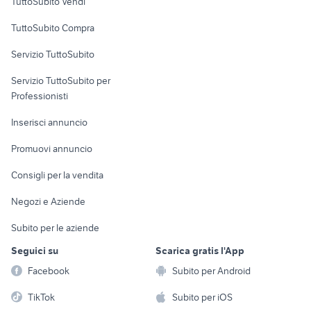
TuttoSubito Vendi
Uffici e Locali
TuttoSubito Compra
commerciali
Servizio TuttoSubito
elettronica
per la casa e la
sports e hobby
Servizio TuttoSubito per
persona
Informatica
Animali
Professionisti
Arredamento e
Console e
Accessori per
Casalinghi
Inserisci annuncio
Videogiochi
animali
Elettrodomestici
Promuovi annuncio
Audio/Video
Musica e Film
Giardino e Fai da te
Consigli per la vendita
Fotografia
Libri e Riviste
Abbigliamento e
Negozi e Aziende
Telefonia
Strumenti Musicali
Accessori
Subito per le aziende
Sports
Tutto per i bambini
Seguici su
Scarica gratis l'App
Biciclette
Facebook
Subito per Android
Collezionismo
TikTok
Subito per iOS