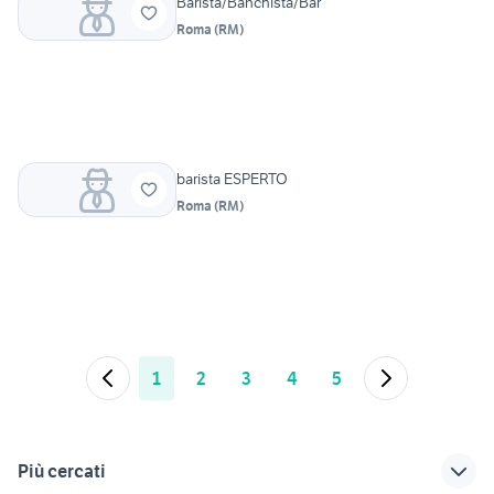
Barista/Banchista/Bar
Roma
(
RM
)
barista ESPERTO
Roma
(
RM
)
1
2
3
4
5
Più cercati