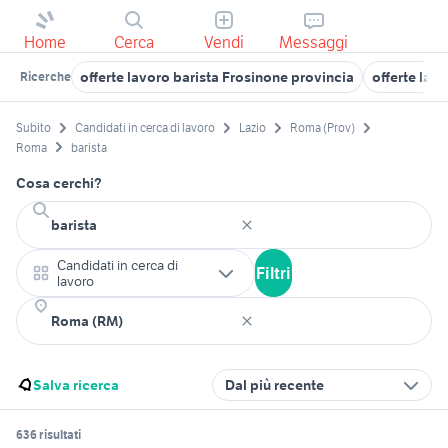
Home
Cerca
Vendi
Messaggi
offerte lavoro barista Frosinone provincia
offerte lav
Ricerche
Subito
Candidati in cerca di lavoro
Lazio
Roma (Prov)
Roma
barista
Cosa cerchi?
Candidati in cerca di
Filtri
lavoro
Salva ricerca
Dal più recente
636 risultati