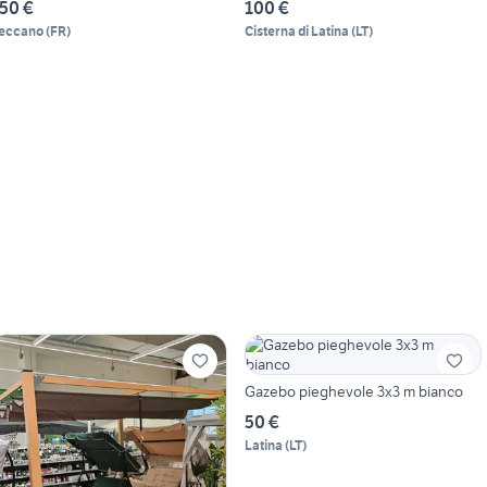
50 €
100 €
eccano
(
FR
)
Cisterna di Latina
(
LT
)
Gazebo pieghevole 3x3 m bianco
50 €
Latina
(
LT
)