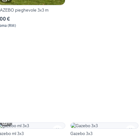
AZEBO pieghevole 3x3 m
00 €
oma
(
RM
)
6
azebo ml 3x3
Gazebo 3x3