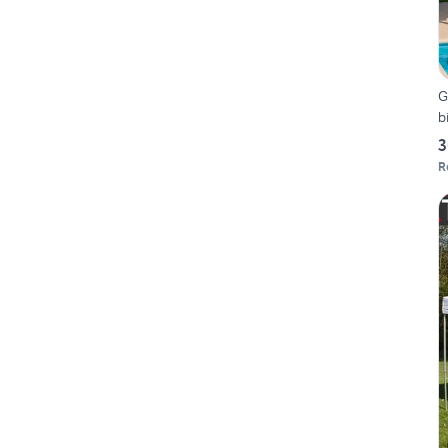
G
b
3
R