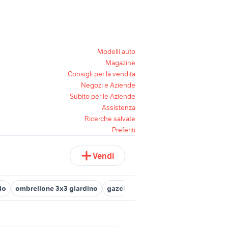
Modelli auto
Magazine
Consigli per la vendita
Negozi e Aziende
Subito per le Aziende
Assistenza
Ricerche salvate
Preferiti
Vendi
io
ombrellone 3x3 giardino
gazebo usato lombardia
gazebo 3