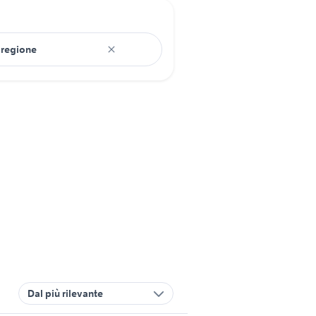
Dal più rilevante