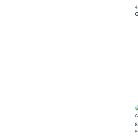
4
G
G
8
R