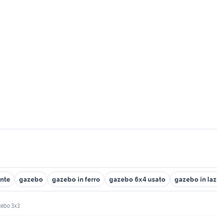
nte
gazebo
gazebo in ferro
gazebo 6x4 usato
gazebo in laz
zebo 3x3