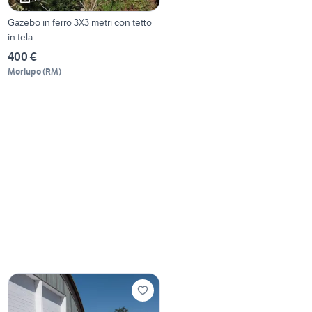
Gazebo in ferro 3X3 metri con tetto
in tela
400 €
Morlupo
(
RM
)