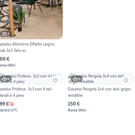
3
azebo Alluminio Effetto Legno
eak 3x3 Telo sc
00 €
oma
(
RM
)
6
6
azebo Profess. 3x3 con 4 teli
Gazebo Pergola 3x4 con telo grigio
aterali e 4 pesi
retrattile
99 €
150 €
iterbo
(
VT
)
Roma
(
RM
)