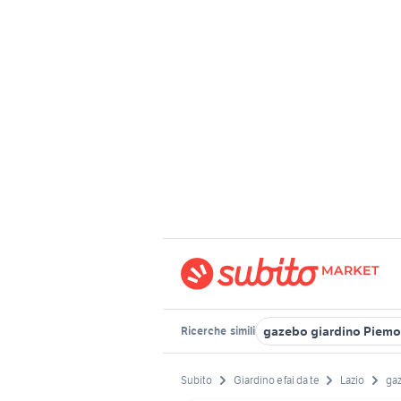
gazebo giardino Piemo
Ricerche
simili
Subito
Giardino e fai da te
Lazio
ga