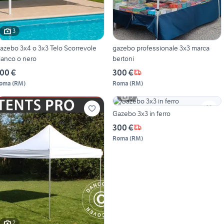
3
azebo 3x4 o 3x3 Telo Scorrevole
gazebo professionale 3x3 marca
ianco o nero
bertoni
00 €
300 €
oma
(
RM
)
Roma
(
RM
)
5
Gazebo 3x3 in ferro
300 €
Roma
(
RM
)
2