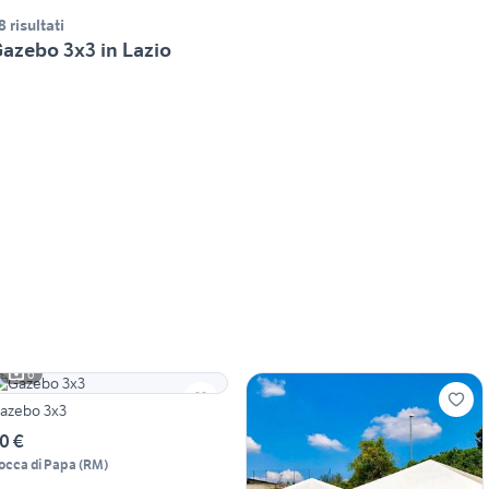
8 risultati
azebo 3x3 in Lazio
6
azebo 3x3
0 €
occa di Papa
(
RM
)