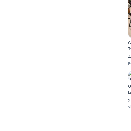
G
T
4
R
G
l
2
V