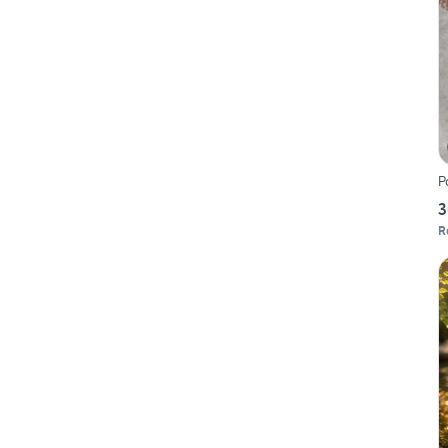
P
3
R