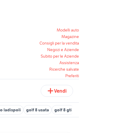
Modelli auto
Magazine
Consigli per la vendita
Negozi e Aziende
Subito per le Aziende
Assistenza
Ricerche salvate
Preferiti
Vendi
o ladispoli
golf 8 usata
golf 8 gti
auto usate mantova
campe