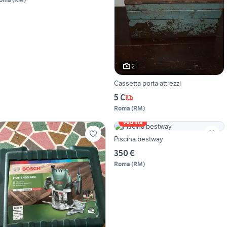
2
Cassetta porta attrezzi
5 €
Roma
(
RM
)
Vetrina
Piscina bestway
350 €
Roma
(
RM
)