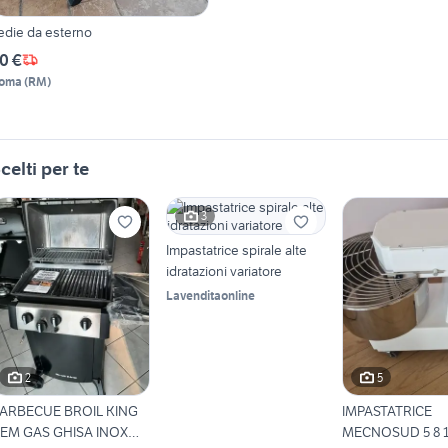
edie da esterno
0 €
oma
(
RM
)
celti per te
3
Impastatrice spirale alte
idratazioni variatore
Lavenditaonline
2
5
ARBECUE BROIL KING
IMPASTATRICE
EM GAS GHISA INOX
MECNOSUD 5 8 12