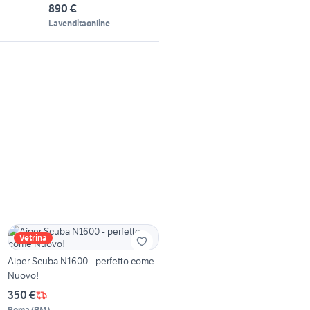
890 €
Lavenditaonline
Vetrina
Aiper Scuba N1600 - perfetto come
Nuovo!
350 €
Roma
(
RM
)