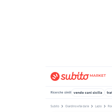
vendo cani sicilia
tra
Ricerche
simili
Subito
Giardino e fai da te
Lazio
Ro