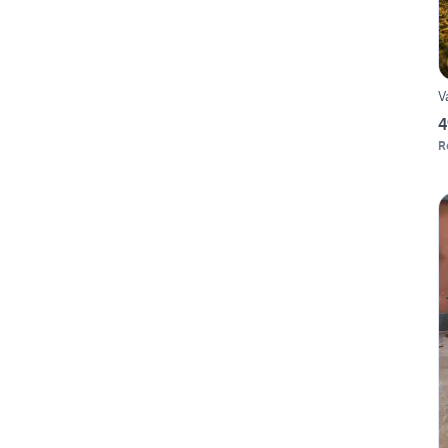
V
4
R