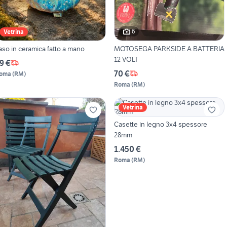
6
Vetrina
aso in ceramica fatto a mano
MOTOSEGA PARKSIDE A BATTERIA
12 VOLT
9 €
70 €
oma
(
RM
)
Roma
(
RM
)
Vetrina
Casette in legno 3x4 spessore
28mm
1.450 €
Roma
(
RM
)