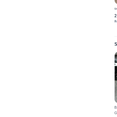
s
2
R
S
B
G