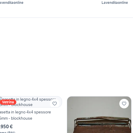
SATO FIERA
38 44 60 80 100
avenditaonline
Lavenditaonline
Vetrina
asetta in legno 4x4 spessore
5mm - blockhouse
.950 €
oma
(
RM
)