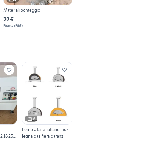
Materiali ponteggio
30 €
Roma
(
RM
)
6
Forno alfa refrattario inox
 18 25
legna gas fiera garanz