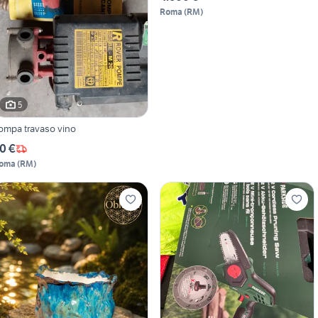
Roma
(
RM
)
5
ompa travaso vino
0 €
oma
(
RM
)