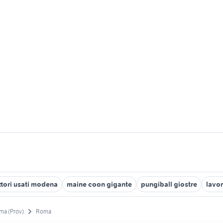
ttori usati modena
maine coon gigante
pungiball giostre
lavor
ma (Prov)
Roma