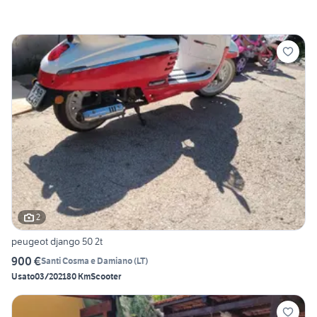
2
peugeot django 50 2t
900 €
Santi Cosma e Damiano
(
LT
)
Usato
03/2021
80 Km
Scooter