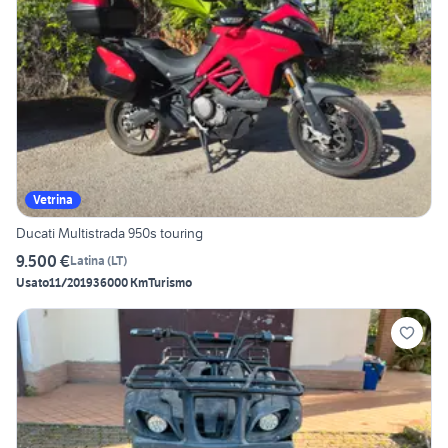
Vetrina
Ducati Multistrada 950s touring
9.500 €
Latina
(
LT
)
Usato
11/2019
36000 Km
Turismo