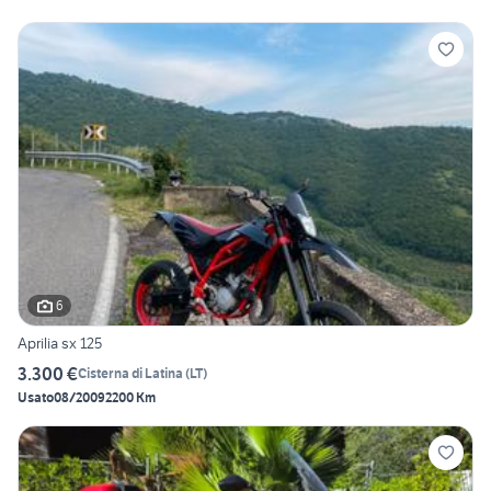
6
Aprilia sx 125
3.300 €
Cisterna di Latina
(
LT
)
Usato
08/2009
2200 Km