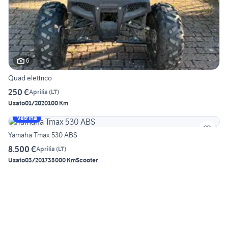
6
Quad elettrico
250 €
Aprilia
(
LT
)
Usato
01/2020
100 Km
Vetrina
Yamaha Tmax 530 ABS
8.500 €
Aprilia
(
LT
)
Usato
03/2017
35000 Km
Scooter