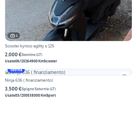
4
Scooter kymco agility s 125
2.000 €
Sonnino
(
LT
)
Usato
06/2026
4900 Km
Scooter
Vetrina
Ninja 636 ( finanziamento)
3.500 €
Spigno Saturnia
(
LT
)
Usato
03/2005
38000 Km
Sport