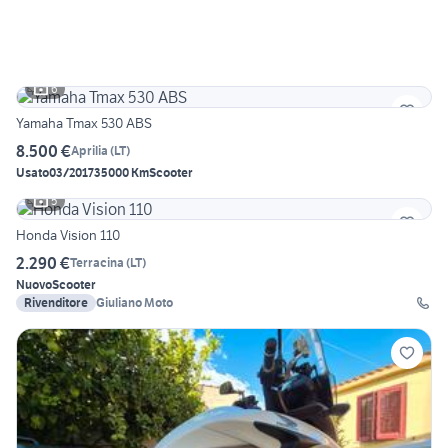
6
Yamaha Tmax 530 ABS
8.500 €
Aprilia
(
LT
)
Usato
03/2017
35000 Km
Scooter
5
Honda Vision 110
2.290 €
Terracina
(
LT
)
Nuovo
Scooter
Rivenditore
Giuliano Moto