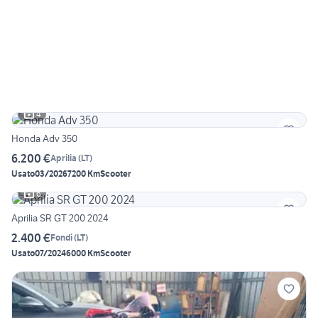
4
Honda Adv 350
6.200 €
Aprilia
(
LT
)
Usato
03/2026
7200 Km
Scooter
6
Aprilia SR GT 200 2024
2.400 €
Fondi
(
LT
)
Usato
07/2024
6000 Km
Scooter