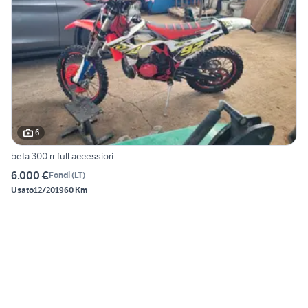
6
beta 300 rr full accessiori
6.000 €
Fondi
(
LT
)
Usato
12/2019
60 Km