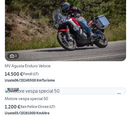
3
MV Agusta Enduro Veloce
14.500 €
Fondi
(
LT
)
Usato
06/2024
5500 Km
Turismo
3
Motore vespa special 50
1.200 €
San Felice Circeo
(
LT
)
Usato
03/2026
1000 Km
Altro