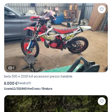
6
beta 300 rr 2019 full accessiori prezzo tratabile
6.000 €
Fondi
(
LT
)
Usato
12/2019
60 Km
Cross / Enduro