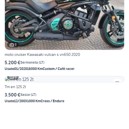
6
moto cruiser Kawasaki vulcan s vn650 2020
5.200 €
Sermoneta
(
LT
)
Usato
01/2020
18000 Km
Custom / Café racer
6
Tm en 125 2t
3.500 €
Sezze
(
LT
)
Usato
12/2003
1000 Km
Cross / Enduro