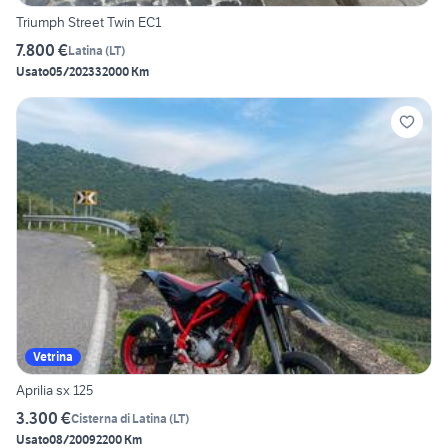
Triumph Street Twin EC1
7.800 €
Latina
(
LT
)
Usato
05/2023
32000 Km
Vetrina
Aprilia sx 125
3.300 €
Cisterna di Latina
(
LT
)
Usato
08/2009
2200 Km