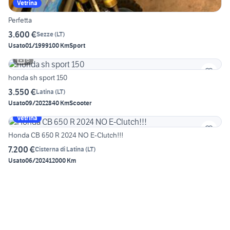
Vetrina
Perfetta
3.600 €
Sezze
(
LT
)
Usato
01/1999
100 Km
Sport
6
honda sh sport 150
3.550 €
Latina
(
LT
)
Usato
09/2022
840 Km
Scooter
Vetrina
Honda CB 650 R 2024 NO E-Clutch!!!
7.200 €
Cisterna di Latina
(
LT
)
Usato
06/2024
12000 Km