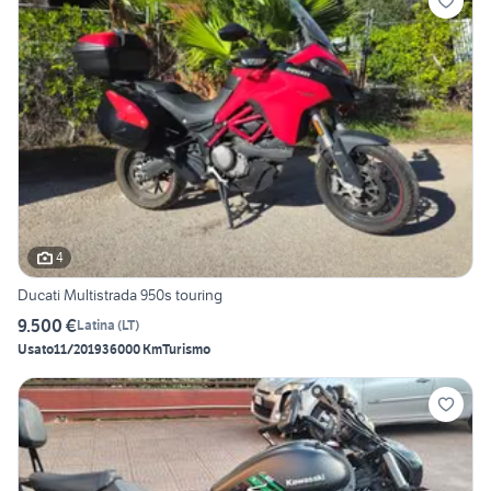
4
Ducati Multistrada 950s touring
9.500 €
Latina
(
LT
)
Usato
11/2019
36000 Km
Turismo