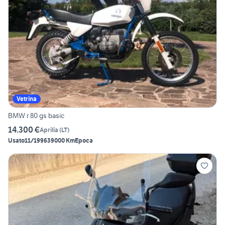
Vetrina
BMW r 80 gs basic
14.300 €
Aprilia
(
LT
)
Usato
11/1996
39000 Km
Epoca