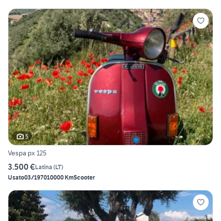
5
Vespa px 125
3.500 €
Latina
(
LT
)
Usato
03/1970
10000 Km
Scooter