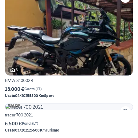
6
BMW S1000XR
18.000 €
Gaeta
(
LT
)
Usato
04/2025
5800 Km
Sport
5
tracer 700 2021
6.500 €
Fondi
(
LT
)
Usato
03/2021
25500 Km
Turismo