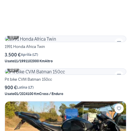
3
1991 Honda Africa Twin
3.500 €
Aprilia
(
LT
)
Usato
11/1991
102000 Km
Altro
4
Pit bike CVM Batman 150cc
900 €
Latina
(
LT
)
Usato
01/2024
100 Km
Cross / Enduro