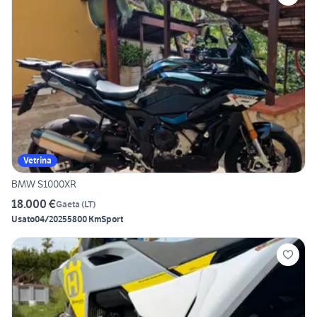
Vetrina
BMW S1000XR
18.000 €
Gaeta
(
LT
)
Usato
04/2025
5800 Km
Sport