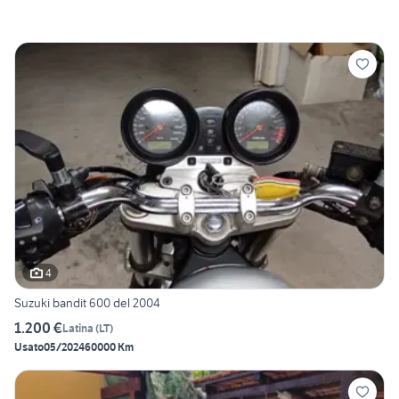
4
Suzuki bandit 600 del 2004
1.200 €
Latina
(
LT
)
Usato
05/2024
60000 Km