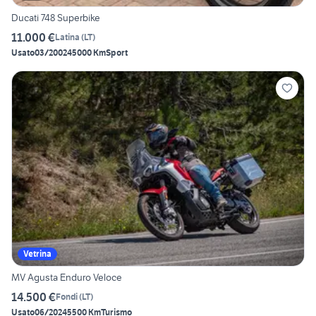
Ducati 748 Superbike
11.000 €
Latina
(
LT
)
Usato
03/2002
45000 Km
Sport
Vetrina
MV Agusta Enduro Veloce
14.500 €
Fondi
(
LT
)
Usato
06/2024
5500 Km
Turismo