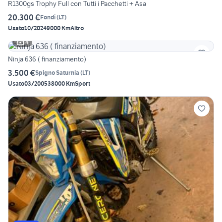
R1300gs Trophy Full con Tutti i Pacchetti + Asa
20.300 €
Fondi
(
LT
)
Usato
10/2024
9000 Km
Altro
4
Ninja 636 ( finanziamento)
3.500 €
Spigno Saturnia
(
LT
)
Usato
03/2005
38000 Km
Sport