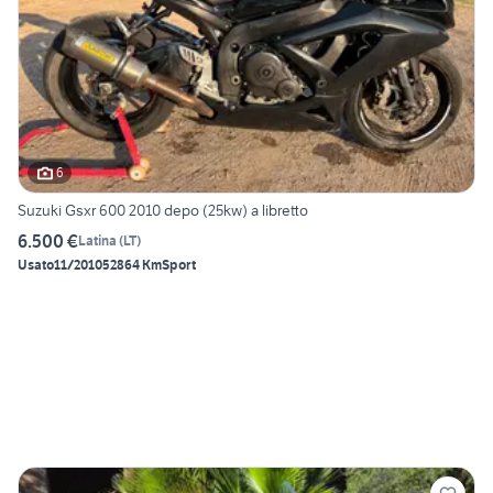
6
Suzuki Gsxr 600 2010 depo (25kw) a libretto
6.500 €
Latina
(
LT
)
Usato
11/2010
52864 Km
Sport