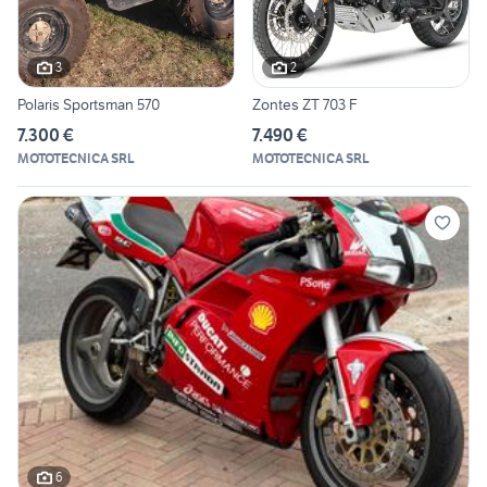
3
2
Polaris Sportsman 570
Zontes ZT 703 F
7.300 €
7.490 €
MOTOTECNICA SRL
MOTOTECNICA SRL
6