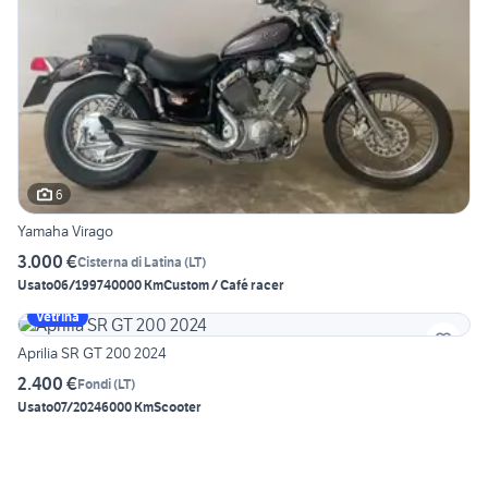
6
Yamaha Virago
3.000 €
Cisterna di Latina
(
LT
)
Usato
06/1997
40000 Km
Custom / Café racer
Vetrina
Aprilia SR GT 200 2024
2.400 €
Fondi
(
LT
)
Usato
07/2024
6000 Km
Scooter