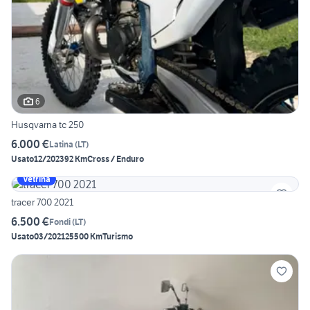
6
Husqvarna tc 250
6.000 €
Latina
(
LT
)
Usato
12/2023
92 Km
Cross / Enduro
Vetrina
tracer 700 2021
6.500 €
Fondi
(
LT
)
Usato
03/2021
25500 Km
Turismo