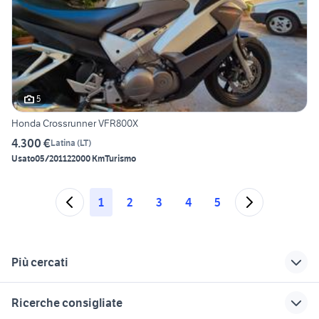
5
Honda Crossrunner VFR800X
4.300 €
Latina
(
LT
)
Usato
05/2011
22000 Km
Turismo
1
2
3
4
5
Più cercati
Correlati
Richerche simili
Suggerimenti
Ricerche consigliate
moto usate priverno
moto usate gallese
scarico ktm