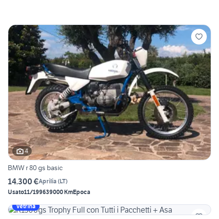
4
BMW r 80 gs basic
14.300 €
Aprilia
(
LT
)
Usato
11/1996
39000 Km
Epoca
Vetrina