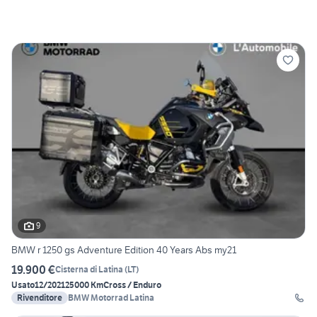
9
BMW r 1250 gs Adventure Edition 40 Years Abs my21
19.900 €
Cisterna di Latina
(
LT
)
Usato
12/2021
25000 Km
Cross / Enduro
Rivenditore
BMW Motorrad Latina