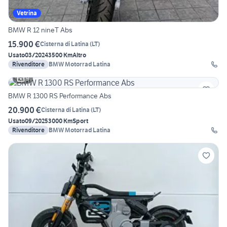
Vetrina
BMW R 12 nineT Abs
15.900 €
Cisterna di Latina
(
LT
)
Usato
03/2024
3500 Km
Altro
Rivenditore
BMW Motorrad Latina
9
BMW R 1300 RS Performance Abs
20.900 €
Cisterna di Latina
(
LT
)
Usato
09/2025
3000 Km
Sport
Rivenditore
BMW Motorrad Latina