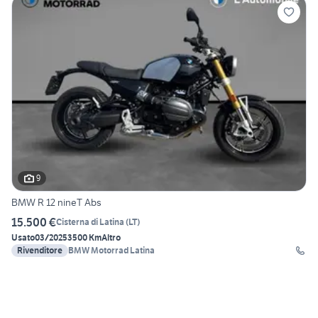
9
BMW R 12 nineT Abs
15.500 €
Cisterna di Latina
(
LT
)
Usato
03/2025
3500 Km
Altro
Rivenditore
BMW Motorrad Latina