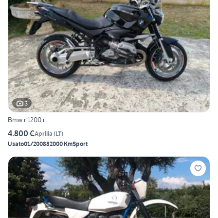
3
Bmw r 1200 r
4.800 €
Aprilia
(
LT
)
Usato
01/2008
82000 Km
Sport