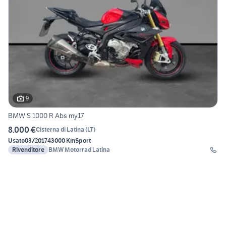
9
BMW S 1000 R Abs my17
8.000 €
Cisterna di Latina
(
LT
)
Usato
03/2017
43000 Km
Sport
Rivenditore
BMW Motorrad Latina