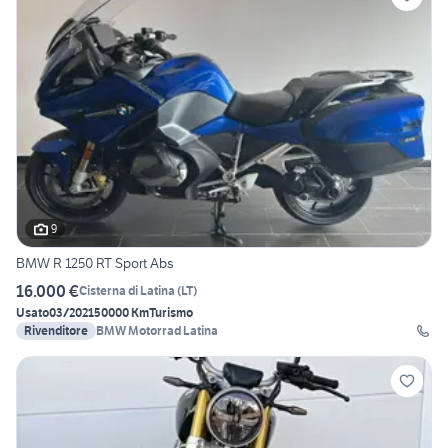
9
BMW R 1250 RT Sport Abs
16.000 €
Cisterna di Latina
(
LT
)
Usato
03/2021
50000 Km
Turismo
Rivenditore
BMW Motorrad Latina