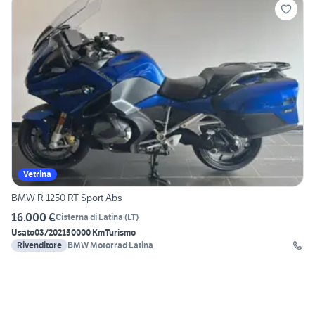
Vetrina
BMW R 1250 RT Sport Abs
16.000 €
Cisterna di Latina
(
LT
)
Usato
03/2021
50000 Km
Turismo
Rivenditore
BMW Motorrad Latina