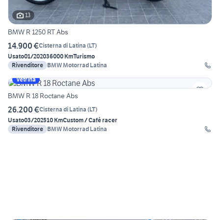
13
BMW R 1250 RT Abs
14.900 €
Cisterna di Latina
(
LT
)
Usato
01/2020
36000 Km
Turismo
Rivenditore
BMW Motorrad Latina
Vetrina
BMW R 18 Roctane Abs
26.200 €
Cisterna di Latina
(
LT
)
Usato
03/2025
10 Km
Custom / Café racer
Rivenditore
BMW Motorrad Latina