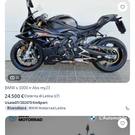
10
BMW s 1000 rr Abs my23
24.500 €
Cisterna di Latina
(
LT
)
Usato
07/2024
70 Km
Sport
Rivenditore
BMW Motorrad Latina