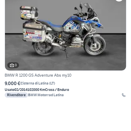
9
BMW R 1200 GS Adventure Abs my10
9.000 €
Cisterna di Latina
(
LT
)
Usato
02/2014
102000 Km
Cross / Enduro
Rivenditore
BMW Motorrad Latina