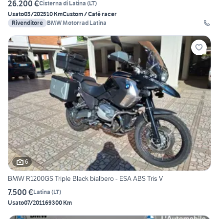
26.200 €
Cisterna di Latina
(
LT
)
Usato
03/2025
10 Km
Custom / Café racer
Rivenditore
BMW Motorrad Latina
6
BMW R1200GS Triple Black bialbero - ESA ABS Tris V
7.500 €
Latina
(
LT
)
Usato
07/2011
69300 Km