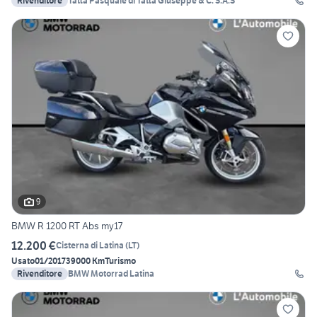
Rivenditore
Tatta Pasquale di Tatta Giuseppe & C. S.A.S
9
BMW R 1200 RT Abs my17
12.200 €
Cisterna di Latina
(
LT
)
Usato
01/2017
39000 Km
Turismo
Rivenditore
BMW Motorrad Latina