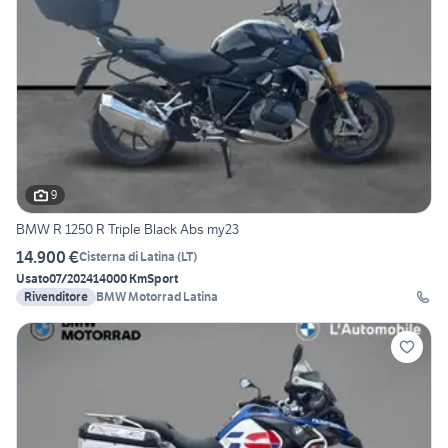
9
BMW R 1250 R Triple Black Abs my23
14.900 €
Cisterna di Latina
(
LT
)
Usato
07/2024
14000 Km
Sport
Rivenditore
BMW Motorrad Latina