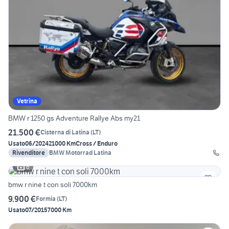
Vetrina
BMW r 1250 gs Adventure Rallye Abs my21
21.500 €
Cisterna di Latina
(
LT
)
Usato
06/2024
21000 Km
Cross / Enduro
Rivenditore
BMW Motorrad Latina
6
bmw r nine t con soli 7000km
9.900 €
Formia
(
LT
)
Usato
07/2015
7000 Km