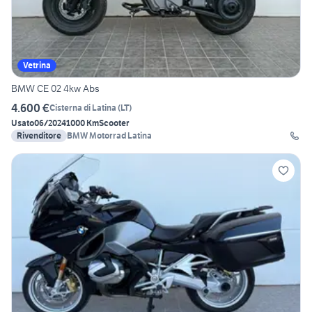
Vetrina
BMW CE 02 4kw Abs
4.600 €
Cisterna di Latina
(
LT
)
Usato
06/2024
1000 Km
Scooter
Rivenditore
BMW Motorrad Latina