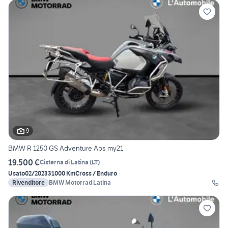
9
BMW R 1250 GS Adventure Abs my21
19.500 €
Cisterna di Latina
(
LT
)
Usato
02/2023
31000 Km
Cross / Enduro
Rivenditore
BMW Motorrad Latina