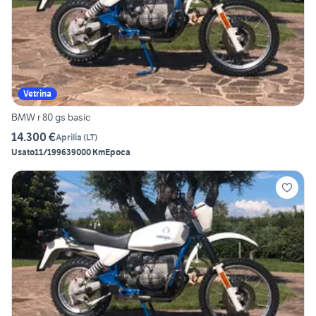
Vetrina
BMW r 80 gs basic
14.300 €
Aprilia
(
LT
)
Usato
11/1996
39000 Km
Epoca