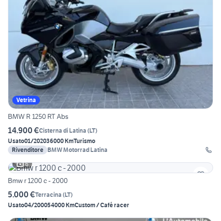
Vetrina
BMW R 1250 RT Abs
14.900 €
Cisterna di Latina
(
LT
)
Usato
01/2020
36000 Km
Turismo
Rivenditore
BMW Motorrad Latina
6
Bmw r 1200 c - 2000
5.000 €
Terracina
(
LT
)
Usato
04/2000
54000 Km
Custom / Café racer