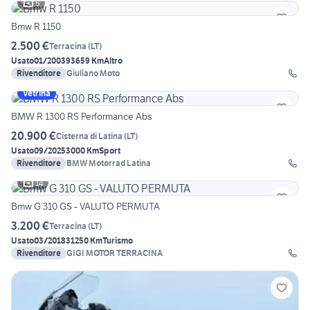
5
Bmw R 1150
2.500 €
Terracina
(
LT
)
Usato
01/2003
93659 Km
Altro
Rivenditore
Giuliano Moto
Vetrina
BMW R 1300 RS Performance Abs
20.900 €
Cisterna di Latina
(
LT
)
Usato
09/2025
3000 Km
Sport
Rivenditore
BMW Motorrad Latina
14
Bmw G 310 GS - VALUTO PERMUTA
3.200 €
Terracina
(
LT
)
Usato
03/2018
31250 Km
Turismo
Rivenditore
GIGI MOTOR TERRACINA