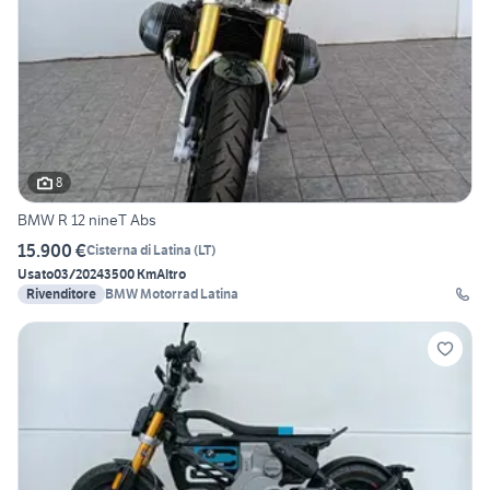
8
BMW R 12 nineT Abs
15.900 €
Cisterna di Latina
(
LT
)
Usato
03/2024
3500 Km
Altro
Rivenditore
BMW Motorrad Latina