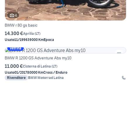
4
BMW r 80 gs basic
14.300 €
Aprilia
(
LT
)
Usato
11/1996
39000 Km
Epoca
Vetrina
BMW R 1200 GS Adventure Abs my10
11.000 €
Cisterna di Latina
(
LT
)
Usato
01/2017
80000 Km
Cross / Enduro
Rivenditore
BMW Motorrad Latina