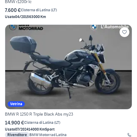
BMW r1200r lc
7.600 €
Cisterna di Latina
(
LT
)
Usato
04/2015
63000 Km
Vetrina
BMW R 1250 R Triple Black Abs my23
14.900 €
Cisterna di Latina
(
LT
)
Usato
07/2024
14000 Km
Sport
Rivenditore
BMW Motorrad Latina