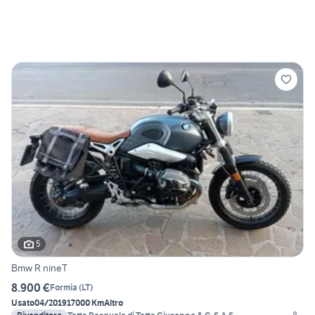
5
Bmw R nineT
8.900 €
Formia
(
LT
)
Usato
04/2019
17000 Km
Altro