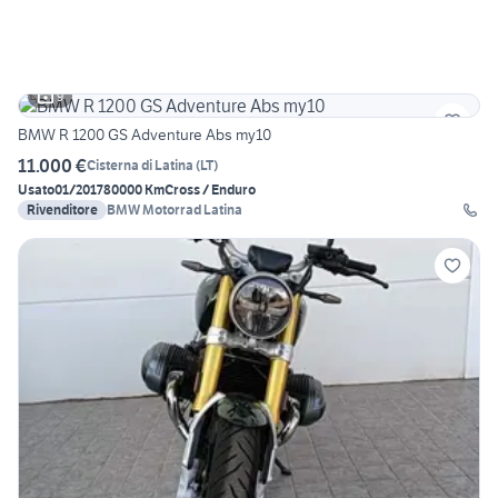
9
BMW R 1200 GS Adventure Abs my10
11.000 €
Cisterna di Latina
(
LT
)
Usato
01/2017
80000 Km
Cross / Enduro
Rivenditore
BMW Motorrad Latina