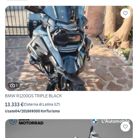
6
BMW R1200GS TRIPLE BLACK
13.333 €
Cisterna di Latina
(
LT
)
Usato
04/2018
69000 Km
Turismo