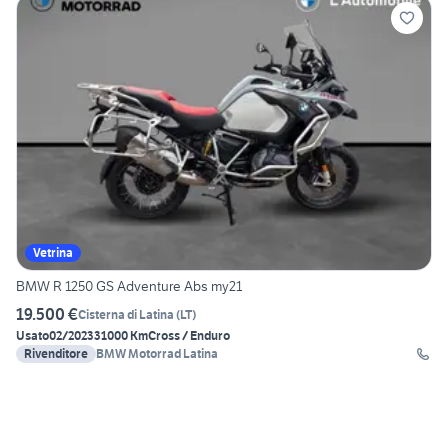
Vetrina
BMW R 1250 GS Adventure Abs my21
19.500 €
Cisterna di Latina
(
LT
)
Usato
02/2023
31000 Km
Cross / Enduro
Rivenditore
BMW Motorrad Latina