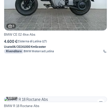
8
BMW CE 02 4kw Abs
4.600 €
Cisterna di Latina
(
LT
)
Usato
06/2024
1000 Km
Scooter
Rivenditore
BMW Motorrad Latina
13
BMW R 18 Roctane Abs