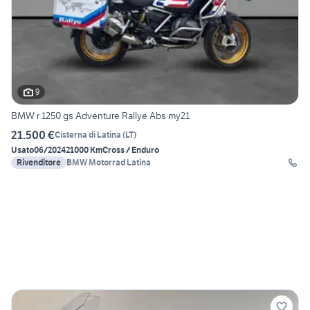
9
BMW r 1250 gs Adventure Rallye Abs my21
21.500 €
Cisterna di Latina
(
LT
)
Usato
06/2024
21000 Km
Cross / Enduro
Rivenditore
BMW Motorrad Latina