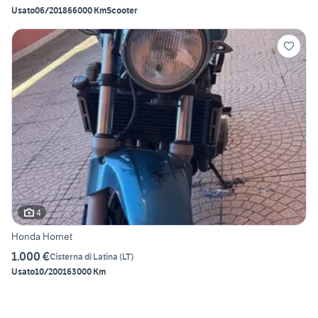
Usato
06/2018
66000 Km
Scooter
4
Honda Hornet
1.000 €
Cisterna di Latina
(
LT
)
Usato
10/2001
63000 Km