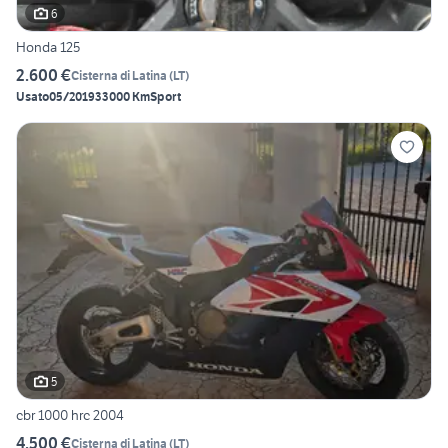
6
Honda 125
2.600 €
Cisterna di Latina
(
LT
)
Usato
05/2019
33000 Km
Sport
5
cbr 1000 hrc 2004
4.500 €
Cisterna di Latina
(
LT
)