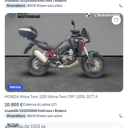
Usato
08/2020
30000 Km
Cross / Enduro
Rivenditore
BMW Motorrad Latina
Vetrina
HONDA Africa Twin 1100 Africa Twin CRF 1100L DCT A
10.900 €
Cisterna di Latina
(
LT
)
Usato
08/2020
30000 Km
Cross / Enduro
Rivenditore
BMW Motorrad Latina
6