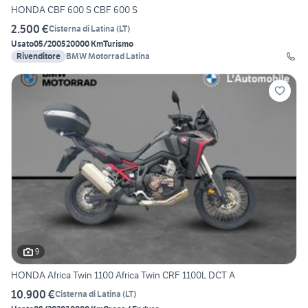
HONDA CBF 600 S CBF 600 S
2.500 €
Cisterna di Latina
(
LT
)
Usato
05/2005
20000 Km
Turismo
Rivenditore
BMW Motorrad Latina
9
HONDA Africa Twin 1100 Africa Twin CRF 1100L DCT A
10.900 €
Cisterna di Latina
(
LT
)