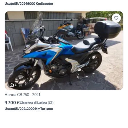
Usato
05/2024
6000 Km
Scooter
4
Honda CB 750 - 2021
9.700 €
Cisterna di Latina
(
LT
)
Usato
05/2021
2000 Km
Turismo