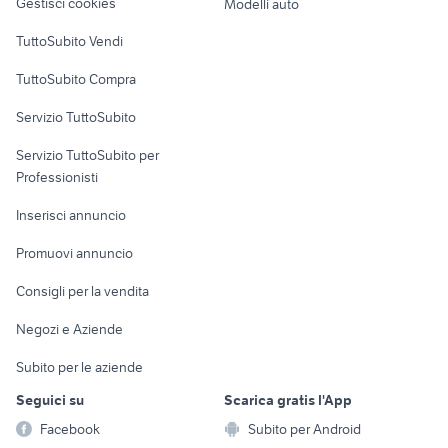
Gestisci cookies
Modelli auto
Case vacanza
TuttoSubito Vendi
Uffici e Locali
TuttoSubito Compra
commerciali
Servizio TuttoSubito
elettronica
per la casa e la
sports e hobby
Servizio TuttoSubito per
persona
Informatica
Animali
Professionisti
Arredamento e
Console e
Accessori per
Casalinghi
Inserisci annuncio
Videogiochi
animali
Elettrodomestici
Promuovi annuncio
Audio/Video
Musica e Film
Giardino e Fai da te
Consigli per la vendita
Fotografia
Libri e Riviste
Abbigliamento e
Negozi e Aziende
Telefonia
Strumenti Musicali
Accessori
Subito per le aziende
Sports
Tutto per i bambini
Seguici su
Scarica gratis l'App
Biciclette
Facebook
Subito per Android