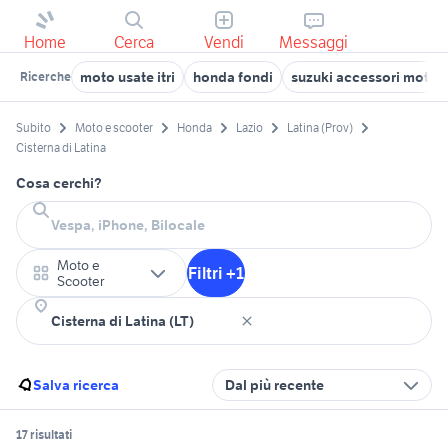
Home
Cerca
Vendi
Messaggi
moto usate itri
honda fondi
suzuki accessori moto L
Ricerche
Subito
Moto e scooter
Honda
Lazio
Latina (Prov)
Cisterna di Latina
Cosa cerchi?
Moto e
Filtri +1
Scooter
Salva ricerca
Dal più recente
17 risultati