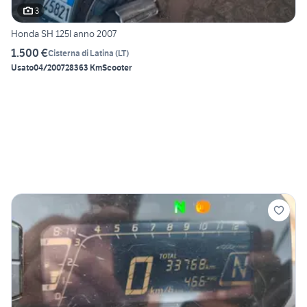
3
Honda SH 125I anno 2007
1.500 €
Cisterna di Latina
(
LT
)
Usato
04/2007
28363 Km
Scooter