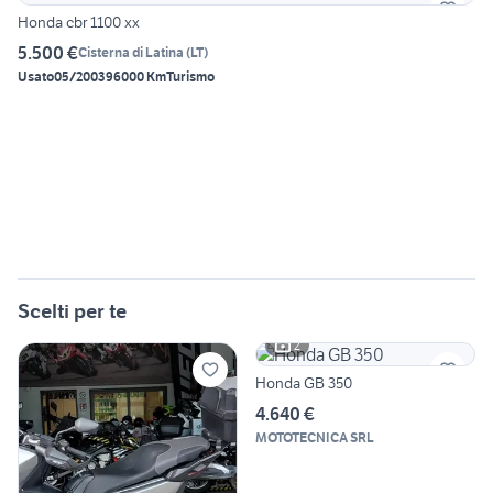
Honda cbr 1100 xx
5.500 €
Cisterna di Latina
(
LT
)
Usato
05/2003
96000 Km
Turismo
Scelti per te
2
Honda GB 350
4.640 €
MOTOTECNICA SRL