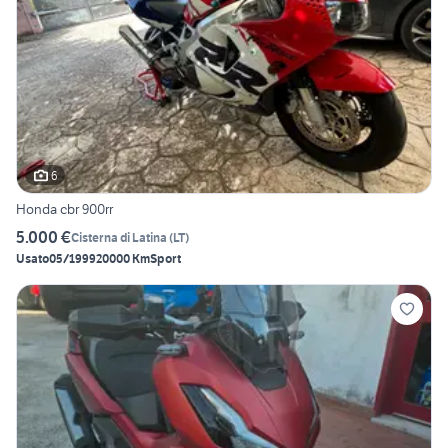
6
Honda cbr 900rr
5.000 €
Cisterna di Latina
(
LT
)
Usato
05/1999
20000 Km
Sport