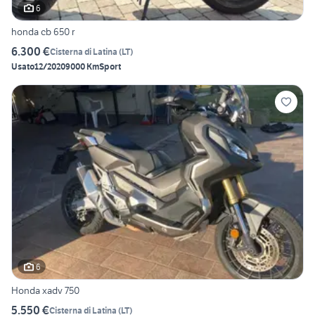
6
honda cb 650 r
6.300 €
Cisterna di Latina
(
LT
)
Usato
12/2020
9000 Km
Sport
6
Honda xadv 750
5.550 €
Cisterna di Latina
(
LT
)