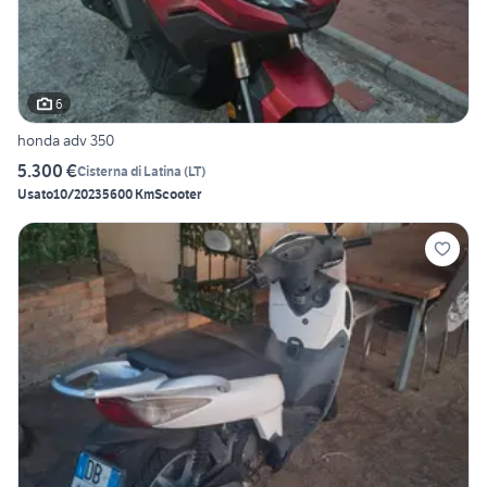
6
honda adv 350
5.300 €
Cisterna di Latina
(
LT
)
Usato
10/2023
5600 Km
Scooter