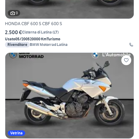
9
HONDA CBF 600 S CBF 600 S
2.500 €
Cisterna di Latina
(
LT
)
Usato
05/2005
20000 Km
Turismo
Rivenditore
BMW Motorrad Latina
Vetrina