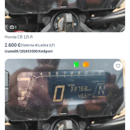
6
Honda CB 125 R
2.600 €
Cisterna di Latina
(
LT
)
Usato
05/2019
33000 Km
Sport