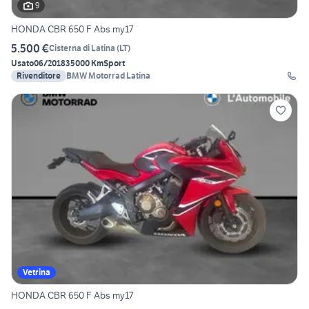
9
HONDA CBR 650 F Abs my17
5.500 €
Cisterna di Latina
(
LT
)
Usato
06/2018
35000 Km
Sport
Rivenditore
BMW Motorrad Latina
Vetrina
HONDA CBR 650 F Abs my17