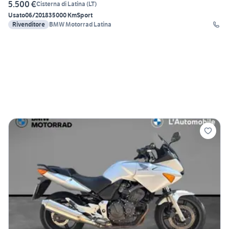
5.500 €
Cisterna di Latina
(
LT
)
Usato
06/2018
35000 Km
Sport
Rivenditore
BMW Motorrad Latina