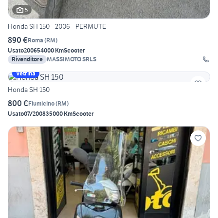
5
Honda SH 150 - 2006 - PERMUTE
890 €
Roma
(
RM
)
Usato
2006
54000 Km
Scooter
Rivenditore
MASSIMOTO SRLS
Vetrina
Honda SH 150
800 €
Fiumicino
(
RM
)
Usato
07/2008
35000 Km
Scooter