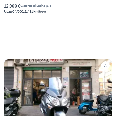
12.000 €
Cisterna di Latina
(
LT
)
Usato
04/2001
21491 Km
Sport