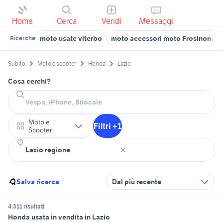
Home
Cerca
Vendi
Messaggi
moto usate viterbo
moto accessori moto Frosinone p
Ricerche
Subito
Moto e scooter
Honda
Lazio
Cosa cerchi?
Moto e
Filtri +1
Scooter
Salva ricerca
Dal più recente
4.311 risultati
Honda usata in vendita in Lazio