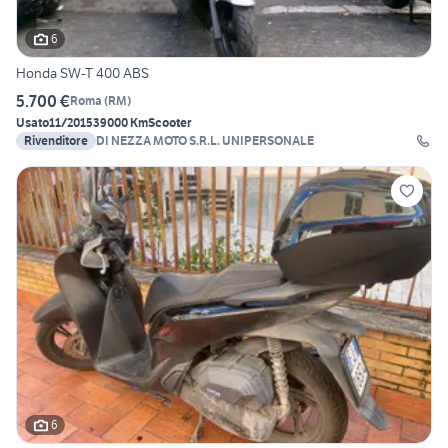
6
Honda SW-T 400 ABS
5.700 €
Roma
(
RM
)
Usato
11/2015
39000 Km
Scooter
Rivenditore
DI NEZZA MOTO S.R.L. UNIPERSONALE
6