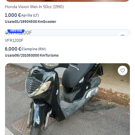
Honda Vision Met-In 50cc (1990)
1.000 €
Aprilia
(
LT
)
Usato
01/1990
4500 Km
Scooter
Vetrina
VFR1200F
6.000 €
Ciampino
(
RM
)
Usato
06/2010
50000 Km
Turismo