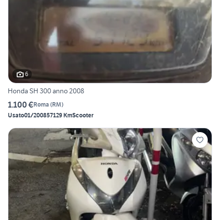
6
Honda SH 300 anno 2008
1.100 €
Roma
(
RM
)
Usato
01/2008
57129 Km
Scooter