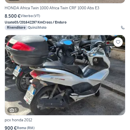
HONDA Africa Twin 1000 Africa Twin CRF 1000 Abs E3
8.500 €
Viterbo
(
VT
)
Usato
03/2016
42297 Km
Cross / Enduro
Rivenditore
QuinziMoto
5
pcx honda 2012
900 €
Roma
(
RM
)