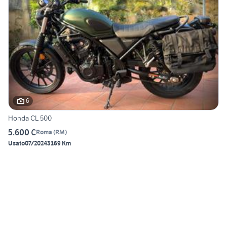
6
Honda CL 500
5.600 €
Roma
(
RM
)
Usato
07/2024
3169 Km