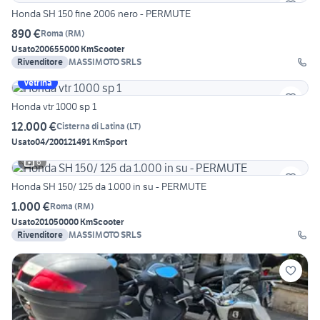
Honda SH 150 fine 2006 nero - PERMUTE
890 €
Roma
(
RM
)
Usato
2006
55000 Km
Scooter
Rivenditore
MASSIMOTO SRLS
Vetrina
Honda vtr 1000 sp 1
12.000 €
Cisterna di Latina
(
LT
)
Usato
04/2001
21491 Km
Sport
6
Honda SH 150/ 125 da 1.000 in su - PERMUTE
1.000 €
Roma
(
RM
)
Usato
2010
50000 Km
Scooter
Rivenditore
MASSIMOTO SRLS