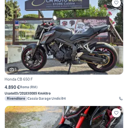
6
Honda CB 650 F
4.890 €
Roma
(
RM
)
Usato
03/2018
30085 Km
Altro
Rivenditore
Cassia Garage Undici94