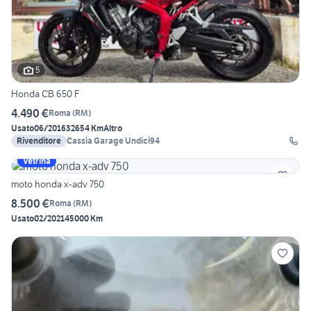
5
Honda CB 650 F
4.490 €
Roma
(
RM
)
Usato
06/2016
32654 Km
Altro
Rivenditore
Cassia Garage Undici94
Vetrina
moto honda x-adv 750
8.500 €
Roma
(
RM
)
Usato
02/2021
45000 Km