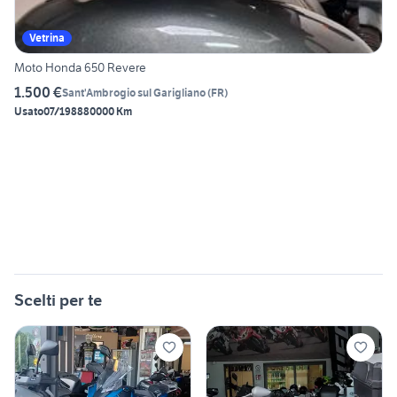
Vetrina
Moto Honda 650 Revere
1.500 €
Sant'Ambrogio sul Garigliano
(
FR
)
Usato
07/1988
80000 Km
Scelti per te