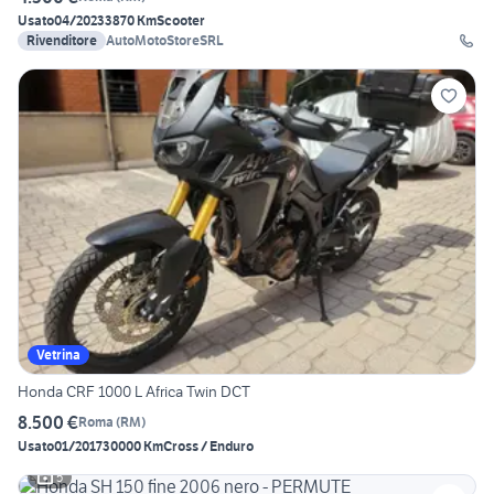
Usato
04/2023
3870 Km
Scooter
Rivenditore
AutoMotoStoreSRL
Vetrina
Honda CRF 1000 L Africa Twin DCT
8.500 €
Roma
(
RM
)
Usato
01/2017
30000 Km
Cross / Enduro
5