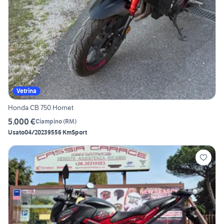
Vetrina
Honda CB 750 Hornet
5.000 €
Ciampino
(
RM
)
Usato
04/2023
9556 Km
Sport