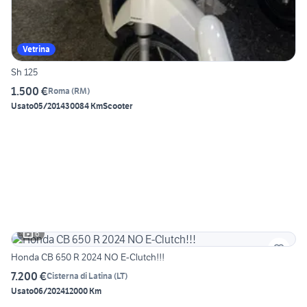
Vetrina
Sh 125
1.500 €
Roma
(
RM
)
Usato
05/2014
30084 Km
Scooter
6
Honda CB 650 R 2024 NO E-Clutch!!!
7.200 €
Cisterna di Latina
(
LT
)
Usato
06/2024
12000 Km