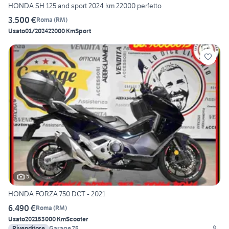
HONDA SH 125 and sport 2024 km 22000 perfetto
3.500 €
Roma
(
RM
)
Usato
01/2024
22000 Km
Sport
5
HONDA FORZA 750 DCT - 2021
6.490 €
Roma
(
RM
)
Usato
2021
53000 Km
Scooter
Rivenditore
Garage 75