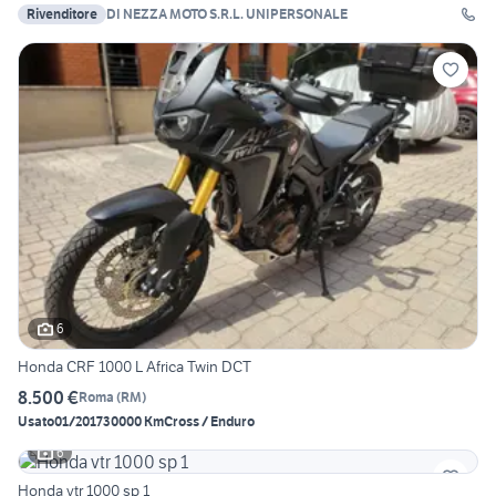
Rivenditore
DI NEZZA MOTO S.R.L. UNIPERSONALE
6
Honda CRF 1000 L Africa Twin DCT
8.500 €
Roma
(
RM
)
Usato
01/2017
30000 Km
Cross / Enduro
6
Honda vtr 1000 sp 1