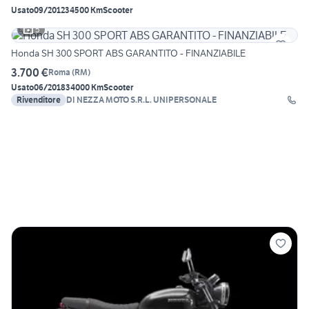
Usato
09/2012
34500 Km
Scooter
5
Honda SH 300 SPORT ABS GARANTITO - FINANZIABILE
3.700 €
Roma
(
RM
)
Usato
06/2018
34000 Km
Scooter
Rivenditore
DI NEZZA MOTO S.R.L. UNIPERSONALE