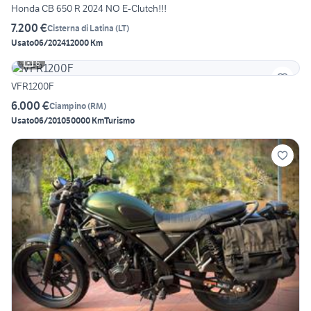
Honda CB 650 R 2024 NO E-Clutch!!!
7.200 €
Cisterna di Latina
(
LT
)
Usato
06/2024
12000 Km
6
VFR1200F
6.000 €
Ciampino
(
RM
)
Usato
06/2010
50000 Km
Turismo