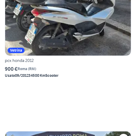
Vetrina
pcx honda 2012
900 €
Roma
(
RM
)
Usato
09/2012
34500 Km
Scooter