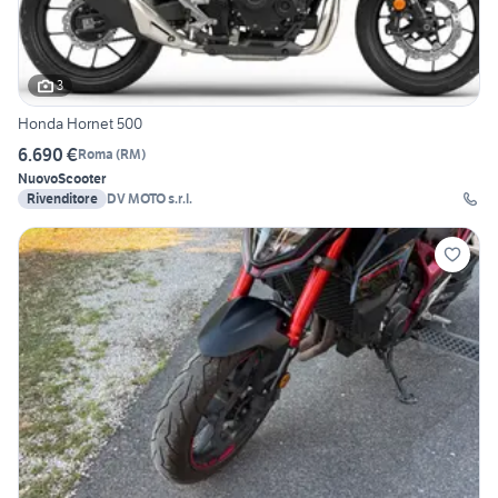
3
Honda Hornet 500
6.690 €
Roma
(
RM
)
Nuovo
Scooter
Rivenditore
DV MOTO s.r.l.