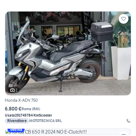
2
Honda X-ADV 750
6.800 €
Roma
(
RM
)
Usato
2017
45784 Km
Scooter
Rivenditore
MOTOTECNICA SRL
Vetrina