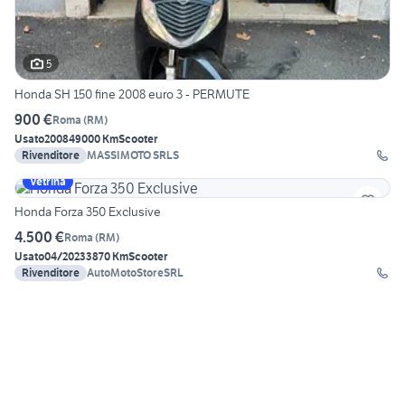
5
Honda SH 150 fine 2008 euro 3 - PERMUTE
900 €
Roma
(
RM
)
Usato
2008
49000 Km
Scooter
Rivenditore
MASSIMOTO SRLS
Vetrina
Honda Forza 350 Exclusive
4.500 €
Roma
(
RM
)
Usato
04/2023
3870 Km
Scooter
Rivenditore
AutoMotoStoreSRL