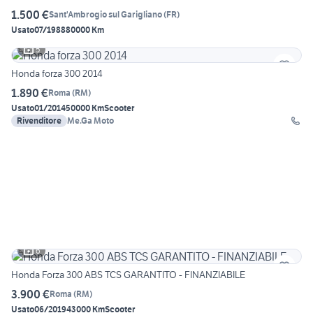
1.500 €
Sant'Ambrogio sul Garigliano
(
FR
)
Usato
07/1988
80000 Km
5
Honda forza 300 2014
1.890 €
Roma
(
RM
)
Usato
01/2014
50000 Km
Scooter
Rivenditore
Me.Ga Moto
6
Honda Forza 300 ABS TCS GARANTITO - FINANZIABILE
3.900 €
Roma
(
RM
)
Usato
06/2019
43000 Km
Scooter