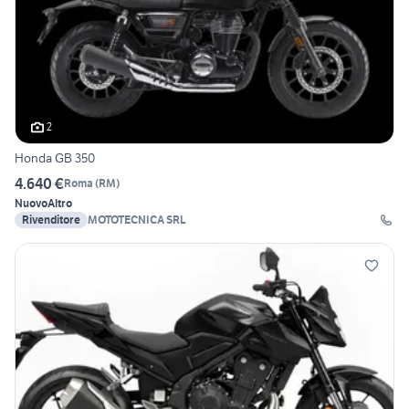
2
Honda GB 350
4.640 €
Roma
(
RM
)
Nuovo
Altro
Rivenditore
MOTOTECNICA SRL