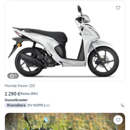
5
Honda Vision 110
2.290 €
Roma
(
RM
)
Nuovo
Scooter
Rivenditore
DV MOTO s.r.l.