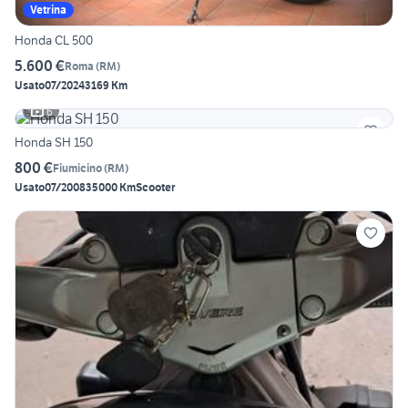
Vetrina
Honda CL 500
5.600 €
Roma
(
RM
)
Usato
07/2024
3169 Km
6
Honda SH 150
800 €
Fiumicino
(
RM
)
Usato
07/2008
35000 Km
Scooter