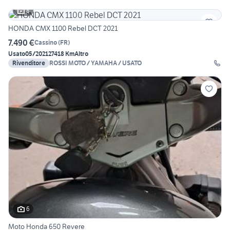
8
HONDA CMX 1100 Rebel DCT 2021
7.490 €
Cassino
(
FR
)
Usato
05/2021
27418 Km
Altro
Rivenditore
ROSSI MOTO / YAMAHA / USATO
6
Moto Honda 650 Revere