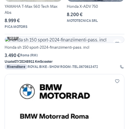
YAMAHA T-Max 560 Tech Max
Honda X-ADV 750
Abs
8.200 €
8.999 €
MOTOTECNICA SRL
PICA MOTORS
8
Honda sh 150 sport-2024-finanziimenti-pass. incl
3.490 €
Roma
(
RM
)
Usato
07/2024
8911 Km
Scooter
Rivenditore
ROYAL BIKE - SHOW ROOM -TEL.0670613472