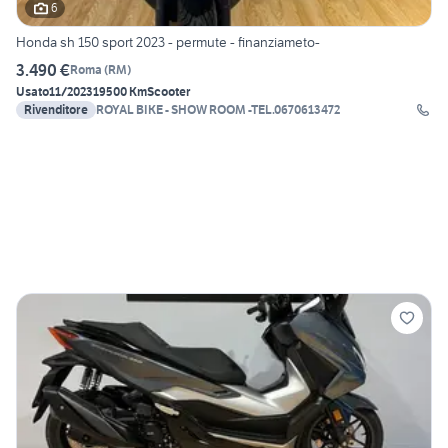
6
Honda sh 150 sport 2023 - permute - finanziameto-
3.490 €
Roma
(
RM
)
Usato
11/2023
19500 Km
Scooter
Rivenditore
ROYAL BIKE - SHOW ROOM -TEL.0670613472