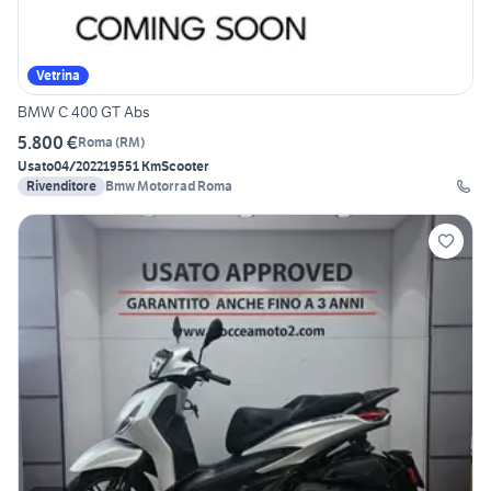
Vetrina
BMW C 400 GT Abs
5.800 €
Roma
(
RM
)
Usato
04/2022
19551 Km
Scooter
Rivenditore
Bmw Motorrad Roma