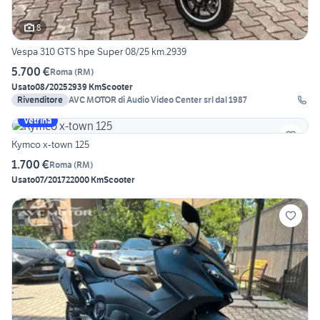
8
Vespa 310 GTS hpe Super 08/25 km.2939
5.700 €
Roma
(
RM
)
Usato
08/2025
2939 Km
Scooter
Rivenditore
AVC MOTOR di Audio Video Center srl dal 1987
Vetrina
Kymco x-town 125
1.700 €
Roma
(
RM
)
Usato
07/2017
22000 Km
Scooter