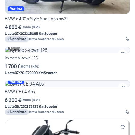
Vetrina
BMW c 400 x Style Sport Abs my21
4.800 €
Roma
(
RM
)
Usato
07/2023
15895 Km
Scooter
Rivenditore
Bmw Motorrad Roma
6
Kymco x-town 125
1.700 €
Roma
(
RM
)
Usato
07/2017
22000 Km
Scooter
Vetrina
BMW CE 04 Abs
6.200 €
Roma
(
RM
)
Usato
06/2023
12432 Km
Scooter
Rivenditore
Bmw Motorrad Roma