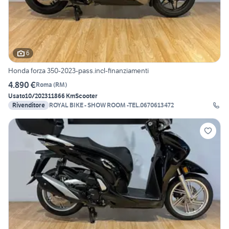
6
Honda forza 350-2023-pass.incl-finanziamenti
4.890 €
Roma
(
RM
)
Usato
10/2023
11866 Km
Scooter
Rivenditore
ROYAL BIKE - SHOW ROOM -TEL.0670613472