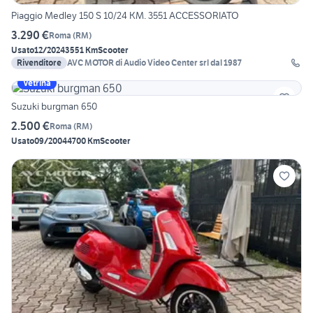
Piaggio Medley 150 S 10/24 KM. 3551 ACCESSORIATO
3.290 €
Roma
(
RM
)
Usato
12/2024
3551 Km
Scooter
Rivenditore
AVC MOTOR di Audio Video Center srl dal 1987
Vetrina
Suzuki burgman 650
2.500 €
Roma
(
RM
)
Usato
09/2004
4700 Km
Scooter