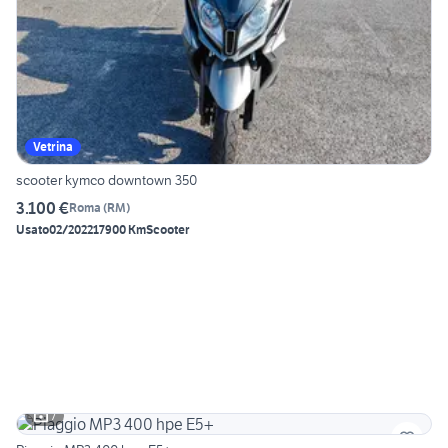
Vetrina
scooter kymco downtown 350
3.100 €
Roma
(
RM
)
Usato
02/2022
17900 Km
Scooter
7