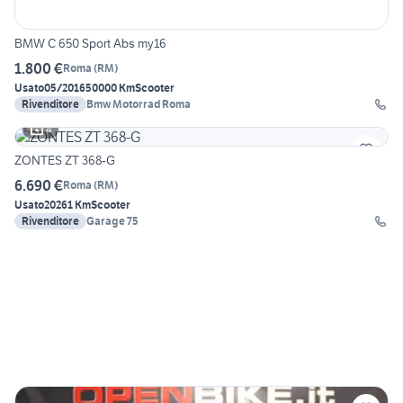
BMW C 650 Sport Abs my16
1.800 €
Roma
(
RM
)
Usato
05/2016
50000 Km
Scooter
Rivenditore
Bmw Motorrad Roma
4
ZONTES ZT 368-G
6.690 €
Roma
(
RM
)
Usato
2026
1 Km
Scooter
Rivenditore
Garage 75