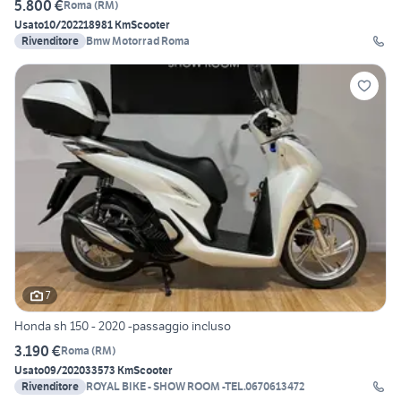
5.800 €
Roma
(
RM
)
Usato
10/2022
18981 Km
Scooter
Rivenditore
Bmw Motorrad Roma
7
Honda sh 150 - 2020 -passaggio incluso
3.190 €
Roma
(
RM
)
Usato
09/2020
33573 Km
Scooter
Rivenditore
ROYAL BIKE - SHOW ROOM -TEL.0670613472