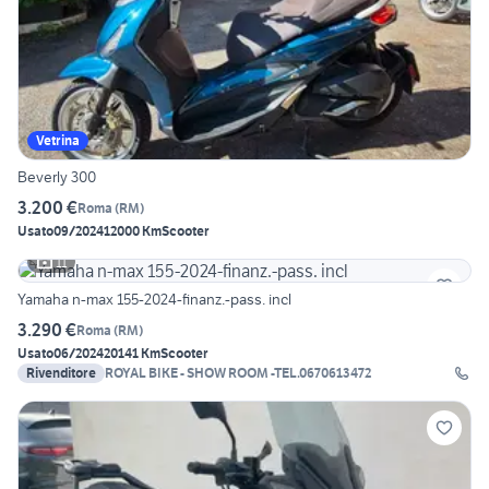
Vetrina
Beverly 300
3.200 €
Roma
(
RM
)
Usato
09/2024
12000 Km
Scooter
11
Yamaha n-max 155-2024-finanz.-pass. incl
3.290 €
Roma
(
RM
)
Usato
06/2024
20141 Km
Scooter
Rivenditore
ROYAL BIKE - SHOW ROOM -TEL.0670613472