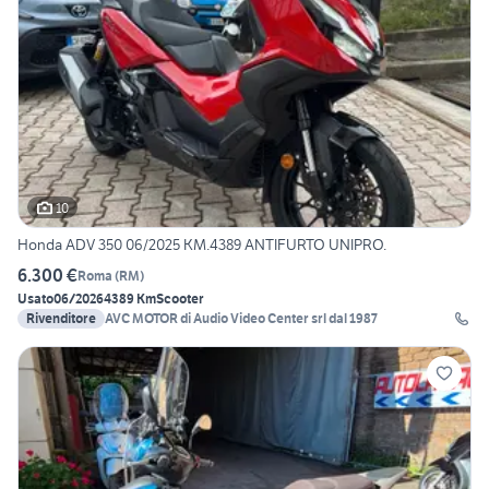
10
Honda ADV 350 06/2025 KM.4389 ANTIFURTO UNIPRO.
6.300 €
Roma
(
RM
)
Usato
06/2026
4389 Km
Scooter
Rivenditore
AVC MOTOR di Audio Video Center srl dal 1987