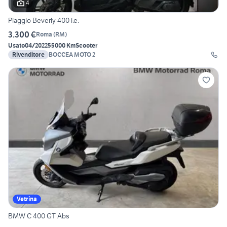
4
Piaggio Beverly 400 i.e.
3.300 €
Roma
(
RM
)
Usato
04/2022
55000 Km
Scooter
Rivenditore
BOCCEA MOTO 2
Vetrina
BMW C 400 GT Abs