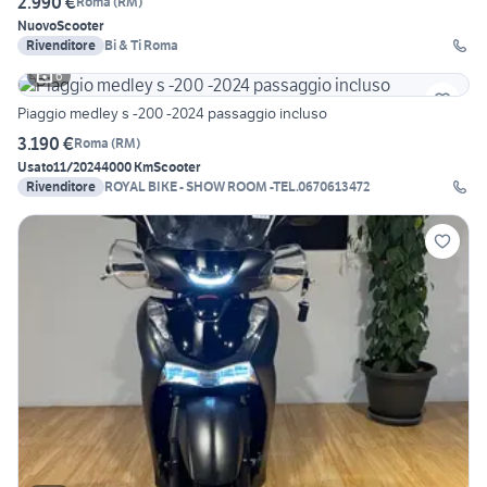
2.990 €
Roma
(
RM
)
Nuovo
Scooter
Rivenditore
Bi & Ti Roma
6
Piaggio medley s -200 -2024 passaggio incluso
3.190 €
Roma
(
RM
)
Usato
11/2024
4000 Km
Scooter
Rivenditore
ROYAL BIKE - SHOW ROOM -TEL.0670613472