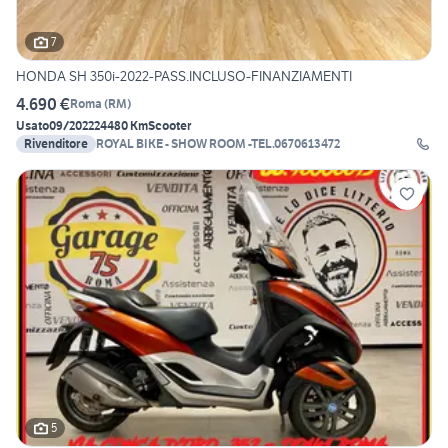
7
HONDA SH 350i-2022-PASS.INCLUSO-FINANZIAMENTI
4.690 €
Roma
(
RM
)
Usato
09/2022
24480 Km
Scooter
Rivenditore
ROYAL BIKE - SHOW ROOM -TEL.0670613472
5