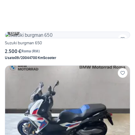
4
Suzuki burgman 650
2.500 €
Roma
(
RM
)
Usato
09/2004
4700 Km
Scooter