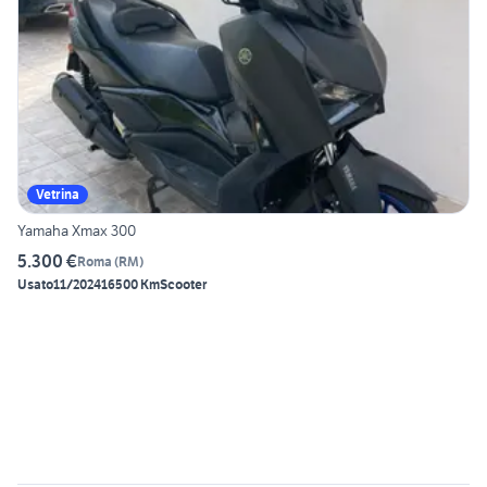
Vetrina
Yamaha Xmax 300
5.300 €
Roma
(
RM
)
Usato
11/2024
16500 Km
Scooter