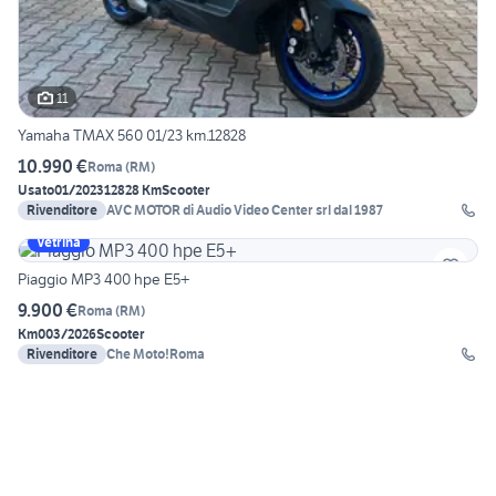
11
Yamaha TMAX 560 01/23 km.12828
10.990 €
Roma
(
RM
)
Usato
01/2023
12828 Km
Scooter
Rivenditore
AVC MOTOR di Audio Video Center srl dal 1987
Vetrina
Piaggio MP3 400 hpe E5+
9.900 €
Roma
(
RM
)
Km0
03/2026
Scooter
Rivenditore
Che Moto!Roma