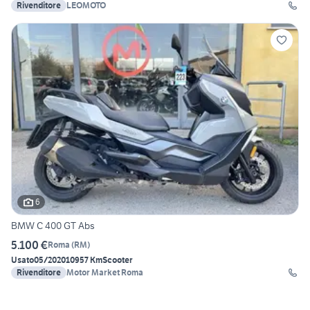
Rivenditore
LEOMOTO
6
BMW C 400 GT Abs
5.100 €
Roma
(
RM
)
Usato
05/2020
10957 Km
Scooter
Rivenditore
Motor Market Roma