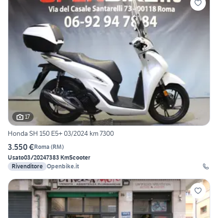
17
Honda SH 150 E5+ 03/2024 km 7300
3.550 €
Roma
(
RM
)
Usato
03/2024
7383 Km
Scooter
Rivenditore
Openbike.it