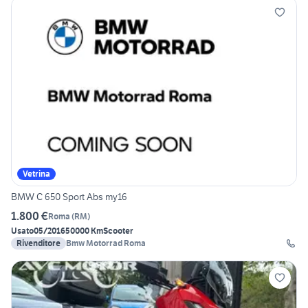
Vetrina
BMW C 650 Sport Abs my16
1.800 €
Roma
(
RM
)
Usato
05/2016
50000 Km
Scooter
Rivenditore
Bmw Motorrad Roma