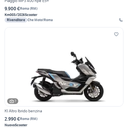
Piaggio MP3 400 hpe E5+
9.900 €
Roma
(
RM
)
Km0
03/2026
Scooter
Rivenditore
Che Moto!Roma
7
Kl Altro Ibrido benzina
2.990 €
Roma
(
RM
)
Nuovo
Scooter