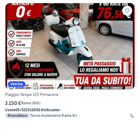
Vetrina
Piaggio Vespa 125 Primavera
3.150 €
Roma
(
RM
)
Usato
05/2023
10500 Km
Scooter
Rivenditore
Tecno Automotive Roma Srl