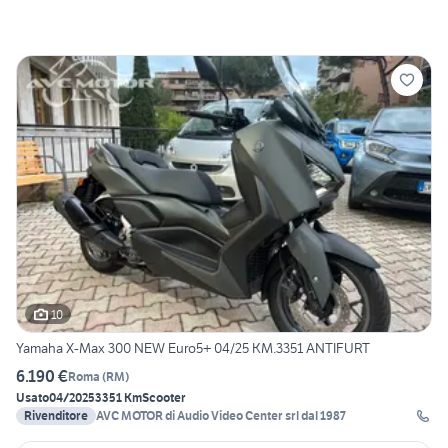
10
Yamaha X-Max 300 NEW Euro5+ 04/25 KM.3351 ANTIFURT
6.190 €
Roma
(
RM
)
Usato
04/2025
3351 Km
Scooter
Rivenditore
AVC MOTOR di Audio Video Center srl dal 1987