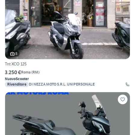
8
Tnt XCO 125
3.250 €
Roma
(
RM
)
Nuovo
Scooter
Rivenditore
DI NEZZA MOTO S.R.L. UNIPERSONALE