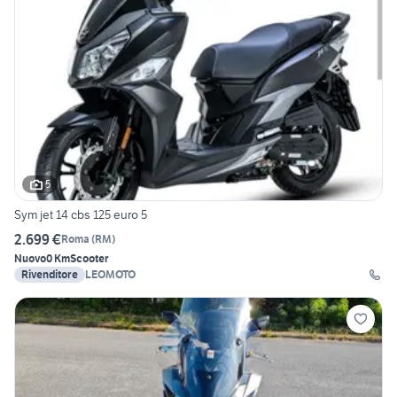
5
Sym jet 14 cbs 125 euro 5
2.699 €
Roma
(
RM
)
Nuovo
0 Km
Scooter
Rivenditore
LEOMOTO