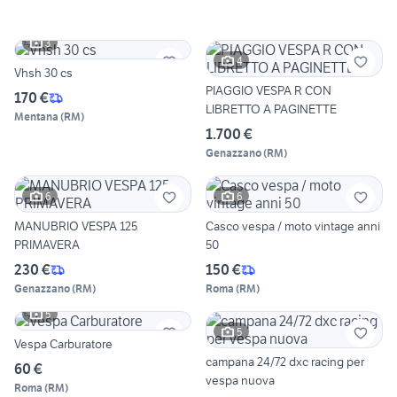
3
4
Vhsh 30 cs
PIAGGIO VESPA R CON
170 €
LIBRETTO A PAGINETTE
Mentana
(
RM
)
1.700 €
Genazzano
(
RM
)
6
6
MANUBRIO VESPA 125
Casco vespa / moto vintage anni
PRIMAVERA
50
230 €
150 €
Genazzano
(
RM
)
Roma
(
RM
)
5
5
Vespa Carburatore
campana 24/72 dxc racing per
60 €
vespa nuova
Roma
(
RM
)