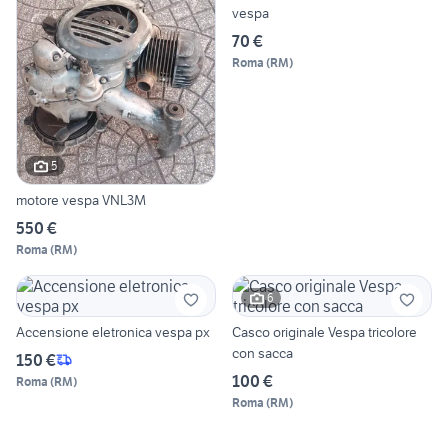
vespa
70 €
Roma
(
RM
)
5
motore vespa VNL3M
550 €
Roma
(
RM
)
6
Accensione eletronica vespa px
Casco originale Vespa tricolore
con sacca
150 €
100 €
Roma
(
RM
)
Roma
(
RM
)