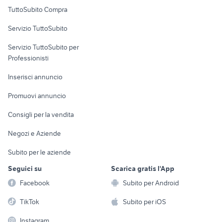
Uffici e Locali
TuttoSubito Compra
commerciali
Servizio TuttoSubito
elettronica
per la casa e la
sports e hobby
Servizio TuttoSubito per
persona
Informatica
Animali
Professionisti
Arredamento e
Console e
Accessori per
Casalinghi
Inserisci annuncio
Videogiochi
animali
Elettrodomestici
Promuovi annuncio
Audio/Video
Musica e Film
Giardino e Fai da te
Consigli per la vendita
Fotografia
Libri e Riviste
Abbigliamento e
Negozi e Aziende
Telefonia
Strumenti Musicali
Accessori
Subito per le aziende
Sports
Tutto per i bambini
Seguici su
Scarica gratis l'App
Biciclette
Facebook
Subito per Android
Collezionismo
TikTok
Subito per iOS
Instagram