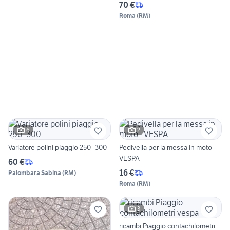
70 €
Roma
(
RM
)
6
2
Variatore polini piaggio 250 -300
Pedivella per la messa in moto -
VESPA
60 €
16 €
Palombara Sabina
(
RM
)
Roma
(
RM
)
3
ricambi Piaggio contachilometri