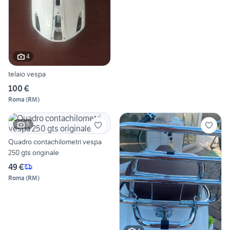
4
telaio vespa
100 €
Roma
(
RM
)
5
Quadro contachilometri vespa
250 gts originale
49 €
Roma
(
RM
)