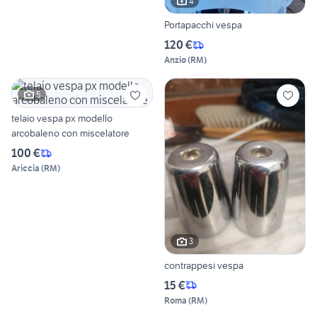
4
Portapacchi vespa
120 €
Anzio
(
RM
)
5
telaio vespa px modello
arcobaleno con miscelatore
100 €
Ariccia
(
RM
)
3
contrappesi vespa
15 €
Roma
(
RM
)