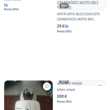
6
Roma
(
RM
)
ANTIFURTO BLOCCARUOTA
CEMENTATO MOTO BICI
FATBIKE
29 €
Roma
(
RM
)
4
telaio vespa
100 €
Roma
(
RM
)