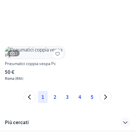
2
Pneumatici coppia vespa Px
50 €
Roma
(
RM
)
1
2
3
4
5
Più cercati