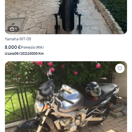
5
Yamaha MT-09
8.000 €
Pomezia
(
RM
)
Usato
09/2021
10000 Km