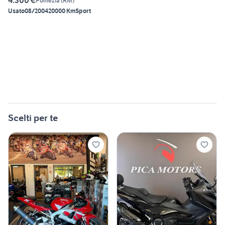
4.300 €
Pomezia
(
RM
)
Usato
08/2004
20000 Km
Sport
Scelti per te