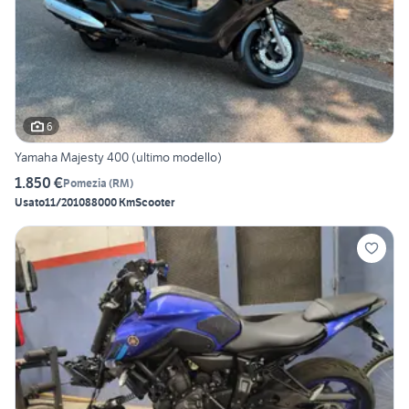
6
Yamaha Majesty 400 (ultimo modello)
1.850 €
Pomezia
(
RM
)
Usato
11/2010
88000 Km
Scooter