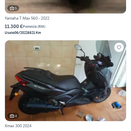
5
Yamaha T Max 560 - 2022
11.300 €
Pomezia
(
RM
)
Usato
06/2022
6821 Km
4
Xmax 300 2024