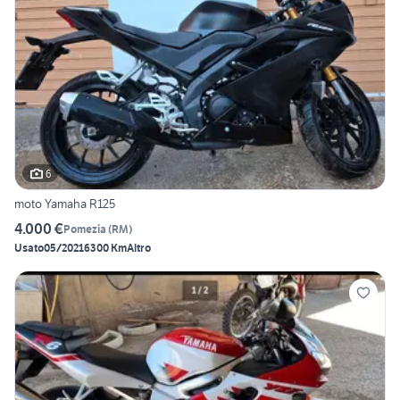
6
moto Yamaha R125
4.000 €
Pomezia
(
RM
)
Usato
05/2021
6300 Km
Altro