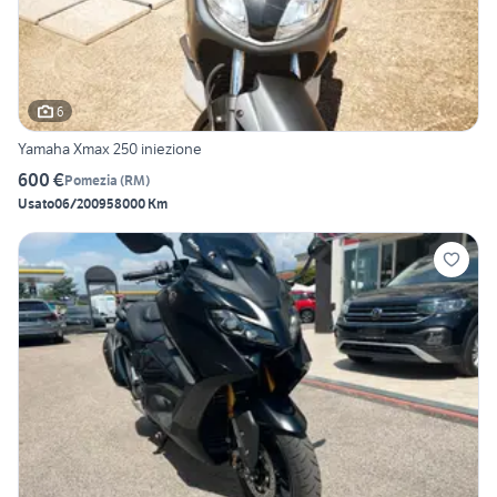
6
Yamaha Xmax 250 iniezione
600 €
Pomezia
(
RM
)
Usato
06/2009
58000 Km