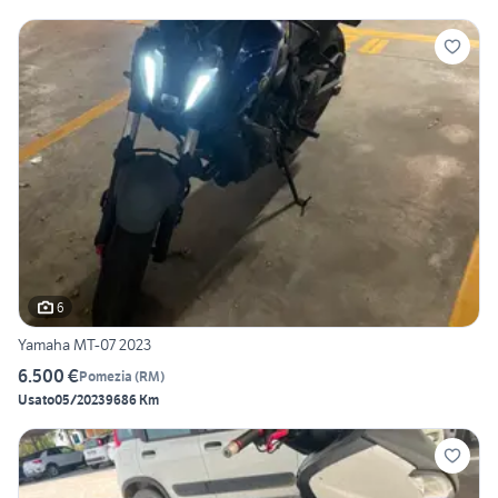
6
Yamaha MT-07 2023
6.500 €
Pomezia
(
RM
)
Usato
05/2023
9686 Km