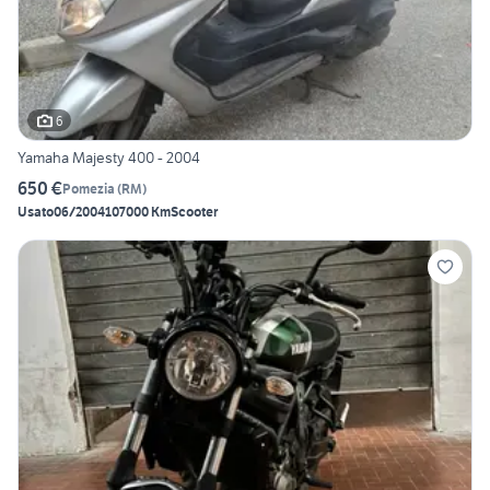
6
Yamaha Majesty 400 - 2004
650 €
Pomezia
(
RM
)
Usato
06/2004
107000 Km
Scooter