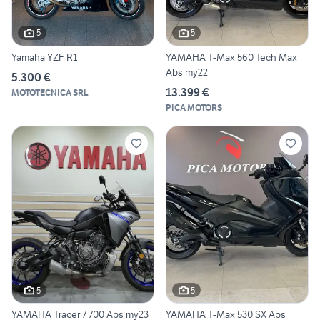
5
5
Yamaha YZF R1
YAMAHA T-Max 560 Tech Max
Abs my22
5.300 €
13.399 €
MOTOTECNICA SRL
PICA MOTORS
5
5
YAMAHA Tracer 7 700 Abs my23
YAMAHA T-Max 530 SX Abs