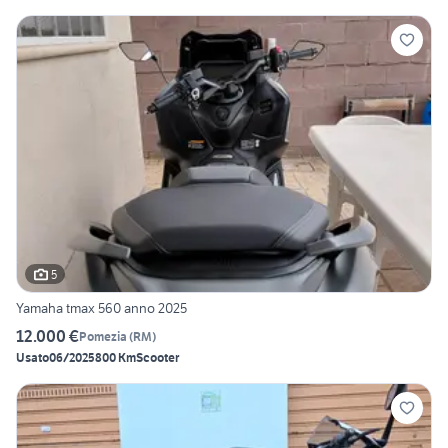
5
Yamaha tmax 560 anno 2025
12.000 €
Pomezia
(
RM
)
Usato
06/2025
800 Km
Scooter