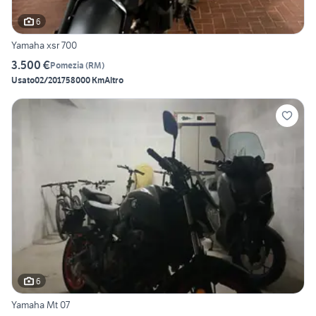
6
Yamaha xsr 700
3.500 €
Pomezia
(
RM
)
Usato
02/2017
58000 Km
Altro
6
Yamaha Mt 07