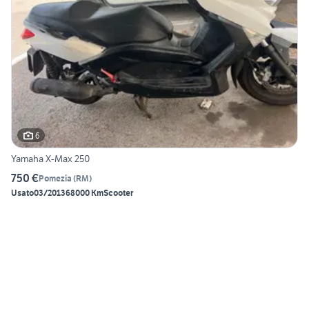
6
Yamaha X-Max 250
750 €
Pomezia
(
RM
)
Usato
03/2013
68000 Km
Scooter