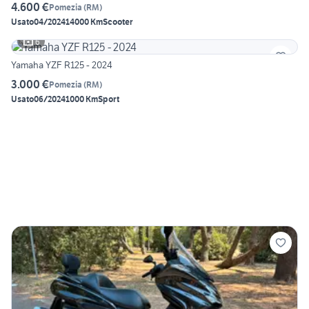
4.600 €
Pomezia
(
RM
)
Usato
04/2024
14000 Km
Scooter
6
Yamaha YZF R125 - 2024
3.000 €
Pomezia
(
RM
)
Usato
06/2024
1000 Km
Sport