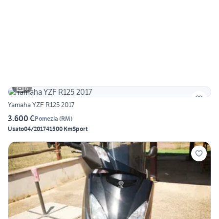
6
Yamaha YZF R125 2017
3.600 €
Pomezia
(
RM
)
Usato
04/2017
41500 Km
Sport