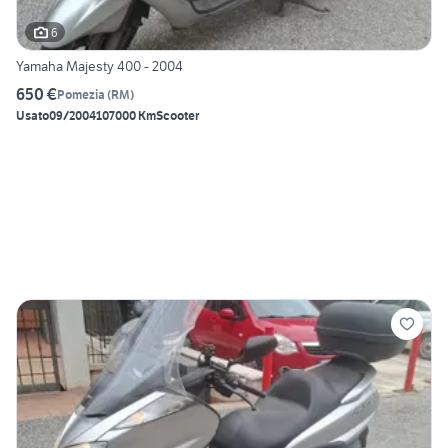
6
Yamaha Majesty 400 - 2004
650 €
Pomezia
(
RM
)
Usato
09/2004
107000 Km
Scooter