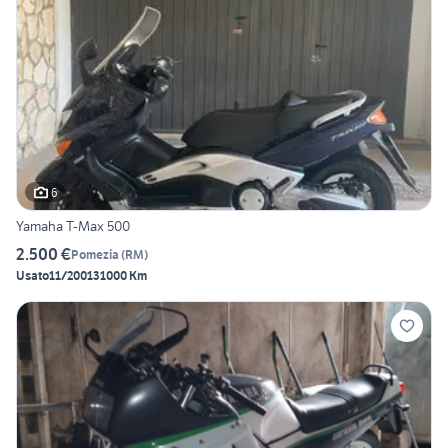
6
Yamaha T-Max 500
2.500 €
Pomezia
(
RM
)
Usato
11/2001
31000 Km