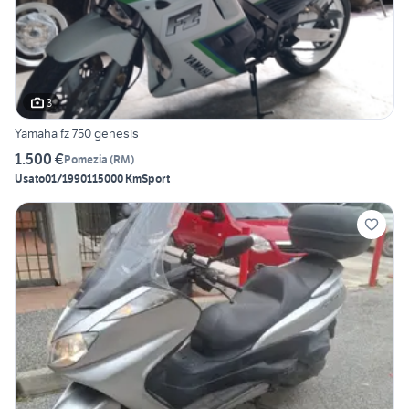
3
Yamaha fz 750 genesis
1.500 €
Pomezia
(
RM
)
Usato
01/1990
115000 Km
Sport