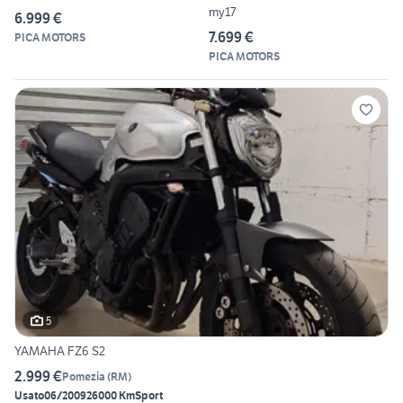
my17
6.999 €
7.699 €
PICA MOTORS
PICA MOTORS
5
YAMAHA FZ6 S2
2.999 €
Pomezia
(
RM
)
Usato
06/2009
26000 Km
Sport