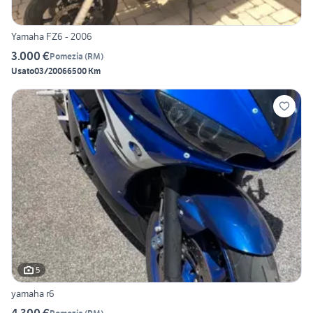
Yamaha FZ6 - 2006
3.000 €
Pomezia
(
RM
)
Usato
03/2006
6500 Km
5
yamaha r6