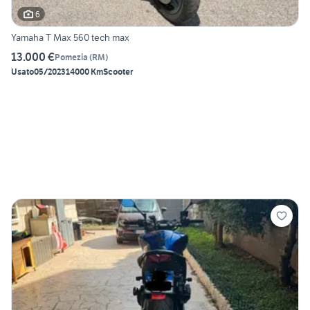
6
Yamaha T Max 560 tech max
13.000 €
Pomezia
(
RM
)
Usato
05/2023
14000 Km
Scooter